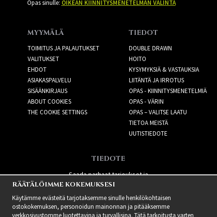
Opas sinulle:
OIKEAN KIINNITYSMENETELMÄN VALINTA
MYYMÄLÄ
TIEDOT
TOIMITUS JA PALAUTUKSET
DOUBLE DRAWN
VALITUKSET
HOITO
EHDOT
KYSYMYKSIÄ & VASTAUKSIA
ASIAKASPALVELU
LIITÄNTÄ JA IRROTUS
SISÄÄNKIRJAUS
OPAS - KIINNITYSMENETELMIÄ
ABOUT COOKIES
OPAS - VÄRIN
THE COOKIE SETTINGS
OPAS – VALITSE LAATU
TIETOA MEISTÄ
UUTISTIEDOTE
TIEDOTE
Saada parhaat tarjoukset ja
RÄÄTÄLÖIMME KOKEMUKSESI
uusia tuotteita!
Käytämme evästeitä tarjotaksemme sinulle henkilökohtaisen
ostokokemuksen, personoidun mainonnan ja pitääksemme
verkkosivustomme luotettavina ja turvallisina. Tätä tarkoitusta varten