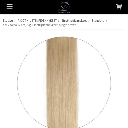
Etusivu
AIDOT HIUSTENPIDENNYKSET
Sinettipidennykset
Standard
#24 Vaalea, 50cm, 50g, Sinettipidennykset, Single drawn
Tuote on lisätty ostoskoriin