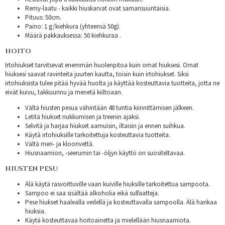
Remy-laatu - kaikki hiuskarvat ovat samansuuntaisia.
Pituus: 50cm.
Paino: 1 g/kiehkura (yhteensä 50g).
Määrä pakkauksessa: 50 kiehkuraa .
HOITO
Irtohiukset tarvitsevat enemmän huolenpitoa kuin omat hiuksesi. Omat
hiuksesi saavat ravinteita juurten kautta, toisin kuin irtohiukset. Siksi
irtohiuksista tulee pitää hyvää huolta ja käyttää kosteuttavia tuotteita, jotta ne
eivät kuivu, takkuunnu ja menetä kiiltoaan.
Vältä hiusten pesua vähintään 48 tuntia kiinnittämisen jälkeen.
Letitä hiukset nukkumisen ja treenin ajaksi.
Selvitä ja harjaa hiukset aamuisin, iltaisin ja ennen suihkua.
Käytä irtohiuksille tarkoitettuja kosteuttavia tuotteita.
Vältä meri- ja kloorivettä.
Hiusnaamion, -seerumin tai -öljyn käyttö on suositeltavaa.
HIUSTEN PESU
Älä käytä rasvoittuville vaan kuiville hiuksille tarkoitettua sampoota.
Sampoo ei saa sisältää alkoholia eikä sulfaatteja.
Pese hiukset haalealla vedellä ja kosteuttavalla sampoolla. Älä hankaa
hiuksia.
Käytä kosteuttavaa hoitoainetta ja mielellään hiusnaamiota.