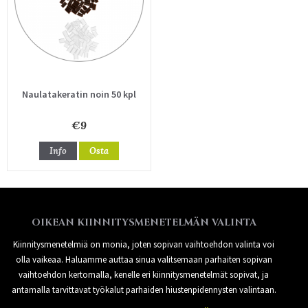
Naulatakeratin noin 50 kpl
€9
Info
Osta
OIKEAN KIINNITYSMENETELMÄN VALINTA
Kiinnitysmenetelmiä on monia, joten sopivan vaihtoehdon valinta voi
olla vaikeaa. Haluamme auttaa sinua valitsemaan parhaiten sopivan
vaihtoehdon kertomalla, kenelle eri kiinnitysmenetelmät sopivat, ja
antamalla tarvittavat työkalut parhaiden hiustenpidennysten valintaan.