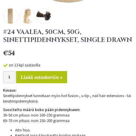
#24 VAALEA, 50CM, 50G,
SINETTIPIDENNYKSET, SINGLE DRAWN
€54
on 13 kpl saatavilla
Lisää ostoskoriin »
Kuvaus:
Sinettipidennykset tunnetaan myös hot fusion-, u-tip-, nail hair extensions - tai
keratiinipidennyksinä.
Suositeltu määrä koko pään pidennykseen:
30–50 cm pituus: noin 100–150 grammaa
60–70 cm pituus: noin 150–200 grammaa
Aito hius.
Kestävät jopa 6 kuukautta hoidon mukaan.