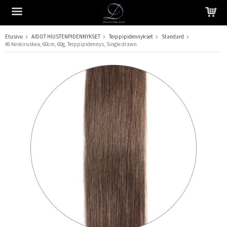
Etusivu
AIDOT HIUSTENPIDENNYKSET
Teippipidennykset
Standard
#6 Keskiruskea, 60cm, 60g, Teippipidennys, Single drawn
Tuote on lisätty ostoskoriin