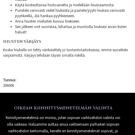
Käytä kosteuttavaa hoitoainetta ja mielellään hiusnaamiota.
Puristele varovasti vedet hiuksista ja painele/pyyhi hiuksia varovasti
pyyhkeellä, älä hankaa pyyhkeeseen.
Anna hiusten mieluiten kuivua itsekseen.
Sen jälkeen voit suoristaa, kihartaa ja muotoilla hiuksesi aivan kuten
haluat!.
HIUSTEN VÄRJÄYS
Koska hiuksille on tehty värikäsittely jo tuotantolaitoksessa, emme suosittele
värjäämistä. Värjäys tehdään täysin omalla riskillä.
Tunnus:
206006
OIKEAN KIINNITYSMENETELMÄN VALINTA
Kiinnitysmenetelmiä on monia, joten sopivan vaihtoehdon valinta voi
olla vaikeaa. Haluamme auttaa sinua valitsemaan parhaiten sopivan
vaihtoehdon kertomalla, kenelle eri kiinnitysmenetelmät sopivat, ja