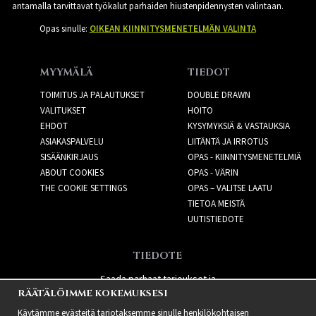
antamalla tarvittavat työkalut parhaiden hiustenpidennysten valintaan.
Opas sinulle:
OIKEAN KIINNITYSMENETELMÄN VALINTA
MYYMÄLÄ
TIEDOT
TOIMITUS JA PALAUTUKSET
DOUBLE DRAWN
VALITUKSET
HOITO
EHDOT
KYSYMYKSIÄ & VASTAUKSIA
ASIAKASPALVELU
LIITÄNTÄ JA IRROTUS
SISÄÄNKIRJAUS
OPAS - KIINNITYSMENETELMIÄ
ABOUT COOKIES
OPAS - VÄRIN
THE COOKIE SETTINGS
OPAS – VALITSE LAATU
TIETOA MEISTÄ
UUTISTIEDOTE
TIEDOTE
Saada parhaat tarjoukset ja
RÄÄTÄLÖIMME KOKEMUKSESI
uusia tuotteita!
Käytämme evästeitä tarjotaksemme sinulle henkilökohtaisen