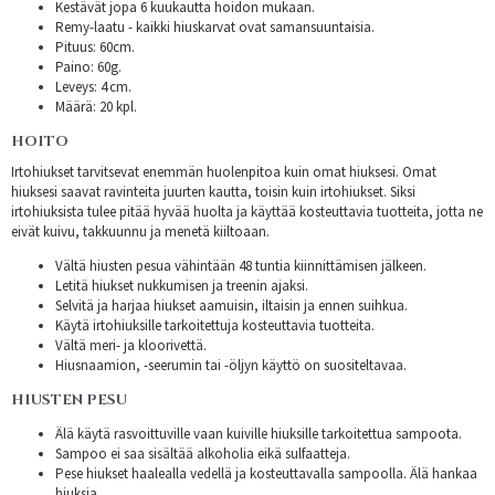
Kestävät jopa 6 kuukautta hoidon mukaan.
Remy-laatu - kaikki hiuskarvat ovat samansuuntaisia.
Pituus: 60cm.
Paino: 60g.
Leveys: 4 cm.
Määrä: 20 kpl.
HOITO
Irtohiukset tarvitsevat enemmän huolenpitoa kuin omat hiuksesi. Omat
hiuksesi saavat ravinteita juurten kautta, toisin kuin irtohiukset. Siksi
irtohiuksista tulee pitää hyvää huolta ja käyttää kosteuttavia tuotteita, jotta ne
eivät kuivu, takkuunnu ja menetä kiiltoaan.
Vältä hiusten pesua vähintään 48 tuntia kiinnittämisen jälkeen.
Letitä hiukset nukkumisen ja treenin ajaksi.
Selvitä ja harjaa hiukset aamuisin, iltaisin ja ennen suihkua.
Käytä irtohiuksille tarkoitettuja kosteuttavia tuotteita.
Vältä meri- ja kloorivettä.
Hiusnaamion, -seerumin tai -öljyn käyttö on suositeltavaa.
HIUSTEN PESU
Älä käytä rasvoittuville vaan kuiville hiuksille tarkoitettua sampoota.
Sampoo ei saa sisältää alkoholia eikä sulfaatteja.
Pese hiukset haalealla vedellä ja kosteuttavalla sampoolla. Älä hankaa
hiuksia.