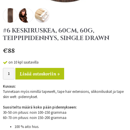
#6 KESKIRUSKEA, 60CM, 60G,
TEIPPIPIDENNYS, SINGLE DRAWN
€88
on 10 kpl saatavilla
Lisää ostoskoriin »
Kuvaus:
Tunnetaan myös nimillä tapeweft, tape hair extensions, silikoniliuskat ja tape
skin weft -pidennykset.
Suositeltu määrä koko pään pidennykseen:
30–50 cm pituus: noin 100–150 grammaa
60–70 cm pituus: noin 150–200 grammaa
100 % aito hius.