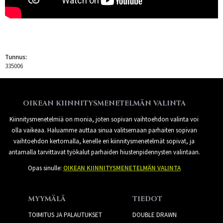
Tunnus:
335006
OIKEAN KIINNITYSMENETELMÄN VALINTA
Kiinnitysmenetelmiä on monia, joten sopivan vaihtoehdon valinta voi
olla vaikeaa. Haluamme auttaa sinua valitsemaan parhaiten sopivan
vaihtoehdon kertomalla, kenelle eri kiinnitysmenetelmät sopivat, ja
antamalla tarvittavat työkalut parhaiden hiustenpidennysten valintaan.
Opas sinulle:
OIKEAN KIINNITYSMENETELMÄN VALINTA
MYYMÄLÄ
TIEDOT
TOIMITUS JA PALAUTUKSET
DOUBLE DRAWN