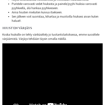
Puristele varovasti vedet hiuksista ja painele/pyyhi hiuksia varovasti
pyyhkeellä, älä hankaa pyyhkeeseen.
Anna hiusten mieluiten kuivua itsekseen.
Sen jälkeen voit suoristaa, kihartaa ja muotoilla hiuksesi aivan kuten
haluat!.
HIUSTEN VÄRJÄYS
Koska hiuksille on tehty värikäsittely jo tuotantolaitoksessa, emme suosittele
värjäämistä. Värjäys tehdään täysin omalla riskillä.