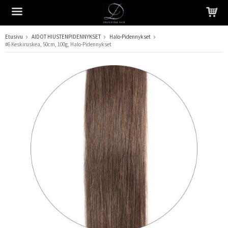
Etusivu
AIDOT HIUSTENPIDENNYKSET
Halo-Pidennykset
#6 Keskiruskea, 50cm, 100g, Halo-Pidennykset
Tuote on lisätty ostoskoriin