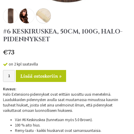
#6 KESKIRUSKEA, 50CM, 100G, HALO-
PIDENNYKSET
€73
on 2 kpl saatavilla
Lisää ostoskoriin »
Kuvaus:
Halo Extensions-pidennykset ovat erittäin suosittu uusi menetelmä.
Laadukkaiden pidennysten avulla saat muutamassa minuutissa kauniin
tuuheat hiukset, joista olet aina unelmoinut ilman, että pidennykset
vaikuttavat omaan luonnolliseen hiukseesi.
Väri #6 Keskiruskea (tunnetaan myös 5.0 Brown).
100 % aito hius.
Remy-laatu - kaikki hiuskarvat ovat samansuuntaisia.