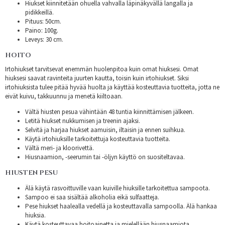
Hiukset kiinnitetään ohuella vahvalla läpinäkyvällä langalla ja
pidikkeillä.
Pituus: 50cm.
Paino: 100g.
Leveys: 30 cm.
HOITO
Irtohiukset tarvitsevat enemmän huolenpitoa kuin omat hiuksesi. Omat
hiuksesi saavat ravinteita juurten kautta, toisin kuin irtohiukset. Siksi
irtohiuksista tulee pitää hyvää huolta ja käyttää kosteuttavia tuotteita, jotta ne
eivät kuivu, takkuunnu ja menetä kiiltoaan.
Vältä hiusten pesua vähintään 48 tuntia kiinnittämisen jälkeen.
Letitä hiukset nukkumisen ja treenin ajaksi.
Selvitä ja harjaa hiukset aamuisin, iltaisin ja ennen suihkua.
Käytä irtohiuksille tarkoitettuja kosteuttavia tuotteita.
Vältä meri- ja kloorivettä.
Hiusnaamion, -seerumin tai -öljyn käyttö on suositeltavaa.
HIUSTEN PESU
Älä käytä rasvoittuville vaan kuiville hiuksille tarkoitettua sampoota.
Sampoo ei saa sisältää alkoholia eikä sulfaatteja.
Pese hiukset haalealla vedellä ja kosteuttavalla sampoolla. Älä hankaa
hiuksia.
Käytä kosteuttavaa hoitoainetta ja mielellään hiusnaamiota.