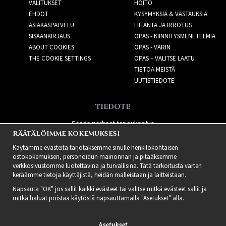
VALITUKSET
HOITO
EHDOT
KYSYMYKSIÄ & VASTAUKSIA
ASIAKASPALVELU
LIITÄNTÄ JA IRROTUS
SISÄÄNKIRJAUS
OPAS - KIINNITYSMENETELMIÄ
ABOUT COOKIES
OPAS - VÄRIN
THE COOKIE SETTINGS
OPAS – VALITSE LAATU
TIETOA MEISTÄ
UUTISTIEDOTE
TIEDOTE
Saada parhaat tarjoukset ja
RÄÄTÄLÖIMME KOKEMUKSESI
uusia tuotteita!
Käytämme evästeitä tarjotaksemme sinulle henkilökohtaisen
ostokokemuksen, personoidun mainonnan ja pitääksemme
verkkosivustomme luotettavina ja turvallisina. Tätä tarkoitusta varten
keräämme tietoja käyttäjistä, heidän malleistaan ​​ja laitteistaan.
Napsauta "OK" jos sallit kaikki evästeet tai valitse mitkä evästeet sallit ja
mitkä haluat poistaa käytöstä napsauttamalla "Asetukset" alla.
Asetukset