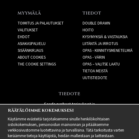
MYYMÄLÄ
TIEDOT
TOIMITUS JA PALAUTUKSET
DOUBLE DRAWN
VALITUKSET
HOITO
EHDOT
KYSYMYKSIÄ & VASTAUKSIA
ASIAKASPALVELU
LIITÄNTÄ JA IRROTUS
SISÄÄNKIRJAUS
OPAS - KIINNITYSMENETELMIÄ
ABOUT COOKIES
OPAS - VÄRIN
THE COOKIE SETTINGS
OPAS – VALITSE LAATU
TIETOA MEISTÄ
UUTISTIEDOTE
TIEDOTE
Saada parhaat tarjoukset ja
RÄÄTÄLÖIMME KOKEMUKSESI
uusia tuotteita!
Käytämme evästeitä tarjotaksemme sinulle henkilökohtaisen
ostokokemuksen, personoidun mainonnan ja pitääksemme
verkkosivustomme luotettavina ja turvallisina. Tätä tarkoitusta varten
keräämme tietoja käyttäjistä, heidän malleistaan ​​ja laitteistaan.