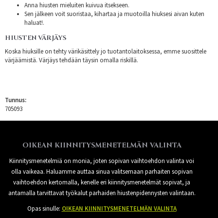
Anna hiusten mieluiten kuivua itsekseen.
Sen jälkeen voit suoristaa, kihartaa ja muotoilla hiuksesi aivan kuten
haluat!.
HIUSTEN VÄRJÄYS
Koska hiuksille on tehty värikäsittely jo tuotantolaitoksessa, emme suosittele
värjäämistä. Värjäys tehdään täysin omalla riskillä.
Tunnus:
705093
OIKEAN KIINNITYSMENETELMÄN VALINTA
Kiinnitysmenetelmiä on monia, joten sopivan vaihtoehdon valinta voi
olla vaikeaa. Haluamme auttaa sinua valitsemaan parhaiten sopivan
vaihtoehdon kertomalla, kenelle eri kiinnitysmenetelmät sopivat, ja
antamalla tarvittavat työkalut parhaiden hiustenpidennysten valintaan.
Opas sinulle:
OIKEAN KIINNITYSMENETELMÄN VALINTA