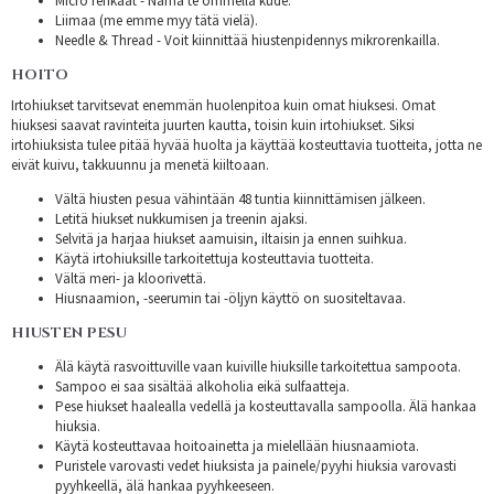
Micro renkaat - Nämä te ommella kude.
Liimaa (me emme myy tätä vielä).
Needle & Thread - Voit kiinnittää hiustenpidennys mikrorenkailla.
HOITO
Irtohiukset tarvitsevat enemmän huolenpitoa kuin omat hiuksesi. Omat
hiuksesi saavat ravinteita juurten kautta, toisin kuin irtohiukset. Siksi
irtohiuksista tulee pitää hyvää huolta ja käyttää kosteuttavia tuotteita, jotta ne
eivät kuivu, takkuunnu ja menetä kiiltoaan.
Vältä hiusten pesua vähintään 48 tuntia kiinnittämisen jälkeen.
Letitä hiukset nukkumisen ja treenin ajaksi.
Selvitä ja harjaa hiukset aamuisin, iltaisin ja ennen suihkua.
Käytä irtohiuksille tarkoitettuja kosteuttavia tuotteita.
Vältä meri- ja kloorivettä.
Hiusnaamion, -seerumin tai -öljyn käyttö on suositeltavaa.
HIUSTEN PESU
Älä käytä rasvoittuville vaan kuiville hiuksille tarkoitettua sampoota.
Sampoo ei saa sisältää alkoholia eikä sulfaatteja.
Pese hiukset haalealla vedellä ja kosteuttavalla sampoolla. Älä hankaa
hiuksia.
Käytä kosteuttavaa hoitoainetta ja mielellään hiusnaamiota.
Puristele varovasti vedet hiuksista ja painele/pyyhi hiuksia varovasti
pyyhkeellä, älä hankaa pyyhkeeseen.