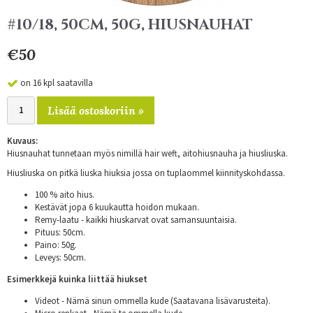
#10/18, 50CM, 50G, HIUSNAUHAT
€50
on 16 kpl saatavilla
Lisää ostoskoriin »
Kuvaus:
Hiusnauhat tunnetaan myös nimillä hair weft, aitohiusnauha ja hiusliuska.
Hiusliuska on pitkä liuska hiuksia jossa on tuplaommel kiinnityskohdassa.
100 % aito hius.
Kestävät jopa 6 kuukautta hoidon mukaan.
Remy-laatu - kaikki hiuskarvat ovat samansuuntaisia.
Pituus: 50cm.
Paino: 50g.
Leveys: 50cm.
Esimerkkejä kuinka liittää hiukset
Videot - Nämä sinun ommella kude (Saatavana lisävarusteita).