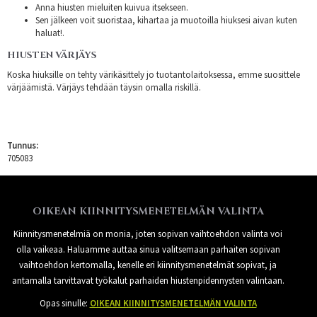
Anna hiusten mieluiten kuivua itsekseen.
Sen jälkeen voit suoristaa, kihartaa ja muotoilla hiuksesi aivan kuten
haluat!.
HIUSTEN VÄRJÄYS
Koska hiuksille on tehty värikäsittely jo tuotantolaitoksessa, emme suosittele
värjäämistä. Värjäys tehdään täysin omalla riskillä.
Tunnus:
705083
OIKEAN KIINNITYSMENETELMÄN VALINTA
Kiinnitysmenetelmiä on monia, joten sopivan vaihtoehdon valinta voi
olla vaikeaa. Haluamme auttaa sinua valitsemaan parhaiten sopivan
vaihtoehdon kertomalla, kenelle eri kiinnitysmenetelmät sopivat, ja
antamalla tarvittavat työkalut parhaiden hiustenpidennysten valintaan.
Opas sinulle:
OIKEAN KIINNITYSMENETELMÄN VALINTA