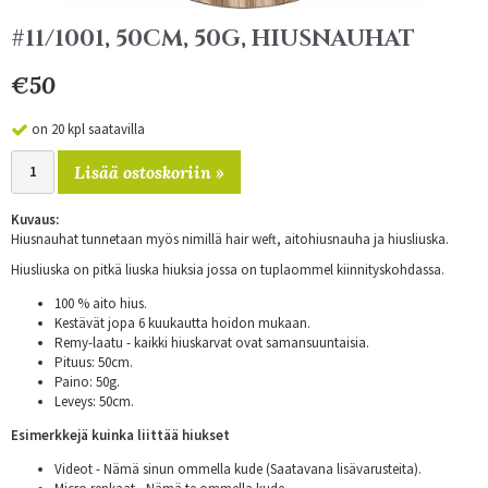
#11/1001, 50CM, 50G, HIUSNAUHAT
€50
on 20 kpl saatavilla
Lisää ostoskoriin »
Kuvaus:
Hiusnauhat tunnetaan myös nimillä hair weft, aitohiusnauha ja hiusliuska.
Hiusliuska on pitkä liuska hiuksia jossa on tuplaommel kiinnityskohdassa.
100 % aito hius.
Kestävät jopa 6 kuukautta hoidon mukaan.
Remy-laatu - kaikki hiuskarvat ovat samansuuntaisia.
Pituus: 50cm.
Paino: 50g.
Leveys: 50cm.
Esimerkkejä kuinka liittää hiukset
Videot - Nämä sinun ommella kude (Saatavana lisävarusteita).