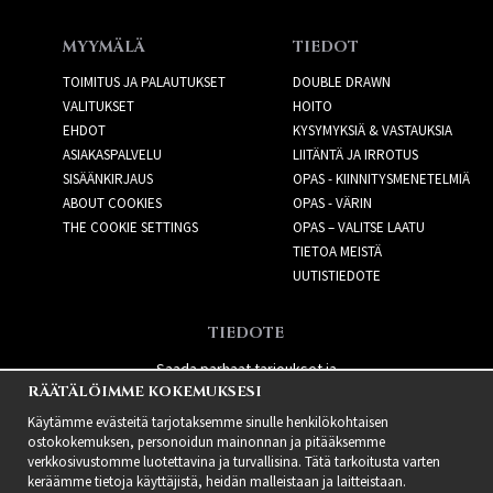
MYYMÄLÄ
TIEDOT
TOIMITUS JA PALAUTUKSET
DOUBLE DRAWN
VALITUKSET
HOITO
EHDOT
KYSYMYKSIÄ & VASTAUKSIA
ASIAKASPALVELU
LIITÄNTÄ JA IRROTUS
SISÄÄNKIRJAUS
OPAS - KIINNITYSMENETELMIÄ
ABOUT COOKIES
OPAS - VÄRIN
THE COOKIE SETTINGS
OPAS – VALITSE LAATU
TIETOA MEISTÄ
UUTISTIEDOTE
TIEDOTE
Saada parhaat tarjoukset ja
RÄÄTÄLÖIMME KOKEMUKSESI
uusia tuotteita!
Käytämme evästeitä tarjotaksemme sinulle henkilökohtaisen
ostokokemuksen, personoidun mainonnan ja pitääksemme
verkkosivustomme luotettavina ja turvallisina. Tätä tarkoitusta varten
keräämme tietoja käyttäjistä, heidän malleistaan ​​ja laitteistaan.