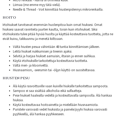
Micro renkaat - Nämä te ommella kude.
Liimaa (me emme myy tätä vielä).
Needle & Thread - Voit kiinnittää hiustenpidennys mikrorenkailla.
HOITO
Irtohiukset tarvitsevat enemmän huolenpitoa kuin omat hiuksesi. Omat
hiuksesi saavat ravinteita juurten kautta, toisin kuin irtohiukset. Siksi
irtohiuksista tulee pitää hyvää huolta ja käyttää kosteuttavia tuotteita, jotta ne
eivät kuivu, takkuunnu ja menetä kiiltoaan.
Vältä hiusten pesua vähintään 48 tuntia kiinnittämisen jälkeen.
Letitä hiukset nukkumisen ja treenin ajaksi.
Selvitä ja harjaa hiukset aamuisin, iltaisin ja ennen suihkua.
Käytä irtohiuksille tarkoitettuja kosteuttavia tuotteita.
Vältä meri- ja kloorivettä.
Hiusnaamion, -seerumin tai -öljyn käyttö on suositeltavaa.
HIUSTEN PESU
Älä käytä rasvoittuville vaan kuiville hiuksille tarkoitettua sampoota.
Sampoo ei saa sisältää alkoholia eikä sulfaatteja.
Pese hiukset haalealla vedellä ja kosteuttavalla sampoolla. Älä hankaa
hiuksia.
Käytä kosteuttavaa hoitoainetta ja mielellään hiusnaamiota.
Puristele varovasti vedet hiuksista ja painele/pyyhi hiuksia varovasti
pyyhkeellä, älä hankaa pyyhkeeseen.