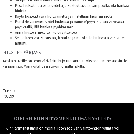
Sampoo ei saa sisältää alkoholia eikä sulfaatteja.
Pese hiukset haalealla vedellä ja kosteuttavalla sampoolla. Älä hankaa
hiuksia.
Käytä kosteuttavaa hoitoainetta ja mielellään hiusnaamiota.
Puristele varovasti vedet hiuksista ja painele/pyyhi hiuksia varovasti
pyyhkeellä, älä hankaa pyyhkeeseen.
Anna hiusten mieluiten kuivua itsekseen.
Sen jälkeen voit suoristaa, kihartaa ja muotoilla hiuksesi aivan kuten
haluat!.
HIUSTEN VÄRJÄYS
Koska hiuksille on tehty värikäsittely jo tuotantolaitoksessa, emme suosittele
värjäämistä. Värjäys tehdään täysin omalla riskillä.
Tunnus:
705099
OIKEAN KIINNITYSMENETELMÄN VALINTA
Kiinnitysmenetelmiä on monia, joten sopivan vaihtoehdon valinta voi