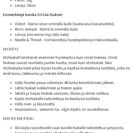
Paino: 50g.
Leveys: 50cm.
Esimerkkejä kuinka liittää hiukset
Videot - Nämä sinun ommella kude (Saatavana lisävarusteita).
Micro renkaat - Nämä te ommella kude.
Liimaa (me emme myy tätä vielä).
Needle & Thread - Voit kiinnittää hiustenpidennys mikrorenkailla.
HOITO
Irtohiukset tarvitsevat enemmän huolenpitoa kuin omat hiuksesi. Omat
hiuksesi saavat ravinteita juurten kautta, toisin kuin irtohiukset. Siksi
irtohiuksista tulee pitää hyvää huolta ja käyttää kosteuttavia tuotteita, jotta ne
eivät kuivu, takkuunnu ja menetä kiiltoaan.
Vältä hiusten pesua vähintään 48 tuntia kiinnittämisen jälkeen.
Letitä hiukset nukkumisen ja treenin ajaksi.
Selvitä ja harjaa hiukset aamuisin, iltaisin ja ennen suihkua.
Käytä irtohiuksille tarkoitettuja kosteuttavia tuotteita.
Vältä meri- ja kloorivettä.
Hiusnaamion, -seerumin tai -öljyn käyttö on suositeltavaa.
HIUSTEN PESU
Älä käytä rasvoittuville vaan kuiville hiuksille tarkoitettua sampoota.