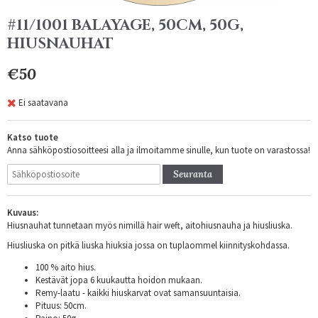
#11/1001 BALAYAGE, 50CM, 50G,
HIUSNAUHAT
€50
Ei saatavana
Katso tuote
Anna sähköpostiosoitteesi alla ja ilmoitamme sinulle, kun tuote on varastossa!
Seuranta
Kuvaus:
Hiusnauhat tunnetaan myös nimillä hair weft, aitohiusnauha ja hiusliuska.
Hiusliuska on pitkä liuska hiuksia jossa on tuplaommel kiinnityskohdassa.
100 % aito hius.
Kestävät jopa 6 kuukautta hoidon mukaan.
Remy-laatu - kaikki hiuskarvat ovat samansuuntaisia.
Pituus: 50cm.