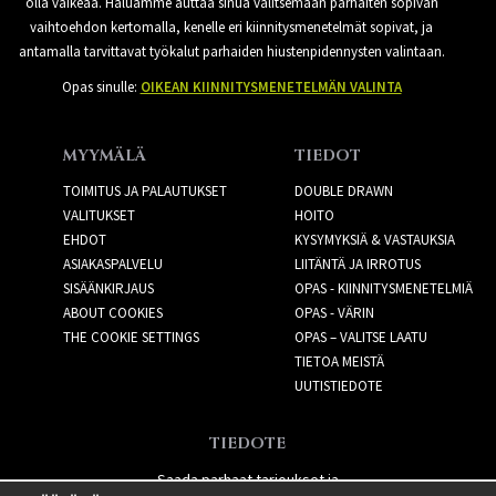
olla vaikeaa. Haluamme auttaa sinua valitsemaan parhaiten sopivan
vaihtoehdon kertomalla, kenelle eri kiinnitysmenetelmät sopivat, ja
antamalla tarvittavat työkalut parhaiden hiustenpidennysten valintaan.
Opas sinulle:
OIKEAN KIINNITYSMENETELMÄN VALINTA
MYYMÄLÄ
TIEDOT
TOIMITUS JA PALAUTUKSET
DOUBLE DRAWN
VALITUKSET
HOITO
EHDOT
KYSYMYKSIÄ & VASTAUKSIA
ASIAKASPALVELU
LIITÄNTÄ JA IRROTUS
SISÄÄNKIRJAUS
OPAS - KIINNITYSMENETELMIÄ
ABOUT COOKIES
OPAS - VÄRIN
THE COOKIE SETTINGS
OPAS – VALITSE LAATU
TIETOA MEISTÄ
UUTISTIEDOTE
TIEDOTE
Saada parhaat tarjoukset ja