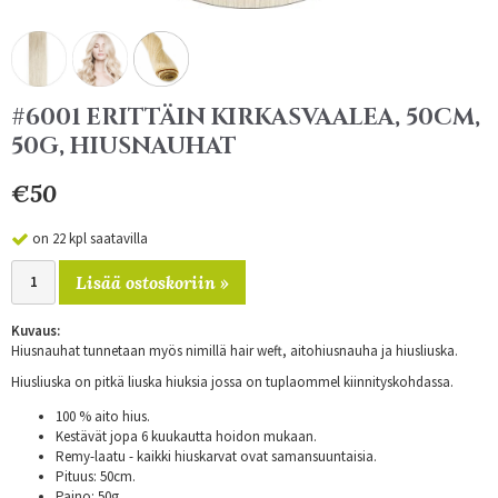
#6001 ERITTÄIN KIRKASVAALEA, 50CM,
50G, HIUSNAUHAT
€50
on 22 kpl saatavilla
Lisää ostoskoriin »
Kuvaus:
Hiusnauhat tunnetaan myös nimillä hair weft, aitohiusnauha ja hiusliuska.
Hiusliuska on pitkä liuska hiuksia jossa on tuplaommel kiinnityskohdassa.
100 % aito hius.
Kestävät jopa 6 kuukautta hoidon mukaan.
Remy-laatu - kaikki hiuskarvat ovat samansuuntaisia.
Pituus: 50cm.
Paino: 50g.