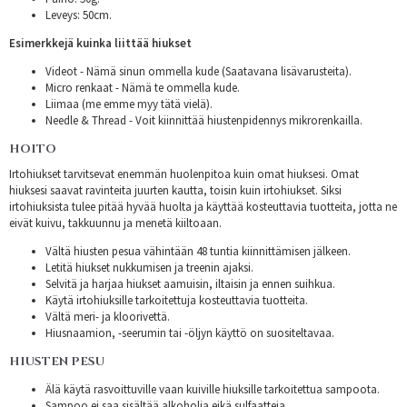
Leveys: 50cm.
Esimerkkejä kuinka liittää hiukset
Videot - Nämä sinun ommella kude (Saatavana lisävarusteita).
Micro renkaat - Nämä te ommella kude.
Liimaa (me emme myy tätä vielä).
Needle & Thread - Voit kiinnittää hiustenpidennys mikrorenkailla.
HOITO
Irtohiukset tarvitsevat enemmän huolenpitoa kuin omat hiuksesi. Omat
hiuksesi saavat ravinteita juurten kautta, toisin kuin irtohiukset. Siksi
irtohiuksista tulee pitää hyvää huolta ja käyttää kosteuttavia tuotteita, jotta ne
eivät kuivu, takkuunnu ja menetä kiiltoaan.
Vältä hiusten pesua vähintään 48 tuntia kiinnittämisen jälkeen.
Letitä hiukset nukkumisen ja treenin ajaksi.
Selvitä ja harjaa hiukset aamuisin, iltaisin ja ennen suihkua.
Käytä irtohiuksille tarkoitettuja kosteuttavia tuotteita.
Vältä meri- ja kloorivettä.
Hiusnaamion, -seerumin tai -öljyn käyttö on suositeltavaa.
HIUSTEN PESU
Älä käytä rasvoittuville vaan kuiville hiuksille tarkoitettua sampoota.
Sampoo ei saa sisältää alkoholia eikä sulfaatteja.