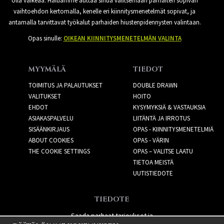
olla vaikeaa. Haluamme auttaa sinua valitsemaan parhaiten sopivan
vaihtoehdon kertomalla, kenelle eri kiinnitysmenetelmät sopivat, ja
antamalla tarvittavat työkalut parhaiden hiustenpidennysten valintaan.
Opas sinulle:
OIKEAN KIINNITYSMENETELMÄN VALINTA
MYYMÄLÄ
TIEDOT
TOIMITUS JA PALAUTUKSET
DOUBLE DRAWN
VALITUKSET
HOITO
EHDOT
KYSYMYKSIÄ & VASTAUKSIA
ASIAKASPALVELU
LIITÄNTÄ JA IRROTUS
SISÄÄNKIRJAUS
OPAS - KIINNITYSMENETELMIÄ
ABOUT COOKIES
OPAS - VÄRIN
THE COOKIE SETTINGS
OPAS – VALITSE LAATU
TIETOA MEISTÄ
UUTISTIEDOTE
TIEDOTE
Saada parhaat tarjoukset ja