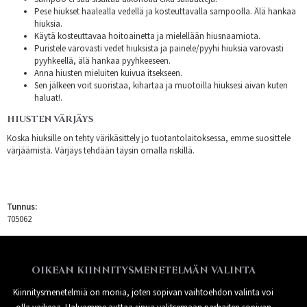
Pese hiukset haalealla vedellä ja kosteuttavalla sampoolla. Älä hankaa
hiuksia.
Käytä kosteuttavaa hoitoainetta ja mielellään hiusnaamiota.
Puristele varovasti vedet hiuksista ja painele/pyyhi hiuksia varovasti
pyyhkeellä, älä hankaa pyyhkeeseen.
Anna hiusten mieluiten kuivua itsekseen.
Sen jälkeen voit suoristaa, kihartaa ja muotoilla hiuksesi aivan kuten
haluat!.
HIUSTEN VÄRJÄYS
Koska hiuksille on tehty värikäsittely jo tuotantolaitoksessa, emme suosittele
värjäämistä. Värjäys tehdään täysin omalla riskillä.
Tunnus:
705062
OIKEAN KIINNITYSMENETELMÄN VALINTA
Kiinnitysmenetelmiä on monia, joten sopivan vaihtoehdon valinta voi