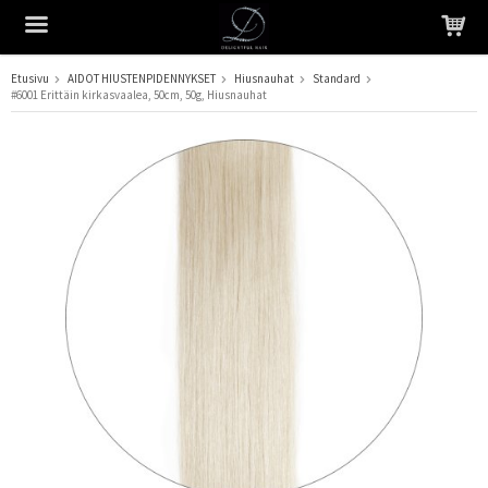
Etusivu
AIDOT HIUSTENPIDENNYKSET
Hiusnauhat
Standard
#6001 Erittäin kirkasvaalea, 50cm, 50g, Hiusnauhat
Tuote on lisätty ostoskoriin