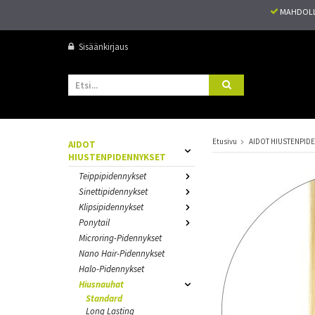
MAHDOLL
Sisäänkirjaus
Etusivu
AIDOT HIUSTENPID
AIDOT
HIUSTENPIDENNYKSET
Teippipidennykset
Sinettipidennykset
Klipsipidennykset
Ponytail
Microring-Pidennykset
Nano Hair-Pidennykset
Halo-Pidennykset
Hiusnauhat
Standard
Long Lasting