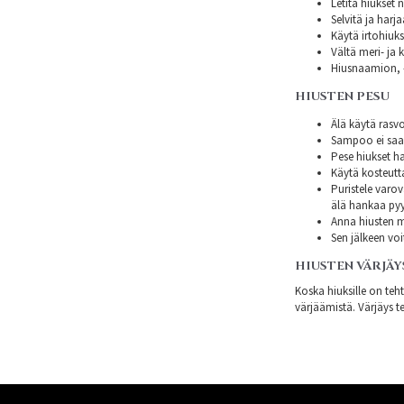
Letitä hiukset 
Selvitä ja harj
Käytä irtohiuksi
Vältä meri- ja k
Hiusnaamion, -
HIUSTEN PESU
Älä käytä rasvo
Sampoo ei saa s
Pese hiukset ha
Käytä kosteutt
Puristele varov
älä hankaa py
Anna hiusten mi
Sen jälkeen voi
HIUSTEN VÄRJÄY
Koska hiuksille on teh
värjäämistä. Värjäys te