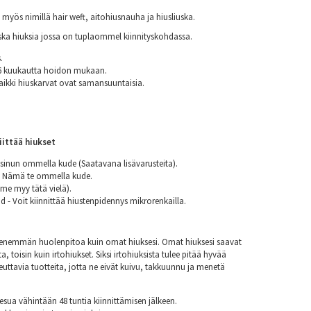
yös nimillä hair weft, aitohiusnauha ja hiusliuska.
uska hiuksia jossa on tuplaommel kiinnityskohdassa.
.
 6 kuukautta hoidon mukaan.
aikki hiuskarvat ovat samansuuntaisia.
iittää hiukset
sinun ommella kude (Saatavana lisävarusteita).
- Nämä te ommella kude.
e myy tätä vielä).
 - Voit kiinnittää hiustenpidennys mikrorenkailla.
at enemmän huolenpitoa kuin omat hiuksesi. Omat hiuksesi saavat
a, toisin kuin irtohiukset. Siksi irtohiuksista tulee pitää hyvää
euttavia tuotteita, jotta ne eivät kuivu, takkuunnu ja menetä
esua vähintään 48 tuntia kiinnittämisen jälkeen.