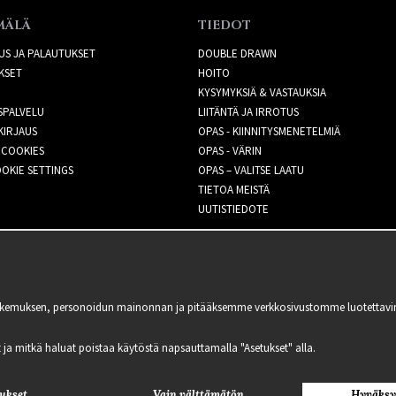
MÄLÄ
TIEDOT
US JA PALAUTUKSET
DOUBLE DRAWN
KSET
HOITO
KYSYMYKSIÄ & VASTAUKSIA
SPALVELU
LIITÄNTÄ JA IRROTUS
KIRJAUS
OPAS - KIINNITYSMENETELMIÄ
 COOKIES
OPAS - VÄRIN
OKIE SETTINGS
OPAS – VALITSE LAATU
TIETOA MEISTÄ
UUTISTIEDOTE
kemuksen, personoidun mainonnan ja pitääksemme verkkosivustomme luotettavina ja
lit ja mitkä haluat poistaa käytöstä napsauttamalla "Asetukset" alla.
ukset
Vain välttämätön
Hyväksy