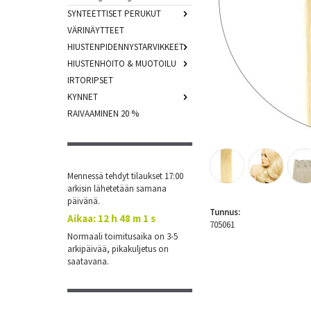
SYNTEETTISET PERUKUT
VÄRINÄYTTEET
HIUSTENPIDENNYSTARVIKKEET
HIUSTENHOITO & MUOTOILU
IRTORIPSET
KYNNET
RAIVAAMINEN 20 %
Mennessä tehdyt tilaukset 17:00
arkisin lähetetään samana
päivänä.
Tunnus:
Aikaa:
12 h 48 m 0 s
705061
Normaali toimitusaika on 3-5
arkipäivää, pikakuljetus on
saatavana.