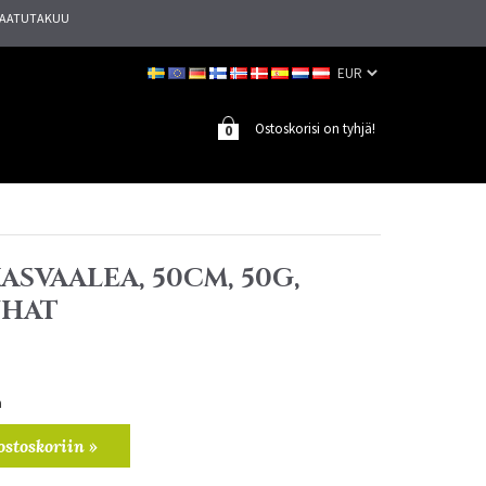
AATUTAKUU
Ostoskorisi on tyhjä!
0
KASVAALEA, 50CM, 50G,
UHAT
a
ostoskoriin »