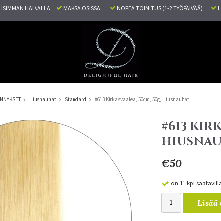
ISIMMAN HALVALLA
MAKSA OSISSA
NOPEA TOIMITUS (1-2 TYÖPÄIVÄÄ)
L
ENNYKSET
Hiusnauhat
Standard
#613 Kirkasvaalea, 50cm, 50g, Hiusnauhat
#613 KIR
HIUSNA
€50
on 11 kpl saatavill
Lisää 