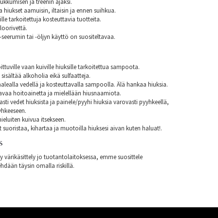
nukkumisen ja treenin ajaksi.
aa hiukset aamuisin, iltaisin ja ennen suihkua.
lle tarkoitettuja kosteuttavia tuotteita.
loorivettä.
seerumin tai -öljyn käyttö on suositeltavaa.
ittuville vaan kuiville hiuksille tarkoitettua sampoota.
isältää alkoholia eikä sulfaatteja.
alealla vedellä ja kosteuttavalla sampoolla. Älä hankaa hiuksia.
avaa hoitoainetta ja mielellään hiusnaamiota.
asti vedet hiuksista ja painele/pyyhi hiuksia varovasti pyyhkeellä,
yhkeeseen.
eluiten kuivua itsekseen.
t suoristaa, kihartaa ja muotoilla hiuksesi aivan kuten haluat!.
S
ty värikäsittely jo tuotantolaitoksessa, emme suosittele
hdään täysin omalla riskillä.