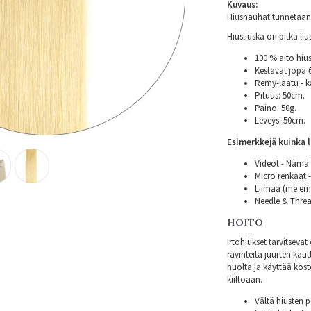
Kuvaus:
Hiusnauhat tunnetaan m
Hiusliuska on pitkä li
100 % aito hius
Kestävät jopa
Remy-laatu - k
Pituus: 50cm.
Paino: 50g.
Leveys: 50cm.
Esimerkkejä kuinka l
Videot - Nämä 
Micro renkaat 
Liimaa (me emm
Needle & Thread
HOITO
Irtohiukset tarvitsev
ravinteita juurten kautt
huolta ja käyttää kost
kiiltoaan.
Vältä hiusten p