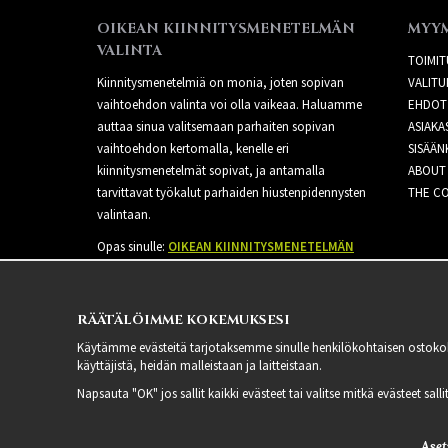
OIKEAN KIINNITYSMENETELMÄN
MYY
VALINTA
TOIMIT
Kiinnitysmenetelmiä on monia, joten sopivan
VALITU
vaihtoehdon valinta voi olla vaikeaa. Haluamme
EHDOT
auttaa sinua valitsemaan parhaiten sopivan
ASIAKA
vaihtoehdon kertomalla, kenelle eri
SISÄÄN
kiinnitysmenetelmät sopivat, ja antamalla
ABOUT
tarvittavat työkalut parhaiden hiustenpidennysten
THE CO
valintaan.
Opas sinulle:
OIKEAN KIINNITYSMENETELMÄN
VALINTA
RÄÄTÄLÖIMME KOKEMUKSESI
Käytämme evästeitä tarjotaksemme sinulle henkilökohtaisen ostoko
käyttäjistä, heidän malleistaan ​​ja laitteistaan.
Napsauta "OK" jos sallit kaikki evästeet tai valitse mitkä evästeet sal
Aset