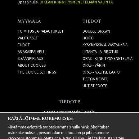
Opas sinulle:
OIKEAN KIINNITYSMENETELMÄN VALINTA
MYYMÄLÄ
TIEDOT
TOIMITUS JA PALAUTUKSET
DOUBLE DRAWN
VALITUKSET
HOITO
EHDOT
KYSYMYKSIÄ & VASTAUKSIA
ASIAKASPALVELU
LIITÄNTÄ JA IRROTUS
SISÄÄNKIRJAUS
OPAS - KIINNITYSMENETELMIÄ
ABOUT COOKIES
OPAS - VÄRIN
THE COOKIE SETTINGS
OPAS – VALITSE LAATU
TIETOA MEISTÄ
UUTISTIEDOTE
TIEDOTE
Saada parhaat tarjoukset ja
RÄÄTÄLÖIMME KOKEMUKSESI
uusia tuotteita!
Käytämme evästeitä tarjotaksemme sinulle henkilökohtaisen
ostokokemuksen, personoidun mainonnan ja pitääksemme
verkkosivustomme luotettavina ja turvallisina. Tätä tarkoitusta varten