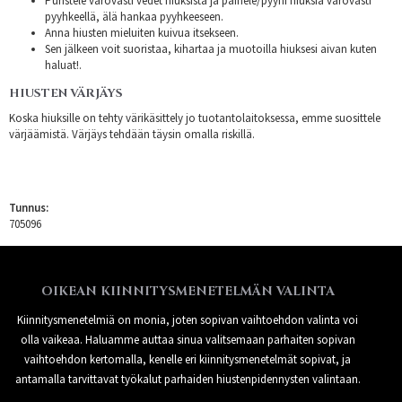
Puristele varovasti vedet hiuksista ja painele/pyyhi hiuksia varovasti
pyyhkeellä, älä hankaa pyyhkeeseen.
Anna hiusten mieluiten kuivua itsekseen.
Sen jälkeen voit suoristaa, kihartaa ja muotoilla hiuksesi aivan kuten
haluat!.
HIUSTEN VÄRJÄYS
Koska hiuksille on tehty värikäsittely jo tuotantolaitoksessa, emme suosittele
värjäämistä. Värjäys tehdään täysin omalla riskillä.
Tunnus:
705096
OIKEAN KIINNITYSMENETELMÄN VALINTA
Kiinnitysmenetelmiä on monia, joten sopivan vaihtoehdon valinta voi
olla vaikeaa. Haluamme auttaa sinua valitsemaan parhaiten sopivan
vaihtoehdon kertomalla, kenelle eri kiinnitysmenetelmät sopivat, ja
antamalla tarvittavat työkalut parhaiden hiustenpidennysten valintaan.