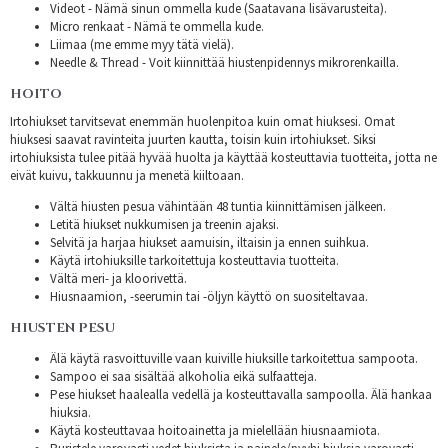
Videot - Nämä sinun ommella kude (Saatavana lisävarusteita).
Micro renkaat - Nämä te ommella kude.
Liimaa (me emme myy tätä vielä).
Needle & Thread - Voit kiinnittää hiustenpidennys mikrorenkailla.
HOITO
Irtohiukset tarvitsevat enemmän huolenpitoa kuin omat hiuksesi. Omat
hiuksesi saavat ravinteita juurten kautta, toisin kuin irtohiukset. Siksi
irtohiuksista tulee pitää hyvää huolta ja käyttää kosteuttavia tuotteita, jotta ne
eivät kuivu, takkuunnu ja menetä kiiltoaan.
Vältä hiusten pesua vähintään 48 tuntia kiinnittämisen jälkeen.
Letitä hiukset nukkumisen ja treenin ajaksi.
Selvitä ja harjaa hiukset aamuisin, iltaisin ja ennen suihkua.
Käytä irtohiuksille tarkoitettuja kosteuttavia tuotteita.
Vältä meri- ja kloorivettä.
Hiusnaamion, -seerumin tai -öljyn käyttö on suositeltavaa.
HIUSTEN PESU
Älä käytä rasvoittuville vaan kuiville hiuksille tarkoitettua sampoota.
Sampoo ei saa sisältää alkoholia eikä sulfaatteja.
Pese hiukset haalealla vedellä ja kosteuttavalla sampoolla. Älä hankaa
hiuksia.
Käytä kosteuttavaa hoitoainetta ja mielellään hiusnaamiota.