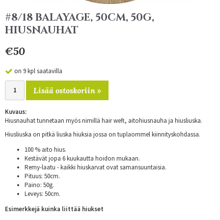
#8/18 BALAYAGE, 50CM, 50G,
HIUSNAUHAT
€50
on 9 kpl saatavilla
Lisää ostoskoriin »
Kuvaus:
Hiusnauhat tunnetaan myös nimillä hair weft, aitohiusnauha ja hiusliuska.
Hiusliuska on pitkä liuska hiuksia jossa on tuplaommel kiinnityskohdassa.
100 % aito hius.
Kestävät jopa 6 kuukautta hoidon mukaan.
Remy-laatu - kaikki hiuskarvat ovat samansuuntaisia.
Pituus: 50cm.
Paino: 50g.
Leveys: 50cm.
Esimerkkejä kuinka liittää hiukset