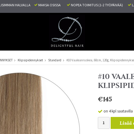
ISIMMAN HALVALLA
MAKSA OSISSA
NOPEA TOIMITUS (1-2 TYÖPÄIVÄÄ)
L
ENNYKSET
Klipsipidennykset
Standard
#10 Vaaleanruskea, 60cm, 120g, Klipsipidennyks
#10 VAAL
KLIPSIP
€145
on 4 kpl saatavilla
Lisää 