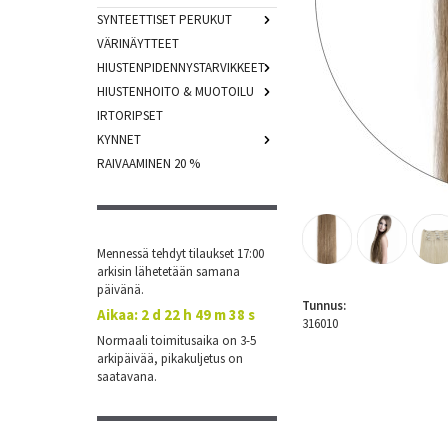
SYNTEETTISET PERUKUT
VÄRINÄYTTEET
HIUSTENPIDENNYSTARVIKKEET
HIUSTENHOITO & MUOTOILU
IRTORIPSET
KYNNET
RAIVAAMINEN 20 %
Mennessä tehdyt tilaukset 17:00
arkisin lähetetään samana
päivänä.
Tunnus:
Aikaa:
2 d 22 h 49 m 38 s
316010
Normaali toimitusaika on 3-5
arkipäivää, pikakuljetus on
saatavana.