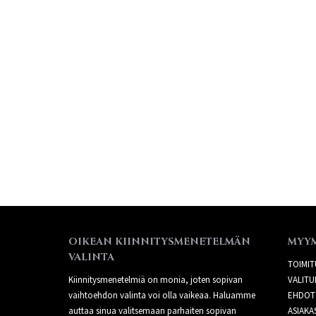
OIKEAN KIINNITYSMENETELMÄN
MYY
VALINTA
TOIMIT
Kiinnitysmenetelmiä on monia, joten sopivan
VALITU
vaihtoehdon valinta voi olla vaikeaa. Haluamme
EHDOT
auttaa sinua valitsemaan parhaiten sopivan
ASIAKA