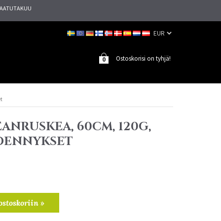
AATUTAKUU
Ostoskorisi on tyhjä!
0
et
EANRUSKEA, 60CM, 120G,
IDENNYKSET
ostoskoriin »