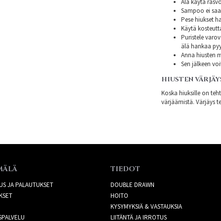
Älä käytä rasvo
Sampoo ei saa s
Pese hiukset ha
Käytä kosteutt
Puristele varov
älä hankaa py
Anna hiusten mi
Sen jälkeen voi
HIUSTEN VÄRJÄY
Koska hiuksille on teh
värjäämistä. Värjäys te
MÄLÄ
TIEDOT
US JA PALAUTUKSET
DOUBLE DRAWN
KSET
HOITO
KYSYMYKSIÄ & VASTAUKSIA
SPALVELU
LIITÄNTÄ JA IRROTUS