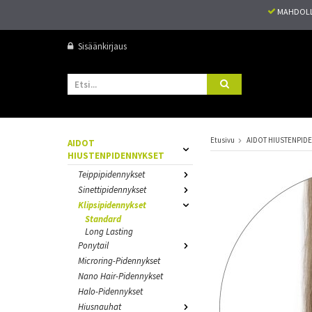
MAHDOLL
Sisäänkirjaus
Etusivu
AIDOT HIUSTENPID
AIDOT
HIUSTENPIDENNYKSET
Teippipidennykset
Sinettipidennykset
Klipsipidennykset
Standard
Long Lasting
Ponytail
Microring-Pidennykset
Nano Hair-Pidennykset
Halo-Pidennykset
Hiusnauhat