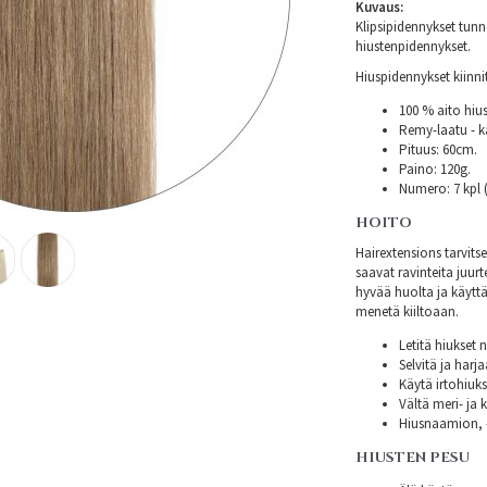
Kuvaus:
Klipsipidennykset tunn
hiustenpidennykset.
Hiuspidennykset kiinni
100 % aito hius
Remy-laatu - k
Pituus: 60cm.
Paino: 120g.
Numero: 7 kpl 
HOITO
Hairextensions tarvit
saavat ravinteita juurte
hyvää huolta ja käyttä
menetä kiiltoaan.
Letitä hiukset 
Selvitä ja harj
Käytä irtohiuksi
Vältä meri- ja k
Hiusnaamion, -
HIUSTEN PESU