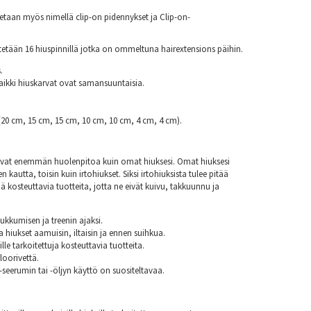
etaan myös nimellä clip-on pidennykset ja Clip-on-
tetään 16 hiuspinnillä jotka on ommeltuna hairextensions päihin.
.
aikki hiuskarvat ovat samansuuntaisia.
(20 cm, 15 cm, 15 cm, 10 cm, 10 cm, 4 cm, 4 cm).
sevat enemmän huolenpitoa kuin omat hiuksesi. Omat hiuksesi
n kautta, toisin kuin irtohiukset. Siksi irtohiuksista tulee pitää
ä kosteuttavia tuotteita, jotta ne eivät kuivu, takkuunnu ja
nukkumisen ja treenin ajaksi.
aa hiukset aamuisin, iltaisin ja ennen suihkua.
lle tarkoitettuja kosteuttavia tuotteita.
loorivettä.
seerumin tai -öljyn käyttö on suositeltavaa.