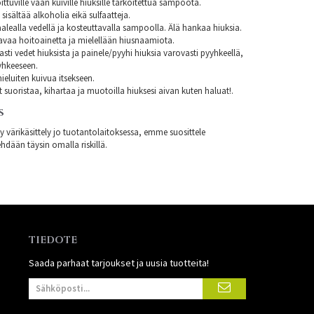
ittuville vaan kuiville hiuksille tarkoitettua sampoota.
isältää alkoholia eikä sulfaatteja.
alealla vedellä ja kosteuttavalla sampoolla. Älä hankaa hiuksia.
avaa hoitoainetta ja mielellään hiusnaamiota.
asti vedet hiuksista ja painele/pyyhi hiuksia varovasti pyyhkeellä,
yhkeeseen.
eluiten kuivua itsekseen.
t suoristaa, kihartaa ja muotoilla hiuksesi aivan kuten haluat!.
S
ty värikäsittely jo tuotantolaitoksessa, emme suosittele
hdään täysin omalla riskillä.
TIEDOTE
Saada parhaat tarjoukset ja uusia tuotteita!