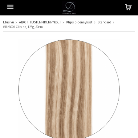
Etusivu
AIDOT HIUSTENPIDENNYKSET
Klipsipidennykset
Standard
#18/6001 Clip-on, 125g, 50cm
Tuote on lisätty ostoskoriin