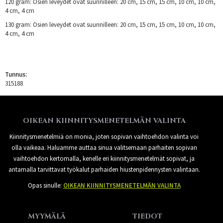
120 gram: Osien leveydet ovat suunnilleen: 20 cm, 15 cm, 15 cm, 10 cm, 10 cm,
4 cm, 4 cm
130 gram: Osien leveydet ovat suunnilleen: 20 cm, 15 cm, 15 cm, 10 cm, 10 cm,
4 cm, 4 cm
Tunnus:
315188
OIKEAN KIINNITYSMENETELMÄN VALINTA
Kiinnitysmenetelmiä on monia, joten sopivan vaihtoehdon valinta voi
olla vaikeaa. Haluamme auttaa sinua valitsemaan parhaiten sopivan
vaihtoehdon kertomalla, kenelle eri kiinnitysmenetelmät sopivat, ja
antamalla tarvittavat työkalut parhaiden hiustenpidennysten valintaan.
Opas sinulle:
OIKEAN KIINNITYSMENETELMÄN VALINTA
MYYMÄLÄ
TIEDOT