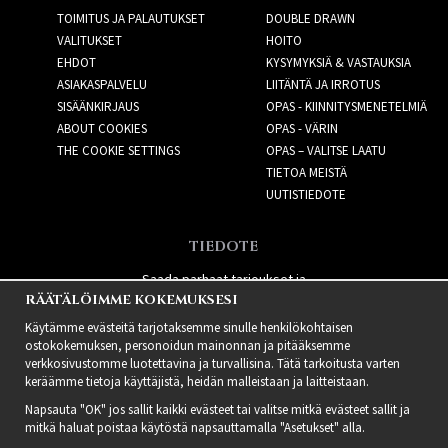
TOIMITUS JA PALAUTUKSET
DOUBLE DRAWN
VALITUKSET
HOITO
EHDOT
KYSYMYKSIÄ & VASTAUKSIA
ASIAKASPALVELU
LIITÄNTÄ JA IRROTUS
SISÄÄNKIRJAUS
OPAS - KIINNITYSMENETELMIÄ
ABOUT COOKIES
OPAS - VÄRIN
THE COOKIE SETTINGS
OPAS – VALITSE LAATU
TIETOA MEISTÄ
UUTISTIEDOTE
TIEDOTE
Saada parhaat tarjoukset ja
RÄÄTÄLÖIMME KOKEMUKSESI
uusia tuotteita!
Käytämme evästeitä tarjotaksemme sinulle henkilökohtaisen
ostokokemuksen, personoidun mainonnan ja pitääksemme
verkkosivustomme luotettavina ja turvallisina. Tätä tarkoitusta varten
keräämme tietoja käyttäjistä, heidän malleistaan ​​ja laitteistaan.
Napsauta "OK" jos sallit kaikki evästeet tai valitse mitkä evästeet sallit ja
mitkä haluat poistaa käytöstä napsauttamalla "Asetukset" alla.