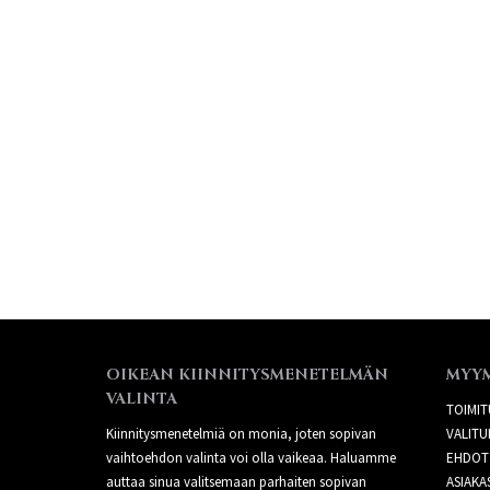
OIKEAN KIINNITYSMENETELMÄN
MYY
VALINTA
TOIMIT
Kiinnitysmenetelmiä on monia, joten sopivan
VALITU
vaihtoehdon valinta voi olla vaikeaa. Haluamme
EHDOT
auttaa sinua valitsemaan parhaiten sopivan
ASIAKA