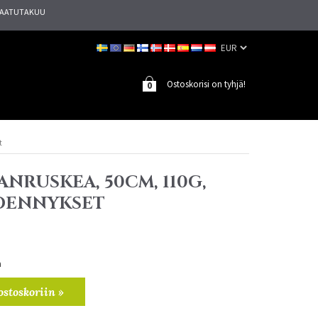
AATUTAKUU
Ostoskorisi on tyhjä!
0
t
ANRUSKEA, 50CM, 110G,
IDENNYKSET
a
ostoskoriin »