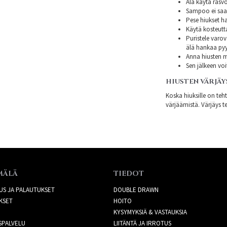
Älä käytä rasvo
Sampoo ei saa s
Pese hiukset ha
Käytä kosteutt
Puristele varov
älä hankaa py
Anna hiusten mi
Sen jälkeen voi
HIUSTEN VÄRJÄY
Koska hiuksille on teh
värjäämistä. Värjäys te
MÄLÄ
TIEDOT
US JA PALAUTUKSET
DOUBLE DRAWN
KSET
HOITO
KYSYMYKSIÄ & VASTAUKSIA
SPALVELU
LIITÄNTÄ JA IRROTUS