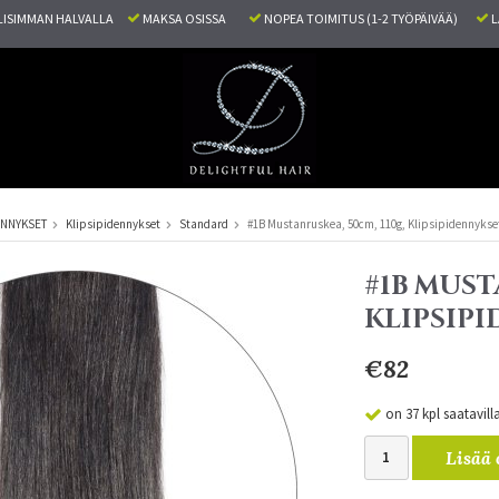
ISIMMAN HALVALLA
MAKSA OSISSA
NOPEA TOIMITUS (1-2 TYÖPÄIVÄÄ)
L
ENNYKSET
Klipsipidennykset
Standard
#1B Mustanruskea, 50cm, 110g, Klipsipidennykse
#1B MUST
KLIPSIP
€82
on 37 kpl saatavill
Lisää 