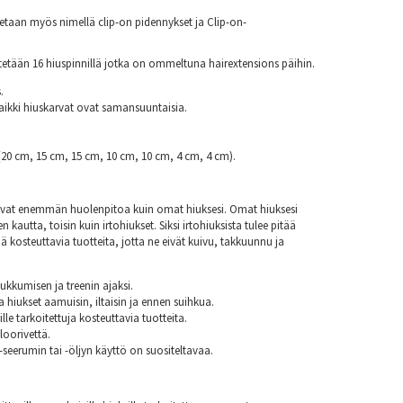
etaan myös nimellä clip-on pidennykset ja Clip-on-
tetään 16 hiuspinnillä jotka on ommeltuna hairextensions päihin.
.
aikki hiuskarvat ovat samansuuntaisia.
(20 cm, 15 cm, 15 cm, 10 cm, 10 cm, 4 cm, 4 cm).
sevat enemmän huolenpitoa kuin omat hiuksesi. Omat hiuksesi
n kautta, toisin kuin irtohiukset. Siksi irtohiuksista tulee pitää
ä kosteuttavia tuotteita, jotta ne eivät kuivu, takkuunnu ja
nukkumisen ja treenin ajaksi.
aa hiukset aamuisin, iltaisin ja ennen suihkua.
lle tarkoitettuja kosteuttavia tuotteita.
loorivettä.
seerumin tai -öljyn käyttö on suositeltavaa.