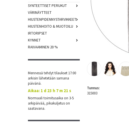
SYNTEETTISET PERUKUT
VÄRINÄYTTEET
HIUSTENPIDENNYSTARVIKKEET
HIUSTENHOITO & MUOTOILU
IRTORIPSET
KYNNET
RAIVAAMINEN 20 %
Mennessä tehdyt tilaukset 17:00
arkisin lähetetään samana
päivänä.
Tunnus:
Aikaa:
1 d 23 h 7 m 21 s
315003
Normaali toimitusaika on 3-5
arkipäivää, pikakuljetus on
saatavana.