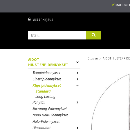
MAHDOLL
Sisäänkirjaus
Etusivu
AIDOT HIUSTENPID
AIDOT
HIUSTENPIDENNYKSET
Teippipidennykset
Sinettipidennykset
Klipsipidennykset
Standard
Long Lasting
Ponytail
Microring-Pidennykset
Nano Hair-Pidennykset
Halo-Pidennykset
Hiusnauhat