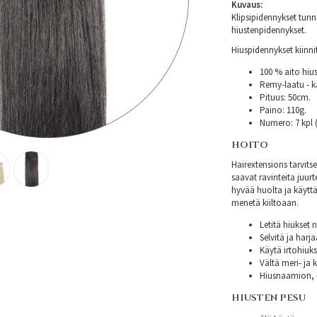
Kuvaus:
Klipsipidennykset tunn
hiustenpidennykset.
Hiuspidennykset kiinni
100 % aito hius
Remy-laatu - k
Pituus: 50cm.
Paino: 110g.
Numero: 7 kpl 
HOITO
Hairextensions tarvit
saavat ravinteita juurte
hyvää huolta ja käyttä
menetä kiiltoaan.
Letitä hiukset 
Selvitä ja harj
Käytä irtohiuksi
Vältä meri- ja k
Hiusnaamion, -
HIUSTEN PESU