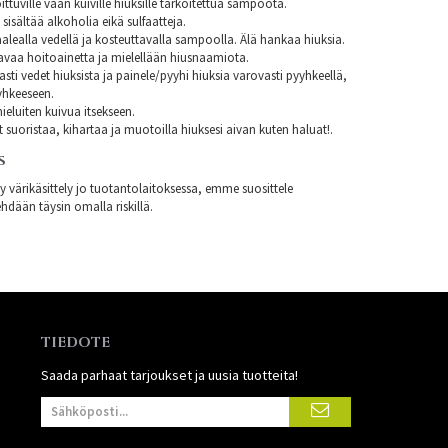
ittuville vaan kuiville hiuksille tarkoitettua sampoota.
isältää alkoholia eikä sulfaatteja.
alealla vedellä ja kosteuttavalla sampoolla. Älä hankaa hiuksia.
avaa hoitoainetta ja mielellään hiusnaamiota.
asti vedet hiuksista ja painele/pyyhi hiuksia varovasti pyyhkeellä,
yhkeeseen.
eluiten kuivua itsekseen.
t suoristaa, kihartaa ja muotoilla hiuksesi aivan kuten haluat!.
S
ty värikäsittely jo tuotantolaitoksessa, emme suosittele
hdään täysin omalla riskillä.
TIEDOTE
Saada parhaat tarjoukset ja uusia tuotteita!