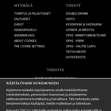
MYYMÄLÄ
TIEDOT
TOIMITUS JA PALAUTUKSET
DOUBLE DRAWN
VALITUKSET
HOITO
EHDOT
KYSYMYKSIÄ & VASTAUKSIA
ASIAKASPALVELU
LIITÄNTÄ JA IRROTUS
SISÄÄNKIRJAUS
OPAS - KIINNITYSMENETELMIÄ
ABOUT COOKIES
OPAS - VÄRIN
THE COOKIE SETTINGS
OPAS – VALITSE LAATU
TIETOA MEISTÄ
UUTISTIEDOTE
TIEDOTE
Saada parhaat tarjoukset ja
RÄÄTÄLÖIMME KOKEMUKSESI
uusia tuotteita!
Käytämme evästeitä tarjotaksemme sinulle henkilökohtaisen
ostokokemuksen, personoidun mainonnan ja pitääksemme
verkkosivustomme luotettavina ja turvallisina. Tätä tarkoitusta varten
keräämme tietoja käyttäjistä, heidän malleistaan ​​ja laitteistaan.
Napsauta "OK" jos sallit kaikki evästeet tai valitse mitkä evästeet sallit ja