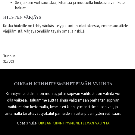
Sen jälkeen voit suoristaa, kihartaa ja muotoilla hiuksesi aivan kuten
haluat!.
HIUSTEN VÄRJÄYS
Koska hiuksille on tehty värikäsittely jo tuotantolaitoksessa, emme suosittele
värjäämistä. Värjäys tehdään täysin omalla riskillä.
Tunnus:
317003
OIKEAN KIINNITYSMENETELMÄN VALINTA
Kiinnitysmenetelmiä on monia, joten sopivan vaihtoehdon valinta voi
olla vaikeaa. Haluamme auttaa sinua valitsemaan parhaiten sopivan
vaihtoehdon kertomalla, kenelle eri kiinnitysmenetelmät sopivat, ja
antamalla tarvittavat työkalut parhaiden hiustenpidennysten valintaan.
Opas sinulle:
OIKEAN KIINNITYSMENETELMÄN VALINTA