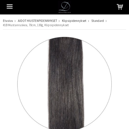
Etusivu
AIDOT HIUSTENPIDENNYKSET
Klipsipidennykset
Standard
#1B Mustanruskea, 70cm, 130g, Klipsipidennykset
Tuote on lisätty ostoskoriin