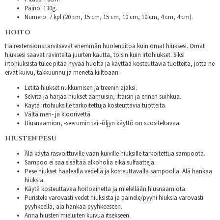
Paino: 130g.
Numero: 7 kpl (20 cm, 15 cm, 15 cm, 10 cm, 10 cm, 4 cm, 4 cm).
HOITO
Hairextensions tarvitsevat enemmän huolenpitoa kuin omat hiuksesi. Omat
hiuksesi saavat ravinteita juurten kautta, toisin kuin irtohiukset. Siksi
irtohiuksista tulee pitää hyvää huolta ja käyttää kosteuttavia tuotteita, jotta ne
eivät kuivu, takkuunnu ja menetä kiiltoaan.
Letitä hiukset nukkumisen ja treenin ajaksi.
Selvitä ja harjaa hiukset aamuisin, iltaisin ja ennen suihkua.
Käytä irtohiuksille tarkoitettuja kosteuttavia tuotteita.
Vältä meri- ja kloorivettä.
Hiusnaamion, -seerumin tai -öljyn käyttö on suositeltavaa.
HIUSTEN PESU
Älä käytä rasvoittuville vaan kuiville hiuksille tarkoitettua sampoota.
Sampoo ei saa sisältää alkoholia eikä sulfaatteja.
Pese hiukset haalealla vedellä ja kosteuttavalla sampoolla. Älä hankaa
hiuksia.
Käytä kosteuttavaa hoitoainetta ja mielellään hiusnaamiota.
Puristele varovasti vedet hiuksista ja painele/pyyhi hiuksia varovasti
pyyhkeellä, älä hankaa pyyhkeeseen.
Anna hiusten mieluiten kuivua itsekseen.