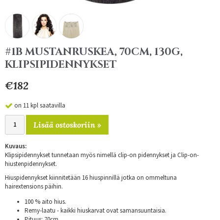
#1B MUSTANRUSKEA, 70CM, 130G,
KLIPSIPIDENNYKSET
€182
on 11 kpl saatavilla
Lisää ostoskoriin »
Kuvaus:
Klipsipidennykset tunnetaan myös nimellä clip-on pidennykset ja Clip-on-
hiustenpidennykset.
Hiuspidennykset kiinnitetään 16 hiuspinnillä jotka on ommeltuna
hairextensions päihin.
100 % aito hius.
Remy-laatu - kaikki hiuskarvat ovat samansuuntaisia.
Pituus: 70cm.