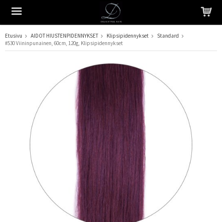
Etusivu
AIDOT HIUSTENPIDENNYKSET
Klipsipidennykset
Standard
#530 Viininpunainen, 60cm, 120g, Klipsipidennykset
Tuote on lisätty ostoskoriin