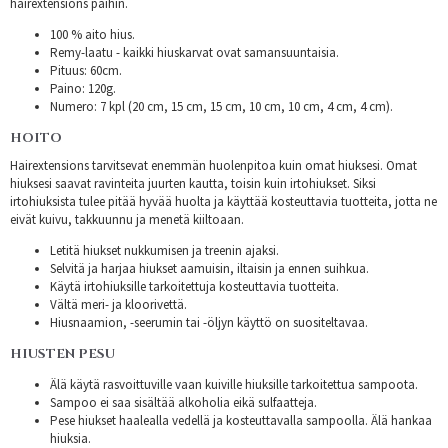
hairextensions päihin.
100 % aito hius.
Remy-laatu - kaikki hiuskarvat ovat samansuuntaisia.
Pituus: 60cm.
Paino: 120g.
Numero: 7 kpl (20 cm, 15 cm, 15 cm, 10 cm, 10 cm, 4 cm, 4 cm).
HOITO
Hairextensions tarvitsevat enemmän huolenpitoa kuin omat hiuksesi. Omat
hiuksesi saavat ravinteita juurten kautta, toisin kuin irtohiukset. Siksi
irtohiuksista tulee pitää hyvää huolta ja käyttää kosteuttavia tuotteita, jotta ne
eivät kuivu, takkuunnu ja menetä kiiltoaan.
Letitä hiukset nukkumisen ja treenin ajaksi.
Selvitä ja harjaa hiukset aamuisin, iltaisin ja ennen suihkua.
Käytä irtohiuksille tarkoitettuja kosteuttavia tuotteita.
Vältä meri- ja kloorivettä.
Hiusnaamion, -seerumin tai -öljyn käyttö on suositeltavaa.
HIUSTEN PESU
Älä käytä rasvoittuville vaan kuiville hiuksille tarkoitettua sampoota.
Sampoo ei saa sisältää alkoholia eikä sulfaatteja.
Pese hiukset haalealla vedellä ja kosteuttavalla sampoolla. Älä hankaa
hiuksia.