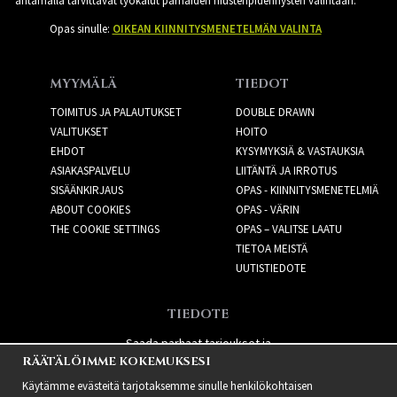
antamalla tarvittavat työkalut parhaiden hiustenpidennysten valintaan.
Opas sinulle:
OIKEAN KIINNITYSMENETELMÄN VALINTA
MYYMÄLÄ
TIEDOT
TOIMITUS JA PALAUTUKSET
DOUBLE DRAWN
VALITUKSET
HOITO
EHDOT
KYSYMYKSIÄ & VASTAUKSIA
ASIAKASPALVELU
LIITÄNTÄ JA IRROTUS
SISÄÄNKIRJAUS
OPAS - KIINNITYSMENETELMIÄ
ABOUT COOKIES
OPAS - VÄRIN
THE COOKIE SETTINGS
OPAS – VALITSE LAATU
TIETOA MEISTÄ
UUTISTIEDOTE
TIEDOTE
Saada parhaat tarjoukset ja
RÄÄTÄLÖIMME KOKEMUKSESI
uusia tuotteita!
Käytämme evästeitä tarjotaksemme sinulle henkilökohtaisen