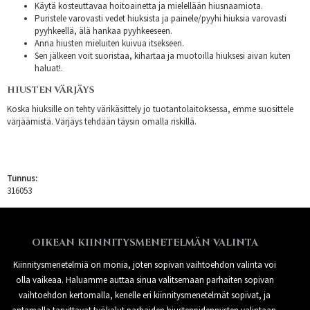
Käytä kosteuttavaa hoitoainetta ja mielellään hiusnaamiota.
Puristele varovasti vedet hiuksista ja painele/pyyhi hiuksia varovasti
pyyhkeellä, älä hankaa pyyhkeeseen.
Anna hiusten mieluiten kuivua itsekseen.
Sen jälkeen voit suoristaa, kihartaa ja muotoilla hiuksesi aivan kuten
haluat!.
HIUSTEN VÄRJÄYS
Koska hiuksille on tehty värikäsittely jo tuotantolaitoksessa, emme suosittele
värjäämistä. Värjäys tehdään täysin omalla riskillä.
Tunnus:
316053
OIKEAN KIINNITYSMENETELMÄN VALINTA
Kiinnitysmenetelmiä on monia, joten sopivan vaihtoehdon valinta voi
olla vaikeaa. Haluamme auttaa sinua valitsemaan parhaiten sopivan
vaihtoehdon kertomalla, kenelle eri kiinnitysmenetelmät sopivat, ja