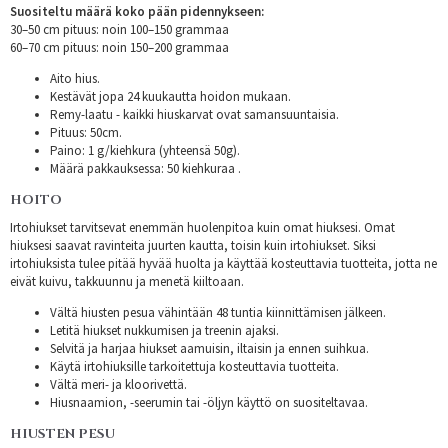
Suositeltu määrä koko pään pidennykseen:
30–50 cm pituus: noin 100–150 grammaa
60–70 cm pituus: noin 150–200 grammaa
Aito hius.
Kestävät jopa 24 kuukautta hoidon mukaan.
Remy-laatu - kaikki hiuskarvat ovat samansuuntaisia.
Pituus: 50cm.
Paino: 1 g/kiehkura (yhteensä 50g).
Määrä pakkauksessa: 50 kiehkuraa .
HOITO
Irtohiukset tarvitsevat enemmän huolenpitoa kuin omat hiuksesi. Omat
hiuksesi saavat ravinteita juurten kautta, toisin kuin irtohiukset. Siksi
irtohiuksista tulee pitää hyvää huolta ja käyttää kosteuttavia tuotteita, jotta ne
eivät kuivu, takkuunnu ja menetä kiiltoaan.
Vältä hiusten pesua vähintään 48 tuntia kiinnittämisen jälkeen.
Letitä hiukset nukkumisen ja treenin ajaksi.
Selvitä ja harjaa hiukset aamuisin, iltaisin ja ennen suihkua.
Käytä irtohiuksille tarkoitettuja kosteuttavia tuotteita.
Vältä meri- ja kloorivettä.
Hiusnaamion, -seerumin tai -öljyn käyttö on suositeltavaa.
HIUSTEN PESU