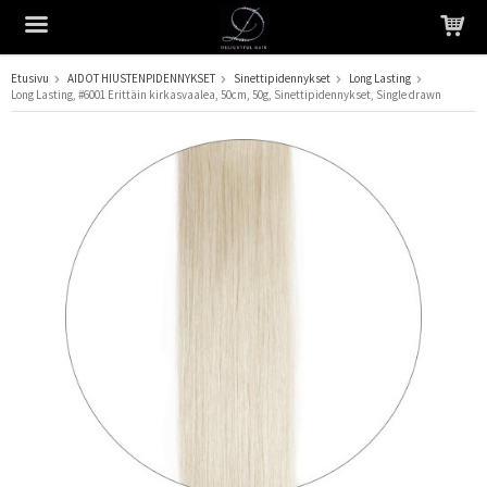
Etusivu
AIDOT HIUSTENPIDENNYKSET
Sinettipidennykset
Long Lasting
Long Lasting, #6001 Erittäin kirkasvaalea, 50cm, 50g, Sinettipidennykset, Single drawn
Tuote on lisätty ostoskoriin