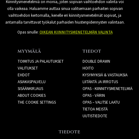
Kiinnitysmenetelmiä on monia, joten sopivan vaihtoehdon valinta voi
olla vaikeaa. Haluamme auttaa sinua valitsemaan parhaiten sopivan
vaihtoehdon kertomalla, kenelle eri kiinnitysmenetelmät sopivat, ja
antamalla tarvittavat työkalut parhaiden hiustenpidennysten valintaan.
Opas sinulle:
OIKEAN KIINNITYSMENETELMÄN VALINTA
MYYMÄLÄ
TIEDOT
TOIMITUS JA PALAUTUKSET
DOUBLE DRAWN
VALITUKSET
HOITO
EHDOT
KYSYMYKSIÄ & VASTAUKSIA
ASIAKASPALVELU
LIITÄNTÄ JA IRROTUS
SISÄÄNKIRJAUS
OPAS - KIINNITYSMENETELMIÄ
ABOUT COOKIES
OPAS - VÄRIN
THE COOKIE SETTINGS
OPAS – VALITSE LAATU
TIETOA MEISTÄ
UUTISTIEDOTE
TIEDOTE