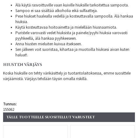
Älä käytä rasvoittuville vaan kuiville hiuksille tarkoitettua sampoota.
Sampoo ei saa sisältää alkoholia eikä sulfaatteja.
Pese hiukset haalealla vedellä ja kosteuttavalla sampoolla. Älä hankaa
hiuksia.
Käytä kosteuttavaa hoitoainetta ja mielellään hiusnaamiota.
Puristele varovasti vedet hiuksista ja painele/pyyhi hiuksia varovasti
pyyhkeellä, älä hankaa pyyhkeeseen.
Anna hiusten mieluiten kuivua itsekseen.
Sen jälkeen voit suoristaa, kihartaa ja muotoilla hiuksesi aivan kuten
haluat!.
HIUSTEN VÄRJÄYS
Koska hiuksille on tehty värikäsittely jo tuotantolaitoksessa, emme suosittele
värjäämistä. Värjäys tehdään täysin omalla riskillä.
Tunnus:
155062
TÄLLE TUOTTEELLE SUOSITELLUT VARUSTEET