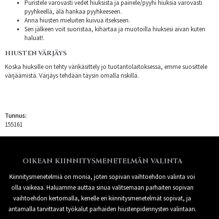
Puristele varovasti vedet hiuksista ja painele/pyyhi hiuksia varovasti
pyyhkeellä, älä hankaa pyyhkeeseen.
Anna hiusten mieluiten kuivua itsekseen.
Sen jälkeen voit suoristaa, kihartaa ja muotoilla hiuksesi aivan kuten
haluat!.
HIUSTEN VÄRJÄYS
Koska hiuksille on tehty värikäsittely jo tuotantolaitoksessa, emme suosittele
värjäämistä. Värjäys tehdään täysin omalla riskillä.
Tunnus:
155161
OIKEAN KIINNITYSMENETELMÄN VALINTA
Kiinnitysmenetelmiä on monia, joten sopivan vaihtoehdon valinta voi
olla vaikeaa. Haluamme auttaa sinua valitsemaan parhaiten sopivan
vaihtoehdon kertomalla, kenelle eri kiinnitysmenetelmät sopivat, ja
antamalla tarvittavat työkalut parhaiden hiustenpidennysten valintaan.