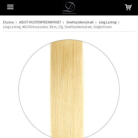
Etusivu
AIDOT HIUSTENPIDENNYKSET
Sinettipidennykset
Long Lasting
Long Lasting, #613 Kirkasvaalea, 50cm, 17g, Sinettipidennykset, Single drawn
Tuote on lisätty ostoskoriin