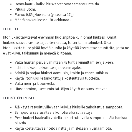
Remy-laatu - kaikki hiuskarvat ovat samansuuntaisia.
Pituus: 50cm.
Paino: 0,85g/kiehkura (yhteensä 17g).
Määrä pakkauksessa: 20 kiehkuraa .
HOITO
Irtohiukset tarvitsevat enemmän huolenpitoa kuin omat hiuksesi. Omat
hiuksesi saavat ravinteita juurten kautta, toisin kuin irtohiukset. Siksi
irtohiuksista tulee pitää hyvää huolta ja käyttää kosteuttavia tuotteita, jotta ne
eivät kuivu, takkuunnu ja menetä kiiltoaan.
Vältä hiusten pesua vähintään 48 tuntia kiinnittämisen jälkeen.
Letitä hiukset nukkumisen ja treenin ajaksi.
Selvitä ja harjaa hiukset aamuisin, iltaisin ja ennen suihkua.
Käytä irtohiuksille tarkoitettuja kosteuttavia tuotteita.
Vältä meri- ja kloorivettä.
Hiusnaamion, -seerumin tai -öljyn käyttö on suositeltavaa.
HIUSTEN PESU
Älä käytä rasvoittuville vaan kuiville hiuksille tarkoitettua sampoota.
Sampoo ei saa sisältää alkoholia eikä sulfaatteja.
Pese hiukset haalealla vedellä ja kosteuttavalla sampoolla. Älä hankaa
hiuksia.
Käytä kosteuttavaa hoitoainetta ja mielellään hiusnaamiota.