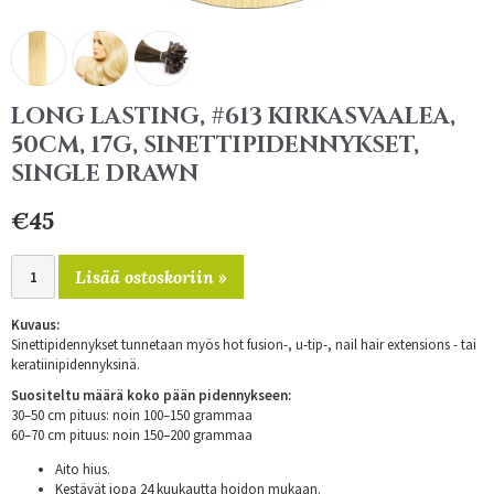
LONG LASTING, #613 KIRKASVAALEA,
50CM, 17G, SINETTIPIDENNYKSET,
SINGLE DRAWN
€45
Lisää ostoskoriin »
Kuvaus:
Sinettipidennykset tunnetaan myös hot fusion-, u-tip-, nail hair extensions - tai
keratiinipidennyksinä.
Suositeltu määrä koko pään pidennykseen:
30–50 cm pituus: noin 100–150 grammaa
60–70 cm pituus: noin 150–200 grammaa
Aito hius.
Kestävät jopa 24 kuukautta hoidon mukaan.