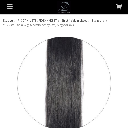
Etusivu
AIDOT HIUSTENPIDENNYKSET
Sinettipidennykset
Standard
#1 Musta, 70cm, 50g, Sinettipidennykset, Single drawn
Tuote on lisätty ostoskoriin