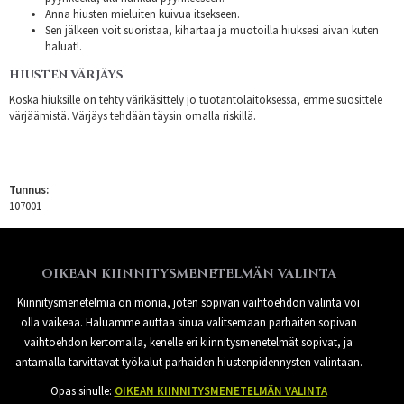
Anna hiusten mieluiten kuivua itsekseen.
Sen jälkeen voit suoristaa, kihartaa ja muotoilla hiuksesi aivan kuten
haluat!.
HIUSTEN VÄRJÄYS
Koska hiuksille on tehty värikäsittely jo tuotantolaitoksessa, emme suosittele
värjäämistä. Värjäys tehdään täysin omalla riskillä.
Tunnus:
107001
OIKEAN KIINNITYSMENETELMÄN VALINTA
Kiinnitysmenetelmiä on monia, joten sopivan vaihtoehdon valinta voi
olla vaikeaa. Haluamme auttaa sinua valitsemaan parhaiten sopivan
vaihtoehdon kertomalla, kenelle eri kiinnitysmenetelmät sopivat, ja
antamalla tarvittavat työkalut parhaiden hiustenpidennysten valintaan.
Opas sinulle:
OIKEAN KIINNITYSMENETELMÄN VALINTA