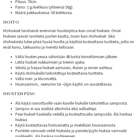
Pituus: 70cm.
Paino: 1 g/kiehkura (yhteensä 50g).
Määrä pakkauksessa: 50 kiehkuraa .
HOITO
Irtohiukset tarvitsevat enemmän huolenpitoa kuin omat hiuksesi. Omat
hiuksesi saavat ravinteita juurten kautta, toisin kuin irtohiukset. Siksi
irtohiuksista tulee pitää hyvää huolta ja käyttää kosteuttavia tuotteita, jotta ne
eivät kuivu, takkuunnu ja menetä kiiltoaan.
Vältä hiusten pesua vähintään 48 tuntia kiinnittämisen jälkeen.
Letitä hiukset nukkumisen ja treenin ajaksi.
Selvitä ja harjaa hiukset aamuisin, iltaisin ja ennen suihkua.
Käytä irtohiuksille tarkoitettuja kosteuttavia tuotteita.
Vältä meri- ja kloorivettä.
Hiusnaamion, -seerumin tai -öljyn käyttö on suositeltavaa.
HIUSTEN PESU
Älä käytä rasvoittuville vaan kuiville hiuksille tarkoitettua sampoota.
Sampoo ei saa sisältää alkoholia eikä sulfaatteja.
Pese hiukset haalealla vedellä ja kosteuttavalla sampoolla. Älä hankaa
hiuksia.
Käytä kosteuttavaa hoitoainetta ja mielellään hiusnaamiota.
Puristele varovasti vedet hiuksista ja painele/pyyhi hiuksia varovasti
pyyhkeellä, älä hankaa pyyhkeeseen.