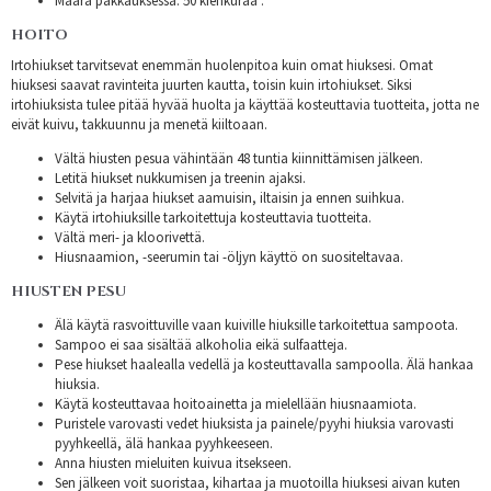
Määrä pakkauksessa: 50 kiehkuraa .
HOITO
Irtohiukset tarvitsevat enemmän huolenpitoa kuin omat hiuksesi. Omat
hiuksesi saavat ravinteita juurten kautta, toisin kuin irtohiukset. Siksi
irtohiuksista tulee pitää hyvää huolta ja käyttää kosteuttavia tuotteita, jotta ne
eivät kuivu, takkuunnu ja menetä kiiltoaan.
Vältä hiusten pesua vähintään 48 tuntia kiinnittämisen jälkeen.
Letitä hiukset nukkumisen ja treenin ajaksi.
Selvitä ja harjaa hiukset aamuisin, iltaisin ja ennen suihkua.
Käytä irtohiuksille tarkoitettuja kosteuttavia tuotteita.
Vältä meri- ja kloorivettä.
Hiusnaamion, -seerumin tai -öljyn käyttö on suositeltavaa.
HIUSTEN PESU
Älä käytä rasvoittuville vaan kuiville hiuksille tarkoitettua sampoota.
Sampoo ei saa sisältää alkoholia eikä sulfaatteja.
Pese hiukset haalealla vedellä ja kosteuttavalla sampoolla. Älä hankaa
hiuksia.
Käytä kosteuttavaa hoitoainetta ja mielellään hiusnaamiota.
Puristele varovasti vedet hiuksista ja painele/pyyhi hiuksia varovasti
pyyhkeellä, älä hankaa pyyhkeeseen.
Anna hiusten mieluiten kuivua itsekseen.
Sen jälkeen voit suoristaa, kihartaa ja muotoilla hiuksesi aivan kuten