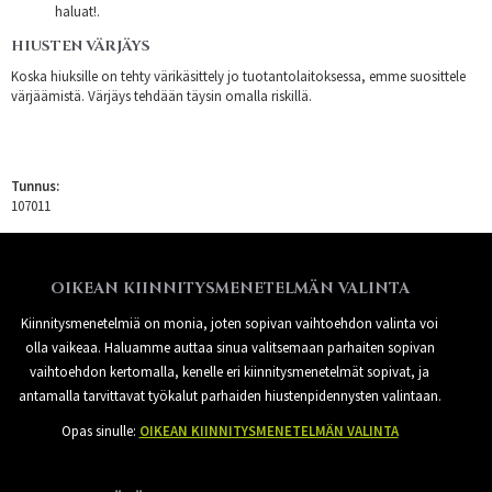
haluat!.
HIUSTEN VÄRJÄYS
Koska hiuksille on tehty värikäsittely jo tuotantolaitoksessa, emme suosittele
värjäämistä. Värjäys tehdään täysin omalla riskillä.
Tunnus:
107011
OIKEAN KIINNITYSMENETELMÄN VALINTA
Kiinnitysmenetelmiä on monia, joten sopivan vaihtoehdon valinta voi
olla vaikeaa. Haluamme auttaa sinua valitsemaan parhaiten sopivan
vaihtoehdon kertomalla, kenelle eri kiinnitysmenetelmät sopivat, ja
antamalla tarvittavat työkalut parhaiden hiustenpidennysten valintaan.
Opas sinulle:
OIKEAN KIINNITYSMENETELMÄN VALINTA