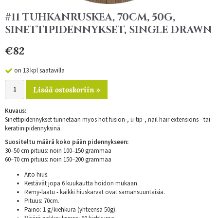
#11 TUHKANRUSKEA, 70CM, 50G,
SINETTIPIDENNYKSET, SINGLE DRAWN
€82
on 13 kpl saatavilla
Lisää ostoskoriin »
Kuvaus:
Sinettipidennykset tunnetaan myös hot fusion-, u-tip-, nail hair extensions - tai
keratiinipidennyksinä.
Suositeltu määrä koko pään pidennykseen:
30–50 cm pituus: noin 100–150 grammaa
60–70 cm pituus: noin 150–200 grammaa
Aito hius.
Kestävät jopa 6 kuukautta hoidon mukaan.
Remy-laatu - kaikki hiuskarvat ovat samansuuntaisia.
Pituus: 70cm.
Paino: 1 g/kiehkura (yhteensä 50g).