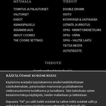
MYYMÄLÄ
TIEDOT
TOIMITUS JA PALAUTUKSET
DOUBLE DRAWN
VALITUKSET
HOITO
EHDOT
KYSYMYKSIÄ & VASTAUKSIA
ASIAKASPALVELU
LIITÄNTÄ JA IRROTUS
SISÄÄNKIRJAUS
OPAS - KIINNITYSMENETELMIÄ
ABOUT COOKIES
OPAS - VÄRIN
THE COOKIE SETTINGS
OPAS – VALITSE LAATU
TIETOA MEISTÄ
UUTISTIEDOTE
TIEDOTE
Saada parhaat tarjoukset ja
RÄÄTÄLÖIMME KOKEMUKSESI
uusia tuotteita!
Käytämme evästeitä tarjotaksemme sinulle henkilökohtaisen
ostokokemuksen, personoidun mainonnan ja pitääksemme
verkkosivustomme luotettavina ja turvallisina. Tätä tarkoitusta varten
keräämme tietoja käyttäjistä, heidän malleistaan ​​ja laitteistaan.
Napsauta "OK" jos sallit kaikki evästeet tai valitse mitkä evästeet sallit ja
mitkä haluat poistaa käytöstä napsauttamalla "Asetukset" alla.