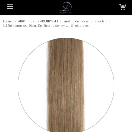
Etusivu
AIDOT HIUSTENPIDENNYKSET
Sinettipidennykset
Standard
#11 Tuhkanruskea, 70cm, 50g, Sinettipidennykset, Single drawn
Tuote on lisätty ostoskoriin