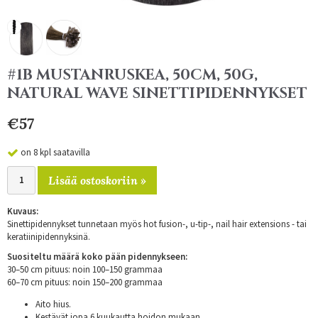
#1B MUSTANRUSKEA, 50CM, 50G,
NATURAL WAVE SINETTIPIDENNYKSET
€57
on 8 kpl saatavilla
Lisää ostoskoriin »
Kuvaus:
Sinettipidennykset tunnetaan myös hot fusion-, u-tip-, nail hair extensions - tai
keratiinipidennyksinä.
Suositeltu määrä koko pään pidennykseen:
30–50 cm pituus: noin 100–150 grammaa
60–70 cm pituus: noin 150–200 grammaa
Aito hius.
Kestävät jopa 6 kuukautta hoidon mukaan.