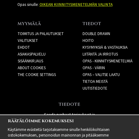
Opas sinulle:
OIKEAN KIINNITYSMENETELMÄN VALINTA
MYYMÄLÄ
TIEDOT
TOIMITUS JA PALAUTUKSET
DOUBLE DRAWN
VALITUKSET
HOITO
EHDOT
KYSYMYKSIÄ & VASTAUKSIA
ASIAKASPALVELU
LIITÄNTÄ JA IRROTUS
SISÄÄNKIRJAUS
OPAS - KIINNITYSMENETELMIÄ
ABOUT COOKIES
OPAS - VÄRIN
THE COOKIE SETTINGS
OPAS – VALITSE LAATU
TIETOA MEISTÄ
UUTISTIEDOTE
TIEDOTE
Saada parhaat tarjoukset ja
RÄÄTÄLÖIMME KOKEMUKSESI
uusia tuotteita!
Käytämme evästeitä tarjotaksemme sinulle henkilökohtaisen
ostokokemuksen, personoidun mainonnan ja pitääksemme