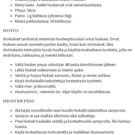
Remy-laatu - kaikki hiuskarvat ovat samansuuntaisia.
Pituus: 50cm.
Paino: 1 g/kiehkura (yhteensä 50g).
Määrä pakkauksessa: 50 kiehkuraa .
HOITO
Irtohiukset tarvitsevat enemmän huolenpitoa kuin omat hiuksesi. Omat
hiuksesi saavat ravinteita juurten kautta, toisin kuin irtohiukset. Siksi
irtohiuksista tulee pitää hyvää huolta ja käyttää kosteuttavia tuotteita, jotta ne
eivät kuivu, takkuunnu ja menetä kiiltoaan.
Vältä hiusten pesua vähintään 48 tuntia kiinnittämisen jälkeen.
Letitä hiukset nukkumisen ja treenin ajaksi.
Selvitä ja harjaa hiukset aamuisin, iltaisin ja ennen suihkua.
Käytä irtohiuksille tarkoitettuja kosteuttavia tuotteita.
Vältä meri- ja kloorivettä.
Hiusnaamion, -seerumin tai -öljyn käyttö on suositeltavaa.
HIUSTEN PESU
Älä käytä rasvoittuville vaan kuiville hiuksille tarkoitettua sampoota.
Sampoo ei saa sisältää alkoholia eikä sulfaatteja.
Pese hiukset haalealla vedellä ja kosteuttavalla sampoolla. Älä hankaa
hiuksia.
Käytä kosteuttavaa hoitoainetta ja mielellään hiusnaamiota.