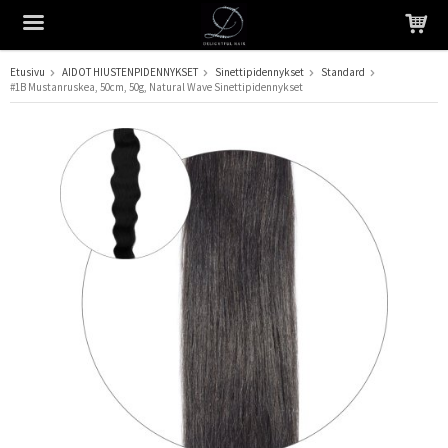
Etusivu
AIDOT HIUSTENPIDENNYKSET
Sinettipidennykset
Standard
#1B Mustanruskea, 50cm, 50g, Natural Wave Sinettipidennykset
Tuote on lisätty ostoskoriin