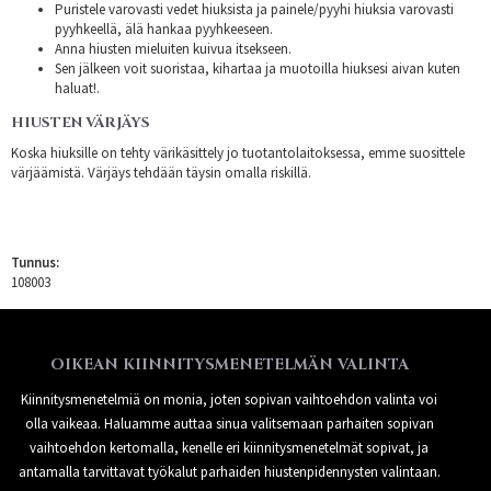
Puristele varovasti vedet hiuksista ja painele/pyyhi hiuksia varovasti
pyyhkeellä, älä hankaa pyyhkeeseen.
Anna hiusten mieluiten kuivua itsekseen.
Sen jälkeen voit suoristaa, kihartaa ja muotoilla hiuksesi aivan kuten
haluat!.
HIUSTEN VÄRJÄYS
Koska hiuksille on tehty värikäsittely jo tuotantolaitoksessa, emme suosittele
värjäämistä. Värjäys tehdään täysin omalla riskillä.
Tunnus:
108003
OIKEAN KIINNITYSMENETELMÄN VALINTA
Kiinnitysmenetelmiä on monia, joten sopivan vaihtoehdon valinta voi
olla vaikeaa. Haluamme auttaa sinua valitsemaan parhaiten sopivan
vaihtoehdon kertomalla, kenelle eri kiinnitysmenetelmät sopivat, ja
antamalla tarvittavat työkalut parhaiden hiustenpidennysten valintaan.