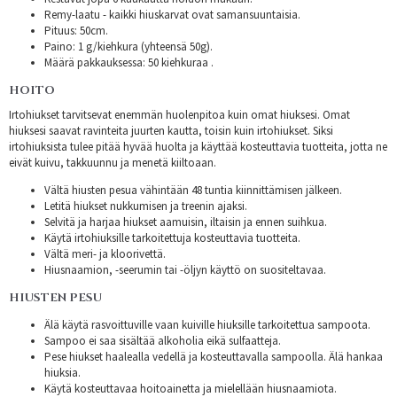
Remy-laatu - kaikki hiuskarvat ovat samansuuntaisia.
Pituus: 50cm.
Paino: 1 g/kiehkura (yhteensä 50g).
Määrä pakkauksessa: 50 kiehkuraa .
HOITO
Irtohiukset tarvitsevat enemmän huolenpitoa kuin omat hiuksesi. Omat
hiuksesi saavat ravinteita juurten kautta, toisin kuin irtohiukset. Siksi
irtohiuksista tulee pitää hyvää huolta ja käyttää kosteuttavia tuotteita, jotta ne
eivät kuivu, takkuunnu ja menetä kiiltoaan.
Vältä hiusten pesua vähintään 48 tuntia kiinnittämisen jälkeen.
Letitä hiukset nukkumisen ja treenin ajaksi.
Selvitä ja harjaa hiukset aamuisin, iltaisin ja ennen suihkua.
Käytä irtohiuksille tarkoitettuja kosteuttavia tuotteita.
Vältä meri- ja kloorivettä.
Hiusnaamion, -seerumin tai -öljyn käyttö on suositeltavaa.
HIUSTEN PESU
Älä käytä rasvoittuville vaan kuiville hiuksille tarkoitettua sampoota.
Sampoo ei saa sisältää alkoholia eikä sulfaatteja.
Pese hiukset haalealla vedellä ja kosteuttavalla sampoolla. Älä hankaa
hiuksia.
Käytä kosteuttavaa hoitoainetta ja mielellään hiusnaamiota.