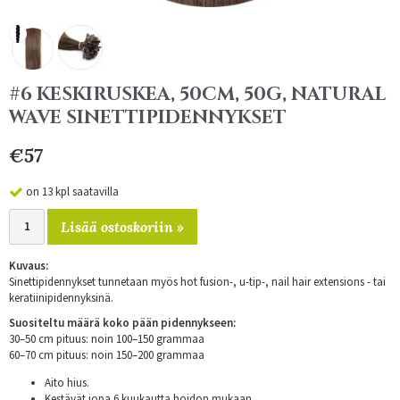
#6 KESKIRUSKEA, 50CM, 50G, NATURAL
WAVE SINETTIPIDENNYKSET
€57
on 13 kpl saatavilla
Lisää ostoskoriin »
Kuvaus:
Sinettipidennykset tunnetaan myös hot fusion-, u-tip-, nail hair extensions - tai
keratiinipidennyksinä.
Suositeltu määrä koko pään pidennykseen:
30–50 cm pituus: noin 100–150 grammaa
60–70 cm pituus: noin 150–200 grammaa
Aito hius.
Kestävät jopa 6 kuukautta hoidon mukaan.