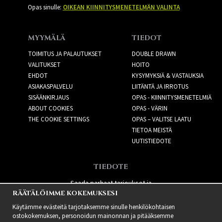
Opas sinulle:
OIKEAN KIINNITYSMENETELMÄN VALINTA
MYYMÄLÄ
TIEDOT
TOIMITUS JA PALAUTUKSET
DOUBLE DRAWN
VALITUKSET
HOITO
EHDOT
KYSYMYKSIÄ & VASTAUKSIA
ASIAKASPALVELU
LIITÄNTÄ JA IRROTUS
SISÄÄNKIRJAUS
OPAS - KIINNITYSMENETELMIÄ
ABOUT COOKIES
OPAS - VÄRIN
THE COOKIE SETTINGS
OPAS – VALITSE LAATU
TIETOA MEISTÄ
UUTISTIEDOTE
TIEDOTE
Saada parhaat tarjoukset ja
RÄÄTÄLÖIMME KOKEMUKSESI
uusia tuotteita!
Käytämme evästeitä tarjotaksemme sinulle henkilökohtaisen
ostokokemuksen, personoidun mainonnan ja pitääksemme