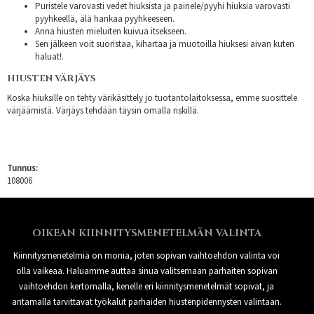
Puristele varovasti vedet hiuksista ja painele/pyyhi hiuksia varovasti
pyyhkeellä, älä hankaa pyyhkeeseen.
Anna hiusten mieluiten kuivua itsekseen.
Sen jälkeen voit suoristaa, kihartaa ja muotoilla hiuksesi aivan kuten
haluat!.
HIUSTEN VÄRJÄYS
Koska hiuksille on tehty värikäsittely jo tuotantolaitoksessa, emme suosittele
värjäämistä. Värjäys tehdään täysin omalla riskillä.
Tunnus:
108006
OIKEAN KIINNITYSMENETELMÄN VALINTA
Kiinnitysmenetelmiä on monia, joten sopivan vaihtoehdon valinta voi
olla vaikeaa. Haluamme auttaa sinua valitsemaan parhaiten sopivan
vaihtoehdon kertomalla, kenelle eri kiinnitysmenetelmät sopivat, ja
antamalla tarvittavat työkalut parhaiden hiustenpidennysten valintaan.