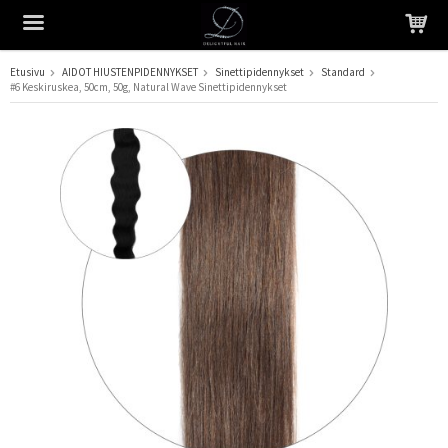
Etusivu
AIDOT HIUSTENPIDENNYKSET
Sinettipidennykset
Standard
#6 Keskiruskea, 50cm, 50g, Natural Wave Sinettipidennykset
Tuote on lisätty ostoskoriin