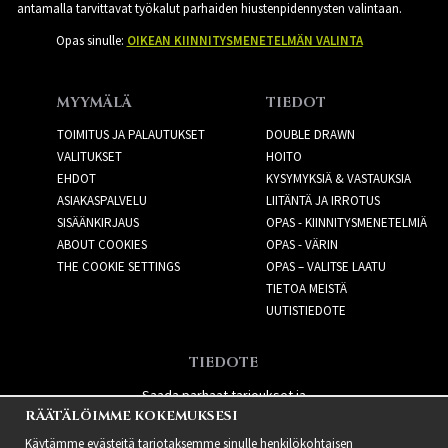
antamalla tarvittavat työkalut parhaiden hiustenpidennysten valintaan.
Opas sinulle:
OIKEAN KIINNITYSMENETELMÄN VALINTA
MYYMÄLÄ
TIEDOT
TOIMITUS JA PALAUTUKSET
DOUBLE DRAWN
VALITUKSET
HOITO
EHDOT
KYSYMYKSIÄ & VASTAUKSIA
ASIAKASPALVELU
LIITÄNTÄ JA IRROTUS
SISÄÄNKIRJAUS
OPAS - KIINNITYSMENETELMIÄ
ABOUT COOKIES
OPAS - VÄRIN
THE COOKIE SETTINGS
OPAS – VALITSE LAATU
TIETOA MEISTÄ
UUTISTIEDOTE
TIEDOTE
Saada parhaat tarjoukset ja
RÄÄTÄLÖIMME KOKEMUKSESI
uusia tuotteita!
Käytämme evästeitä tarjotaksemme sinulle henkilökohtaisen