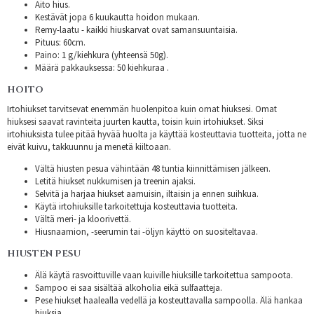
Aito hius.
Kestävät jopa 6 kuukautta hoidon mukaan.
Remy-laatu - kaikki hiuskarvat ovat samansuuntaisia.
Pituus: 60cm.
Paino: 1 g/kiehkura (yhteensä 50g).
Määrä pakkauksessa: 50 kiehkuraa .
HOITO
Irtohiukset tarvitsevat enemmän huolenpitoa kuin omat hiuksesi. Omat
hiuksesi saavat ravinteita juurten kautta, toisin kuin irtohiukset. Siksi
irtohiuksista tulee pitää hyvää huolta ja käyttää kosteuttavia tuotteita, jotta ne
eivät kuivu, takkuunnu ja menetä kiiltoaan.
Vältä hiusten pesua vähintään 48 tuntia kiinnittämisen jälkeen.
Letitä hiukset nukkumisen ja treenin ajaksi.
Selvitä ja harjaa hiukset aamuisin, iltaisin ja ennen suihkua.
Käytä irtohiuksille tarkoitettuja kosteuttavia tuotteita.
Vältä meri- ja kloorivettä.
Hiusnaamion, -seerumin tai -öljyn käyttö on suositeltavaa.
HIUSTEN PESU
Älä käytä rasvoittuville vaan kuiville hiuksille tarkoitettua sampoota.
Sampoo ei saa sisältää alkoholia eikä sulfaatteja.
Pese hiukset haalealla vedellä ja kosteuttavalla sampoolla. Älä hankaa
hiuksia.