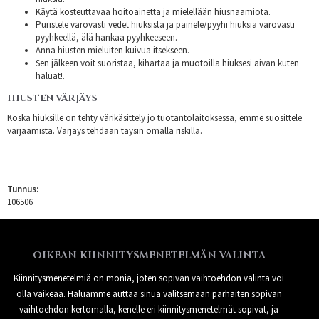
Käytä kosteuttavaa hoitoainetta ja mielellään hiusnaamiota.
Puristele varovasti vedet hiuksista ja painele/pyyhi hiuksia varovasti
pyyhkeellä, älä hankaa pyyhkeeseen.
Anna hiusten mieluiten kuivua itsekseen.
Sen jälkeen voit suoristaa, kihartaa ja muotoilla hiuksesi aivan kuten
haluat!.
HIUSTEN VÄRJÄYS
Koska hiuksille on tehty värikäsittely jo tuotantolaitoksessa, emme suosittele
värjäämistä. Värjäys tehdään täysin omalla riskillä.
Tunnus:
106506
OIKEAN KIINNITYSMENETELMÄN VALINTA
Kiinnitysmenetelmiä on monia, joten sopivan vaihtoehdon valinta voi
olla vaikeaa. Haluamme auttaa sinua valitsemaan parhaiten sopivan
vaihtoehdon kertomalla, kenelle eri kiinnitysmenetelmät sopivat, ja