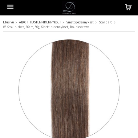
Etusivu
AIDOT HIUSTENPIDENNYKSET
Sinettipidennykset
Standard
#6 Keskiruskea, 60cm, 50g, Sinettipidennykset, Double drawn
Tuote on lisätty ostoskoriin