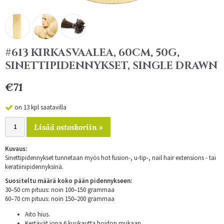
#613 KIRKASVAALEA, 60CM, 50G,
SINETTIPIDENNYKSET, SINGLE DRAWN
€71
on 13 kpl saatavilla
Lisää ostoskoriin »
Kuvaus:
Sinettipidennykset tunnetaan myös hot fusion-, u-tip-, nail hair extensions - tai
keratiinipidennyksinä.
Suositeltu määrä koko pään pidennykseen:
30–50 cm pituus: noin 100–150 grammaa
60–70 cm pituus: noin 150–200 grammaa
Aito hius.
Kestävät jopa 6 kuukautta hoidon mukaan.