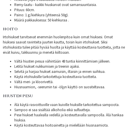
Remy-laatu - kaikki hiuskarvat ovat samansuuntaisia.
Pituus: 60cm.
Paino: 1 g/kiehkura (yhteensä 50g).
Määrä pakkauksessa: 50 kiehkuraa .
HOITO
Irtohiukset tarvitsevat enemmän huolenpitoa kuin omat hiuksesi. Omat
hiuksesi saavat ravinteita juurten kautta, toisin kuin irtohiukset. Siksi
irtohiuksista tulee pitää hyvää huolta ja käyttää kosteuttavia tuotteita, jotta ne
eivät kuivu, takkuunnu ja menetä kiiltoaan.
Vältä hiusten pesua vähintään 48 tuntia kiinnittämisen jälkeen.
Letitä hiukset nukkumisen ja treenin ajaksi.
Selvitä ja harjaa hiukset aamuisin, iltaisin ja ennen suihkua.
Käytä irtohiuksille tarkoitettuja kosteuttavia tuotteita.
Vältä meri- ja kloorivettä.
Hiusnaamion, -seerumin tai -öljyn käyttö on suositeltavaa.
HIUSTEN PESU
Älä käytä rasvoittuville vaan kuiville hiuksille tarkoitettua sampoota.
Sampoo ei saa sisältää alkoholia eikä sulfaatteja.
Pese hiukset haalealla vedellä ja kosteuttavalla sampoolla. Älä hankaa
hiuksia.
Käytä kosteuttavaa hoitoainetta ja mielellään hiusnaamiota.