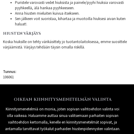
Puristele varovasti vedet hiuksista ja painele/pyyhi hiuksia varovasti
pyyhkeellä, älä hankaa pyyhkeeseen.
Anna hiusten mieluiten kuivua itsekseen.
Sen jälkeen voit suoristaa, kihartaa ja muotoilla hiuksesi aivan kuten
haluat!.
HIUSTEN VÄRJÄYS
Koska hiuksille on tehty värikäsittely jo tuotantolaitoksessa, emme suosittele
värjäämistä. Värjäys tehdään täysin omalla riskillä.
Tunnus:
106061
OIKEAN KIINNITYSMENETELMÄN VALINTA
Kiinnitysmenetelmiä on monia, joten sopivan vaihtoehdon valinta voi
olla vaikeaa. Haluamme auttaa sinua valitsemaan parhaiten sopivan
vaihtoehdon kertomalla, kenelle eri kiinnitysmenetelmät sopivat, ja
antamalla tarvittavat työkalut parhaiden hiustenpidennysten valintaan.