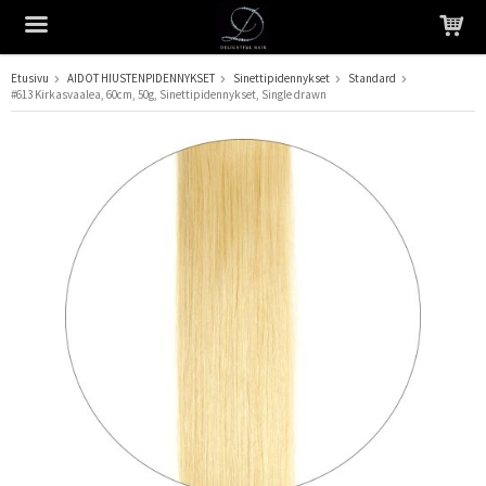
Etusivu
AIDOT HIUSTENPIDENNYKSET
Sinettipidennykset
Standard
#613 Kirkasvaalea, 60cm, 50g, Sinettipidennykset, Single drawn
Tuote on lisätty ostoskoriin