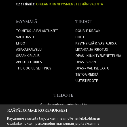
Opas sinulle:
OIKEAN KIINNITYSMENETELMÄN VALINTA
MYYMÄLÄ
TIEDOT
TOIMITUS JA PALAUTUKSET
DOUBLE DRAWN
VALITUKSET
HOITO
EHDOT
KYSYMYKSIÄ & VASTAUKSIA
ASIAKASPALVELU
LIITÄNTÄ JA IRROTUS
SISÄÄNKIRJAUS
OPAS - KIINNITYSMENETELMIÄ
ABOUT COOKIES
OPAS - VÄRIN
THE COOKIE SETTINGS
OPAS – VALITSE LAATU
TIETOA MEISTÄ
UUTISTIEDOTE
TIEDOTE
Saada parhaat tarjoukset ja
RÄÄTÄLÖIMME KOKEMUKSESI
uusia tuotteita!
Käytämme evästeitä tarjotaksemme sinulle henkilökohtaisen
ostokokemuksen, personoidun mainonnan ja pitääksemme