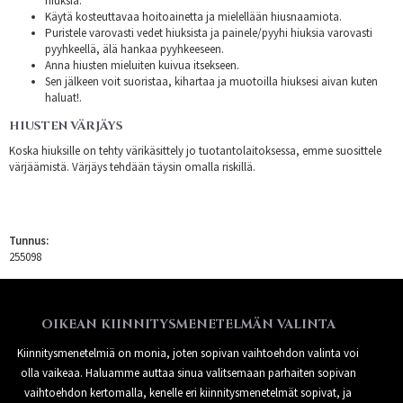
hiuksia.
Käytä kosteuttavaa hoitoainetta ja mielellään hiusnaamiota.
Puristele varovasti vedet hiuksista ja painele/pyyhi hiuksia varovasti
pyyhkeellä, älä hankaa pyyhkeeseen.
Anna hiusten mieluiten kuivua itsekseen.
Sen jälkeen voit suoristaa, kihartaa ja muotoilla hiuksesi aivan kuten
haluat!.
HIUSTEN VÄRJÄYS
Koska hiuksille on tehty värikäsittely jo tuotantolaitoksessa, emme suosittele
värjäämistä. Värjäys tehdään täysin omalla riskillä.
Tunnus:
255098
OIKEAN KIINNITYSMENETELMÄN VALINTA
Kiinnitysmenetelmiä on monia, joten sopivan vaihtoehdon valinta voi
olla vaikeaa. Haluamme auttaa sinua valitsemaan parhaiten sopivan
vaihtoehdon kertomalla, kenelle eri kiinnitysmenetelmät sopivat, ja