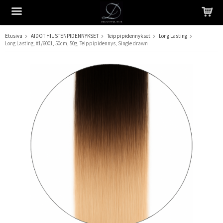
Etusivu
AIDOT HIUSTENPIDENNYKSET
Teippipidennykset
Long Lasting
Long Lasting, #1/6001, 50cm, 50g, Teippipidennys, Single drawn
Tuote on lisätty ostoskoriin