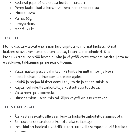
Kestävät jopa 24 kuukautta hoidon mukaan.
Remy-laatu - kaikki hiuskarvat ovat samansuuntaisia.
Pituus: 50cm.
Paino: 50g.
Leveys: 4 cm.
Määrä: 20 kpl.
HOITO
Irtohiukset tarvitsevat enemmän huolenpitoa kuin omat hiuksesi. Omat
hiuksesi saavat ravinteita juurten kautta, toisin kuin irtohiukset. Siksi
irtohiuksista tulee pitää hyvää huolta ja käyttää kosteuttavia tuotteita, jotta ne
eivät kuivu, takkuunnu ja menetä kiiltoaan.
Vältä hiusten pesua vähintään 48 tuntia kiinnittämisen jälkeen.
Letitä hiukset nukkumisen ja treenin ajaksi.
Selvitä ja harjaa hiukset aamuisin, iltaisin ja ennen suihkua.
Käytä irtohiuksille tarkoitettuja kosteuttavia tuotteita.
Vältä meri- ja kloorivettä.
Hiusnaamion, -seerumin tai -öljyn käyttö on suositeltavaa.
HIUSTEN PESU
Älä käytä rasvoittuville vaan kuiville hiuksille tarkoitettua sampoota.
Sampoo ei saa sisältää alkoholia eikä sulfaatteja.
Pese hiukset haalealla vedellä ja kosteuttavalla sampoolla. Älä hankaa