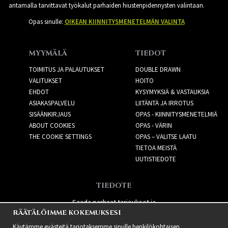
antamalla tarvittavat työkalut parhaiden hiustenpidennysten valintaan.
Opas sinulle:
OIKEAN KIINNITYSMENETELMÄN VALINTA
MYYMÄLÄ
TIEDOT
TOIMITUS JA PALAUTUKSET
DOUBLE DRAWN
VALITUKSET
HOITO
EHDOT
KYSYMYKSIÄ & VASTAUKSIA
ASIAKASPALVELU
LIITÄNTÄ JA IRROTUS
SISÄÄNKIRJAUS
OPAS - KIINNITYSMENETELMIÄ
ABOUT COOKIES
OPAS - VÄRIN
THE COOKIE SETTINGS
OPAS – VALITSE LAATU
TIETOA MEISTÄ
UUTISTIEDOTE
TIEDOTE
Saada parhaat tarjoukset ja
RÄÄTÄLÖIMME KOKEMUKSESI
uusia tuotteita!
Käytämme evästeitä tarjotaksemme sinulle henkilökohtaisen