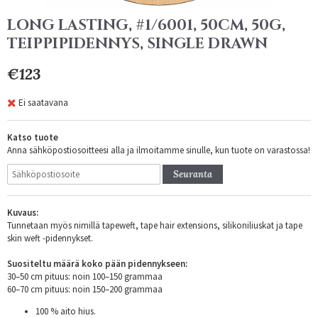
LONG LASTING, #1/6001, 50CM, 50G,
TEIPPIPIDENNYS, SINGLE DRAWN
€123
Ei saatavana
Katso tuote
Anna sähköpostiosoitteesi alla ja ilmoitamme sinulle, kun tuote on varastossa!
Seuranta
Kuvaus:
Tunnetaan myös nimillä tapeweft, tape hair extensions, silikoniliuskat ja tape
skin weft -pidennykset.
Suositeltu määrä koko pään pidennykseen:
30–50 cm pituus: noin 100–150 grammaa
60–70 cm pituus: noin 150–200 grammaa
100 % aito hius.