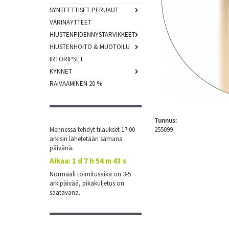
SYNTEETTISET PERUKUT
VÄRINÄYTTEET
HIUSTENPIDENNYSTARVIKKEET
HIUSTENHOITO & MUOTOILU
IRTORIPSET
KYNNET
RAIVAAMINEN 20 %
Tunnus:
Mennessä tehdyt tilaukset 17:00
255099
arkisin lähetetään samana
päivänä.
Aikaa:
1 d 7 h 54 m 42 s
Normaali toimitusaika on 3-5
arkipäivää, pikakuljetus on
saatavana.