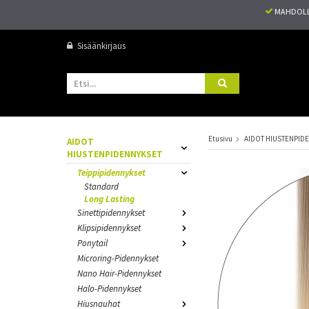
MAHDOLL
Sisäänkirjaus
Etusivu
AIDOT HIUSTENPID
AIDOT
HIUSTENPIDENNYKSET
Teippipidennykset
Standard
Long Lasting
Sinettipidennykset
Klipsipidennykset
Ponytail
Microring-Pidennykset
Nano Hair-Pidennykset
Halo-Pidennykset
Hiusnauhat