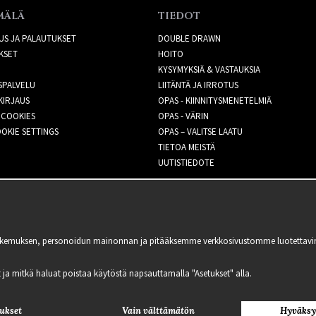
MÄLÄ
TIEDOT
US JA PALAUTUKSET
DOUBLE DRAWN
KSET
HOITO
KYSYMYKSIÄ & VASTAUKSIA
SPALVELU
LIITÄNTÄ JA IRROTUS
KIRJAUS
OPAS - KIINNITYSMENETELMIÄ
 COOKIES
OPAS - VÄRIN
OKIE SETTINGS
OPAS – VALITSE LAATU
TIETOA MEISTÄ
UUTISTIEDOTE
kemuksen, personoidun mainonnan ja pitääksemme verkkosivustomme luotettavina ja
lit ja mitkä haluat poistaa käytöstä napsauttamalla "Asetukset" alla.
ukset
Vain välttämätön
Hyväksy
2021 Delightful Hair