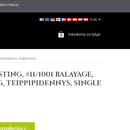
AATUTAKUU
Ostoskorisi on tyhjä!
0
eippipidennys, Single drawn
TING, #11/1001 BALAYAGE,
G, TEIPPIPIDENNYS, SINGLE
ostoskoriin »