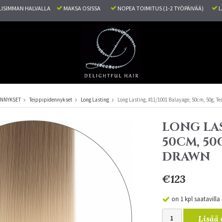
ISIMMAN HALVALLA
MAKSA OSISSA
NOPEA TOIMITUS (1-2 TYÖPÄIVÄÄ)
L
ENNYKSET
Teippipidennykset
Long Lasting
Long Lasting, #11/1001 Balayage, 50cm, 50g, T
LONG LAS
50CM, 50
DRAWN
€123
on 1 kpl saatavilla
Lisää 