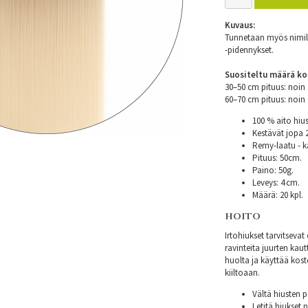
Kuvaus:
Tunnetaan myös nimillä
-pidennykset.
Suositeltu määrä ko
30–50 cm pituus: noi
60–70 cm pituus: noi
100 % aito hius
Kestävät jopa
Remy-laatu - k
Pituus: 50cm.
Paino: 50g.
Leveys: 4 cm.
Määrä: 20 kpl.
HOITO
Irtohiukset tarvitsev
ravinteita juurten kautt
huolta ja käyttää kost
kiiltoaan.
Vältä hiusten p
Letitä hiukset 