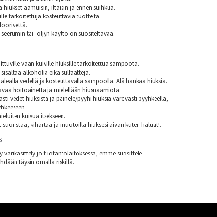
aa hiukset aamuisin, iltaisin ja ennen suihkua.
lle tarkoitettuja kosteuttavia tuotteita.
loorivettä.
seerumin tai -öljyn käyttö on suositeltavaa.
ittuville vaan kuiville hiuksille tarkoitettua sampoota.
isältää alkoholia eikä sulfaatteja.
alealla vedellä ja kosteuttavalla sampoolla. Älä hankaa hiuksia.
avaa hoitoainetta ja mielellään hiusnaamiota.
asti vedet hiuksista ja painele/pyyhi hiuksia varovasti pyyhkeellä,
yhkeeseen.
eluiten kuivua itsekseen.
t suoristaa, kihartaa ja muotoilla hiuksesi aivan kuten haluat!.
S
ty värikäsittely jo tuotantolaitoksessa, emme suosittele
hdään täysin omalla riskillä.