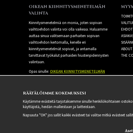
OIKEAN KIINNITYSMENETELMÄN
MYY
VALINTA
TOIMIT
Kiinnitysmenetelmiä on monia, joten sopivan
VALITU
vaihtoehdon valinta voi olla vaikeaa. Haluamme
EHDOT
auttaa sinua valitsemaan parhaiten sopivan
ASIAKA
vaihtoehdon kertomalla, kenelle eri
SISÄÄN
kiinnitysmenetelmät sopivat, ja antamalla
ABOUT
tarvittavat työkalut parhaiden hiustenpidennysten
THE CO
valintaan.
Opas sinulle:
OIKEAN KIINNITYSMENETELMÄN
VALINTA
RÄÄTÄLÖIMME KOKEMUKSESI
Käytämme evästeitä tarjotaksemme sinulle henkilökohtaisen ostoko
käyttäjistä, heidän malleistaan ​​ja laitteistaan.
Napsauta "OK" jos sallit kaikki evästeet tai valitse mitkä evästeet sal
Aset