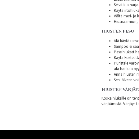
Selvitä ja harj
Käytä irtohiuksi
Vältä meri- ja k
Hiusnaamion, -
HIUSTEN PESU
Älä käytä rasvo
Sampoo ei saa s
Pese hiukset ha
Käytä kosteutt
Puristele varov
älä hankaa py
Anna hiusten mi
Sen jälkeen voi
HIUSTEN VÄRJÄY
Koska hiuksille on teh
värjäämistä. Värjäys te