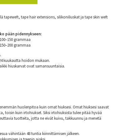
 tapeweft, tape hair extensions, silikoniliuskat ja tape skin weft
ko pään pidennykseen:
n 100–150 grammaa
n 150–200 grammaa
.
 24 kuukautta hoidon mukaan.
aikki hiuskarvat ovat samansuuntaisia.
at enemmän huolenpitoa kuin omat hiuksesi. Omat hiuksesi saavat
a, toisin kuin irtohiukset. Siksi irtohiuksista tulee pitää hyvää
euttavia tuotteita, jotta ne eivät kuivu, takkuunnu ja menetä
esua vähintään 48 tuntia kiinnittämisen jälkeen.
nukkumisen ja treenin ajaksi.