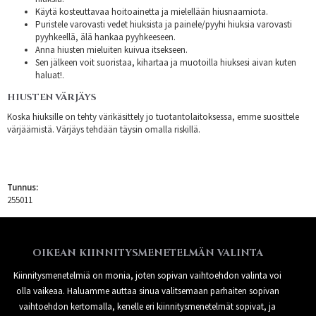
Käytä kosteuttavaa hoitoainetta ja mielellään hiusnaamiota.
Puristele varovasti vedet hiuksista ja painele/pyyhi hiuksia varovasti
pyyhkeellä, älä hankaa pyyhkeeseen.
Anna hiusten mieluiten kuivua itsekseen.
Sen jälkeen voit suoristaa, kihartaa ja muotoilla hiuksesi aivan kuten
haluat!.
HIUSTEN VÄRJÄYS
Koska hiuksille on tehty värikäsittely jo tuotantolaitoksessa, emme suosittele
värjäämistä. Värjäys tehdään täysin omalla riskillä.
Tunnus:
255011
OIKEAN KIINNITYSMENETELMÄN VALINTA
Kiinnitysmenetelmiä on monia, joten sopivan vaihtoehdon valinta voi
olla vaikeaa. Haluamme auttaa sinua valitsemaan parhaiten sopivan
vaihtoehdon kertomalla, kenelle eri kiinnitysmenetelmät sopivat, ja