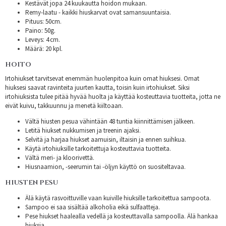
Kestävät jopa 24 kuukautta hoidon mukaan.
Remy-laatu - kaikki hiuskarvat ovat samansuuntaisia.
Pituus: 50cm.
Paino: 50g.
Leveys: 4 cm.
Määrä: 20 kpl.
HOITO
Irtohiukset tarvitsevat enemmän huolenpitoa kuin omat hiuksesi. Omat
hiuksesi saavat ravinteita juurten kautta, toisin kuin irtohiukset. Siksi
irtohiuksista tulee pitää hyvää huolta ja käyttää kosteuttavia tuotteita, jotta ne
eivät kuivu, takkuunnu ja menetä kiiltoaan.
Vältä hiusten pesua vähintään 48 tuntia kiinnittämisen jälkeen.
Letitä hiukset nukkumisen ja treenin ajaksi.
Selvitä ja harjaa hiukset aamuisin, iltaisin ja ennen suihkua.
Käytä irtohiuksille tarkoitettuja kosteuttavia tuotteita.
Vältä meri- ja kloorivettä.
Hiusnaamion, -seerumin tai -öljyn käyttö on suositeltavaa.
HIUSTEN PESU
Älä käytä rasvoittuville vaan kuiville hiuksille tarkoitettua sampoota.
Sampoo ei saa sisältää alkoholia eikä sulfaatteja.
Pese hiukset haalealla vedellä ja kosteuttavalla sampoolla. Älä hankaa
hiuksia.