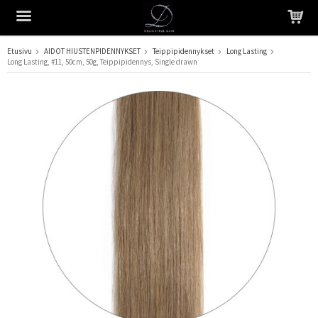
Etusivu
AIDOT HIUSTENPIDENNYKSET
Teippipidennykset
Long Lasting
Long Lasting, #11, 50cm, 50g, Teippipidennys, Single drawn
Tuote on lisätty ostoskoriin