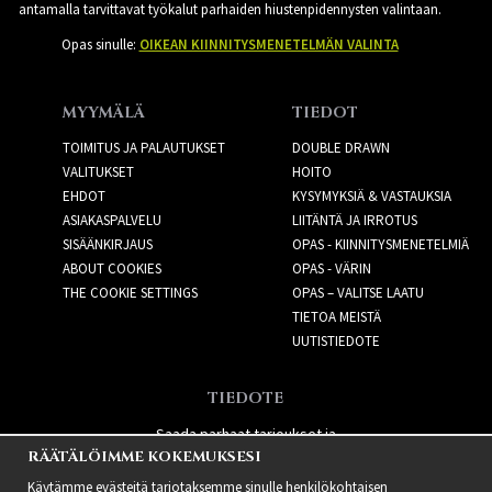
antamalla tarvittavat työkalut parhaiden hiustenpidennysten valintaan.
Opas sinulle:
OIKEAN KIINNITYSMENETELMÄN VALINTA
MYYMÄLÄ
TIEDOT
TOIMITUS JA PALAUTUKSET
DOUBLE DRAWN
VALITUKSET
HOITO
EHDOT
KYSYMYKSIÄ & VASTAUKSIA
ASIAKASPALVELU
LIITÄNTÄ JA IRROTUS
SISÄÄNKIRJAUS
OPAS - KIINNITYSMENETELMIÄ
ABOUT COOKIES
OPAS - VÄRIN
THE COOKIE SETTINGS
OPAS – VALITSE LAATU
TIETOA MEISTÄ
UUTISTIEDOTE
TIEDOTE
Saada parhaat tarjoukset ja
RÄÄTÄLÖIMME KOKEMUKSESI
uusia tuotteita!
Käytämme evästeitä tarjotaksemme sinulle henkilökohtaisen