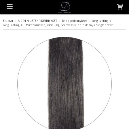
Etusivu
AIDOT HIUSTENPIDENNYKSET
Teippipidennykset
Long Lasting
Long Lasting, #1B Mustanruskea, 70cm, 70g, Seamless Teippipidennys, Single drawn
Tuote on lisätty ostoskoriin