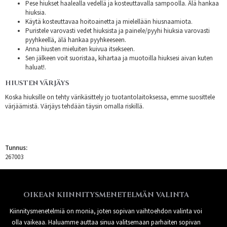
Pese hiukset haalealla vedellä ja kosteuttavalla sampoolla. Älä hankaa
hiuksia.
Käytä kosteuttavaa hoitoainetta ja mielellään hiusnaamiota.
Puristele varovasti vedet hiuksista ja painele/pyyhi hiuksia varovasti
pyyhkeellä, älä hankaa pyyhkeeseen.
Anna hiusten mieluiten kuivua itsekseen.
Sen jälkeen voit suoristaa, kihartaa ja muotoilla hiuksesi aivan kuten
haluat!.
HIUSTEN VÄRJÄYS
Koska hiuksille on tehty värikäsittely jo tuotantolaitoksessa, emme suosittele
värjäämistä. Värjäys tehdään täysin omalla riskillä.
Tunnus:
267003
OIKEAN KIINNITYSMENETELMÄN VALINTA
Kiinnitysmenetelmiä on monia, joten sopivan vaihtoehdon valinta voi
olla vaikeaa. Haluamme auttaa sinua valitsemaan parhaiten sopivan