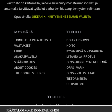
vaihtoehdon kertomalla, kenelle eri kiinnitysmenetelmät sopivat, ja
antamalla tarvittavat työkalut parhaiden hiustenpidennysten valintaan.
Opas sinulle:
OIKEAN KIINNITYSMENETELMÄN VALINTA
MYYMÄLÄ
TIEDOT
TOIMITUS JA PALAUTUKSET
DOUBLE DRAWN
VALITUKSET
HOITO
EHDOT
KYSYMYKSIÄ & VASTAUKSIA
ASIAKASPALVELU
LIITÄNTÄ JA IRROTUS
SISÄÄNKIRJAUS
OPAS - KIINNITYSMENETELMIÄ
ABOUT COOKIES
OPAS - VÄRIN
THE COOKIE SETTINGS
OPAS – VALITSE LAATU
TIETOA MEISTÄ
UUTISTIEDOTE
TIEDOTE
Saada parhaat tarjoukset ja
RÄÄTÄLÖIMME KOKEMUKSESI
uusia tuotteita!