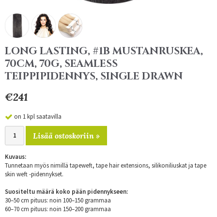
LONG LASTING, #1B MUSTANRUSKEA,
70CM, 70G, SEAMLESS
TEIPPIPIDENNYS, SINGLE DRAWN
€241
on 1 kpl saatavilla
Lisää ostoskoriin »
Kuvaus:
Tunnetaan myös nimillä tapeweft, tape hair extensions, silikoniliuskat ja tape
skin weft -pidennykset.
Suositeltu määrä koko pään pidennykseen:
30–50 cm pituus: noin 100–150 grammaa
60–70 cm pituus: noin 150–200 grammaa