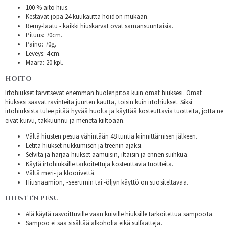
100 % aito hius.
Kestävät jopa 24 kuukautta hoidon mukaan.
Remy-laatu - kaikki hiuskarvat ovat samansuuntaisia.
Pituus: 70cm.
Paino: 70g.
Leveys: 4 cm.
Määrä: 20 kpl.
HOITO
Irtohiukset tarvitsevat enemmän huolenpitoa kuin omat hiuksesi. Omat
hiuksesi saavat ravinteita juurten kautta, toisin kuin irtohiukset. Siksi
irtohiuksista tulee pitää hyvää huolta ja käyttää kosteuttavia tuotteita, jotta ne
eivät kuivu, takkuunnu ja menetä kiiltoaan.
Vältä hiusten pesua vähintään 48 tuntia kiinnittämisen jälkeen.
Letitä hiukset nukkumisen ja treenin ajaksi.
Selvitä ja harjaa hiukset aamuisin, iltaisin ja ennen suihkua.
Käytä irtohiuksille tarkoitettuja kosteuttavia tuotteita.
Vältä meri- ja kloorivettä.
Hiusnaamion, -seerumin tai -öljyn käyttö on suositeltavaa.
HIUSTEN PESU
Älä käytä rasvoittuville vaan kuiville hiuksille tarkoitettua sampoota.
Sampoo ei saa sisältää alkoholia eikä sulfaatteja.