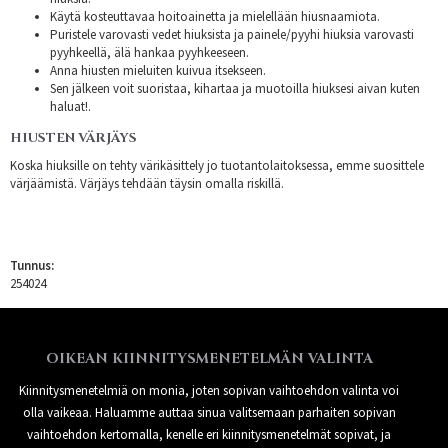
Käytä kosteuttavaa hoitoainetta ja mielellään hiusnaamiota.
Puristele varovasti vedet hiuksista ja painele/pyyhi hiuksia varovasti
pyyhkeellä, älä hankaa pyyhkeeseen.
Anna hiusten mieluiten kuivua itsekseen.
Sen jälkeen voit suoristaa, kihartaa ja muotoilla hiuksesi aivan kuten
haluat!.
HIUSTEN VÄRJÄYS
Koska hiuksille on tehty värikäsittely jo tuotantolaitoksessa, emme suosittele
värjäämistä. Värjäys tehdään täysin omalla riskillä.
Tunnus:
254024
OIKEAN KIINNITYSMENETELMÄN VALINTA
Kiinnitysmenetelmiä on monia, joten sopivan vaihtoehdon valinta voi
olla vaikeaa. Haluamme auttaa sinua valitsemaan parhaiten sopivan
vaihtoehdon kertomalla, kenelle eri kiinnitysmenetelmät sopivat, ja