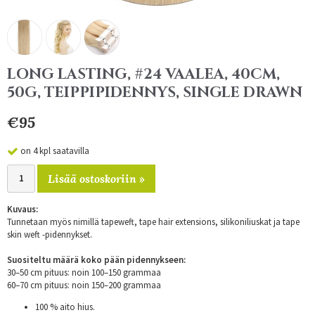
LONG LASTING, #24 VAALEA, 40CM,
50G, TEIPPIPIDENNYS, SINGLE DRAWN
€95
on 4 kpl saatavilla
Lisää ostoskoriin »
Kuvaus:
Tunnetaan myös nimillä tapeweft, tape hair extensions, silikoniliuskat ja tape
skin weft -pidennykset.
Suositeltu määrä koko pään pidennykseen:
30–50 cm pituus: noin 100–150 grammaa
60–70 cm pituus: noin 150–200 grammaa
100 % aito hius.