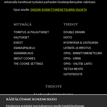
antamalla tarvittavat työkalut parhaiden hiustenpidennysten valintaan.
Opas sinulle:
OIKEAN KIINNITYSMENETELMÄN VALINTA
MYYMÄLÄ
TIEDOT
TOIMITUS JA PALAUTUKSET
DOUBLE DRAWN
VALITUKSET
HOITO
EHDOT
KYSYMYKSIÄ & VASTAUKSIA
ASIAKASPALVELU
LIITÄNTÄ JA IRROTUS
SISÄÄNKIRJAUS
OPAS - KIINNITYSMENETELMIÄ
ABOUT COOKIES
OPAS - VÄRIN
THE COOKIE SETTINGS
OPAS – VALITSE LAATU
TIETOA MEISTÄ
UUTISTIEDOTE
TIEDOTE
Saada parhaat tarjoukset ja
RÄÄTÄLÖIMME KOKEMUKSESI
uusia tuotteita!
Käytämme evästeitä tarjotaksemme sinulle henkilökohtaisen