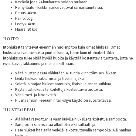
Kestävät jopa 24 kuukautta hoidon mukaan.
Remy-laatu - kaikki hiuskarvat ovat samansuuntaisia.
Pituus: 40cm.
Paino: 50g.
Leveys: 4 cm.
Määrä: 20 kpl.
HOITO
Irtohiukset tarvitsevat enemmän huolenpitoa kuin omat hiuksesi. Omat
hiuksesi saavat ravinteita juurten kautta, toisin kuin irtohiukset. Siksi
irtohiuksista tulee pitää hyvää huolta ja käyttää kosteuttavia tuotteita, jotta ne
eivät kuivu, takkuunnu ja menetä kiiltoaan.
Vältä hiusten pesua vähintään 48 tuntia kiinnittämisen jälkeen.
Letitä hiukset nukkumisen ja treenin ajaksi.
Selvitä ja harjaa hiukset aamuisin, iltaisin ja ennen suihkua.
Käytä irtohiuksille tarkoitettuja kosteuttavia tuotteita.
Vältä meri- ja kloorivettä.
Hiusnaamion, -seerumin tai -öljyn käyttö on suositeltavaa.
HIUSTEN PESU
Älä käytä rasvoittuville vaan kuiville hiuksille tarkoitettua sampoota.
Sampoo ei saa sisältää alkoholia eikä sulfaatteja.
Pese hiukset haalealla vedellä ja kosteuttavalla sampoolla. Älä hankaa
hiuksia.