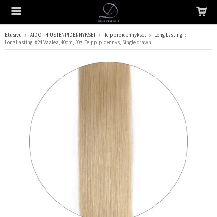
Etusivu
AIDOT HIUSTENPIDENNYKSET
Teippipidennykset
Long Lasting
Long Lasting, #24 Vaalea, 40cm, 50g, Teippipidennys, Single drawn
Tuote on lisätty ostoskoriin