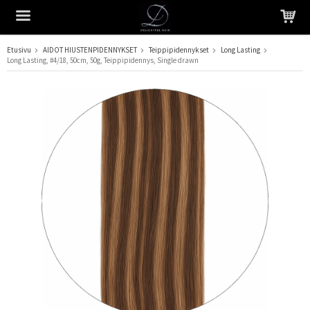
Etusivu
AIDOT HIUSTENPIDENNYKSET
Teippipidennykset
Long Lasting
Long Lasting, #4/18, 50cm, 50g, Teippipidennys, Single drawn
Tuote on lisätty ostoskoriin