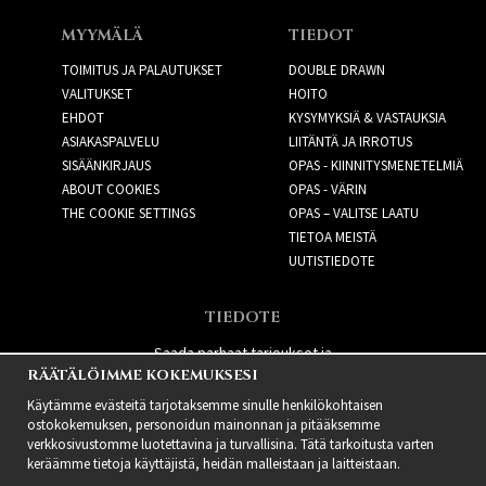
MYYMÄLÄ
TIEDOT
TOIMITUS JA PALAUTUKSET
DOUBLE DRAWN
VALITUKSET
HOITO
EHDOT
KYSYMYKSIÄ & VASTAUKSIA
ASIAKASPALVELU
LIITÄNTÄ JA IRROTUS
SISÄÄNKIRJAUS
OPAS - KIINNITYSMENETELMIÄ
ABOUT COOKIES
OPAS - VÄRIN
THE COOKIE SETTINGS
OPAS – VALITSE LAATU
TIETOA MEISTÄ
UUTISTIEDOTE
TIEDOTE
Saada parhaat tarjoukset ja
RÄÄTÄLÖIMME KOKEMUKSESI
uusia tuotteita!
Käytämme evästeitä tarjotaksemme sinulle henkilökohtaisen
ostokokemuksen, personoidun mainonnan ja pitääksemme
verkkosivustomme luotettavina ja turvallisina. Tätä tarkoitusta varten
keräämme tietoja käyttäjistä, heidän malleistaan ​​ja laitteistaan.