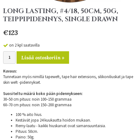
LONG LASTING, #4/18, 50CM, 50G,
TEIPPIPIDENNYS, SINGLE DRAWN
€123
on 2 kpl saatavilla
Lisää ostoskoriin »
Kuvaus:
Tunnetaan myös nimillä tapeweft, tape hair extensions, silikoniliuskat ja tape
skin weft -pidennykset.
Suositeltu määrä koko pään pidennykseen:
30–50 cm pituus: noin 100–150 grammaa
60–70 cm pituus: noin 150–200 grammaa
100 % aito hius.
Kestävät jopa 24 kuukautta hoidon mukaan.
Remy-laatu - kaikki hiuskarvat ovat samansuuntaisia.
Pituus: 50cm.
Paino: 50g.