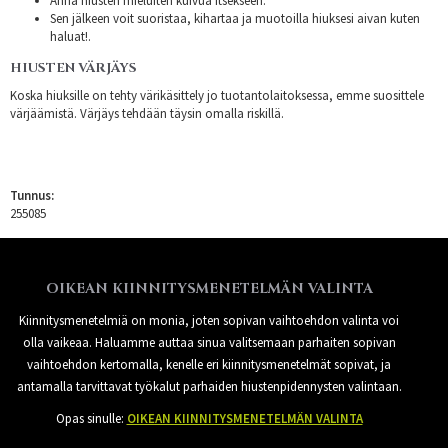
Anna hiusten mieluiten kuivua itsekseen.
Sen jälkeen voit suoristaa, kihartaa ja muotoilla hiuksesi aivan kuten
haluat!.
HIUSTEN VÄRJÄYS
Koska hiuksille on tehty värikäsittely jo tuotantolaitoksessa, emme suosittele
värjäämistä. Värjäys tehdään täysin omalla riskillä.
Tunnus:
255085
OIKEAN KIINNITYSMENETELMÄN VALINTA
Kiinnitysmenetelmiä on monia, joten sopivan vaihtoehdon valinta voi
olla vaikeaa. Haluamme auttaa sinua valitsemaan parhaiten sopivan
vaihtoehdon kertomalla, kenelle eri kiinnitysmenetelmät sopivat, ja
antamalla tarvittavat työkalut parhaiden hiustenpidennysten valintaan.
Opas sinulle:
OIKEAN KIINNITYSMENETELMÄN VALINTA