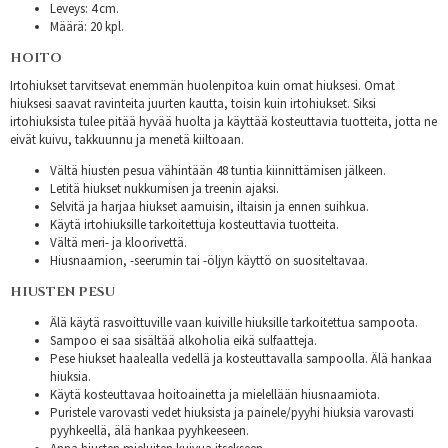
Leveys: 4 cm.
Määrä: 20 kpl.
HOITO
Irtohiukset tarvitsevat enemmän huolenpitoa kuin omat hiuksesi. Omat
hiuksesi saavat ravinteita juurten kautta, toisin kuin irtohiukset. Siksi
irtohiuksista tulee pitää hyvää huolta ja käyttää kosteuttavia tuotteita, jotta ne
eivät kuivu, takkuunnu ja menetä kiiltoaan.
Vältä hiusten pesua vähintään 48 tuntia kiinnittämisen jälkeen.
Letitä hiukset nukkumisen ja treenin ajaksi.
Selvitä ja harjaa hiukset aamuisin, iltaisin ja ennen suihkua.
Käytä irtohiuksille tarkoitettuja kosteuttavia tuotteita.
Vältä meri- ja kloorivettä.
Hiusnaamion, -seerumin tai -öljyn käyttö on suositeltavaa.
HIUSTEN PESU
Älä käytä rasvoittuville vaan kuiville hiuksille tarkoitettua sampoota.
Sampoo ei saa sisältää alkoholia eikä sulfaatteja.
Pese hiukset haalealla vedellä ja kosteuttavalla sampoolla. Älä hankaa
hiuksia.
Käytä kosteuttavaa hoitoainetta ja mielellään hiusnaamiota.
Puristele varovasti vedet hiuksista ja painele/pyyhi hiuksia varovasti
pyyhkeellä, älä hankaa pyyhkeeseen.