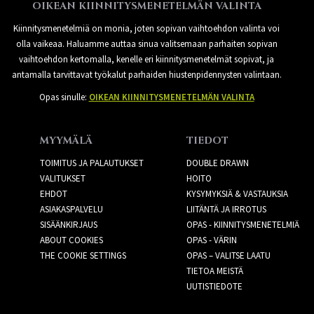
OIKEAN KIINNITYSMENETELMÄN VALINTA
Kiinnitysmenetelmiä on monia, joten sopivan vaihtoehdon valinta voi
olla vaikeaa. Haluamme auttaa sinua valitsemaan parhaiten sopivan
vaihtoehdon kertomalla, kenelle eri kiinnitysmenetelmät sopivat, ja
antamalla tarvittavat työkalut parhaiden hiustenpidennysten valintaan.
Opas sinulle:
OIKEAN KIINNITYSMENETELMÄN VALINTA
MYYMÄLÄ
TIEDOT
TOIMITUS JA PALAUTUKSET
DOUBLE DRAWN
VALITUKSET
HOITO
EHDOT
KYSYMYKSIÄ & VASTAUKSIA
ASIAKASPALVELU
LIITÄNTÄ JA IRROTUS
SISÄÄNKIRJAUS
OPAS - KIINNITYSMENETELMIÄ
ABOUT COOKIES
OPAS - VÄRIN
THE COOKIE SETTINGS
OPAS – VALITSE LAATU
TIETOA MEISTÄ
UUTISTIEDOTE