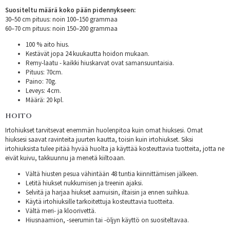
Suositeltu määrä koko pään pidennykseen:
30–50 cm pituus: noin 100–150 grammaa
60–70 cm pituus: noin 150–200 grammaa
100 % aito hius.
Kestävät jopa 24 kuukautta hoidon mukaan.
Remy-laatu - kaikki hiuskarvat ovat samansuuntaisia.
Pituus: 70cm.
Paino: 70g.
Leveys: 4 cm.
Määrä: 20 kpl.
HOITO
Irtohiukset tarvitsevat enemmän huolenpitoa kuin omat hiuksesi. Omat
hiuksesi saavat ravinteita juurten kautta, toisin kuin irtohiukset. Siksi
irtohiuksista tulee pitää hyvää huolta ja käyttää kosteuttavia tuotteita, jotta ne
eivät kuivu, takkuunnu ja menetä kiiltoaan.
Vältä hiusten pesua vähintään 48 tuntia kiinnittämisen jälkeen.
Letitä hiukset nukkumisen ja treenin ajaksi.
Selvitä ja harjaa hiukset aamuisin, iltaisin ja ennen suihkua.
Käytä irtohiuksille tarkoitettuja kosteuttavia tuotteita.
Vältä meri- ja kloorivettä.
Hiusnaamion, -seerumin tai -öljyn käyttö on suositeltavaa.