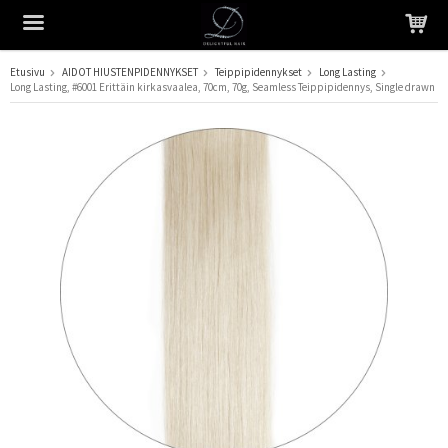
Etusivu
AIDOT HIUSTENPIDENNYKSET
Teippipidennykset
Long Lasting
Long Lasting, #6001 Erittäin kirkasvaalea, 70cm, 70g, Seamless Teippipidennys, Single drawn
Tuote on lisätty ostoskoriin