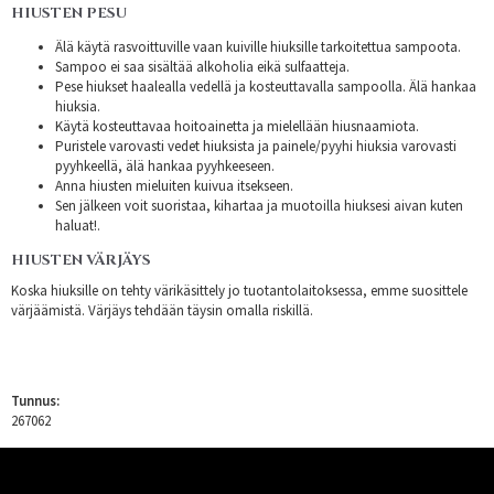
HIUSTEN PESU
Älä käytä rasvoittuville vaan kuiville hiuksille tarkoitettua sampoota.
Sampoo ei saa sisältää alkoholia eikä sulfaatteja.
Pese hiukset haalealla vedellä ja kosteuttavalla sampoolla. Älä hankaa
hiuksia.
Käytä kosteuttavaa hoitoainetta ja mielellään hiusnaamiota.
Puristele varovasti vedet hiuksista ja painele/pyyhi hiuksia varovasti
pyyhkeellä, älä hankaa pyyhkeeseen.
Anna hiusten mieluiten kuivua itsekseen.
Sen jälkeen voit suoristaa, kihartaa ja muotoilla hiuksesi aivan kuten
haluat!.
HIUSTEN VÄRJÄYS
Koska hiuksille on tehty värikäsittely jo tuotantolaitoksessa, emme suosittele
värjäämistä. Värjäys tehdään täysin omalla riskillä.
Tunnus:
267062