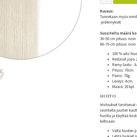
Kuvaus:
Tunnetaan myös nimillä
-pidennykset.
Suositeltu määrä ko
30–50 cm pituus: noi
60–70 cm pituus: noi
100 % aito hius
Kestävät jopa
Remy-laatu - k
Pituus: 70cm.
Paino: 70g.
Leveys: 4 cm.
Määrä: 20 kpl.
HOITO
Irtohiukset tarvitsev
ravinteita juurten kautt
huolta ja käyttää kost
kiiltoaan.
Vältä hiusten p
Letitä hiukset 