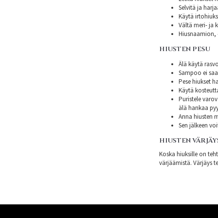
Selvitä ja harj
Käytä irtohiuksi
Vältä meri- ja k
Hiusnaamion, -
HIUSTEN PESU
Älä käytä rasvo
Sampoo ei saa s
Pese hiukset ha
Käytä kosteutt
Puristele varov
älä hankaa py
Anna hiusten mi
Sen jälkeen voi
HIUSTEN VÄRJÄY
Koska hiuksille on teh
värjäämistä. Värjäys te