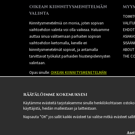
OIKEAN KIINNITYSMENETELMÄN
MYY
VALINTA
TOIMIT
Kiinnitysmenetelmiä on monia, joten sopivan
VALITU
vaihtoehdon valinta voi olla vaikeaa. Haluamme
EHDOT
auttaa sinua valitsemaan parhaiten sopivan
ASIAKA
vaihtoehdon kertomalla, kenelle eri
SISÄÄN
kiinnitysmenetelmät sopivat, ja antamalla
ABOUT
tarvittavat työkalut parhaiden hiustenpidennysten
THE CO
valintaan.
Opas sinulle:
OIKEAN KIINNITYSMENETELMÄN
VALINTA
RÄÄTÄLÖIMME KOKEMUKSESI
Käytämme evästeitä tarjotaksemme sinulle henkilökohtaisen ostoko
käyttäjistä, heidän malleistaan ​​ja laitteistaan.
Napsauta "OK" jos sallit kaikki evästeet tai valitse mitkä evästeet sal
Aset