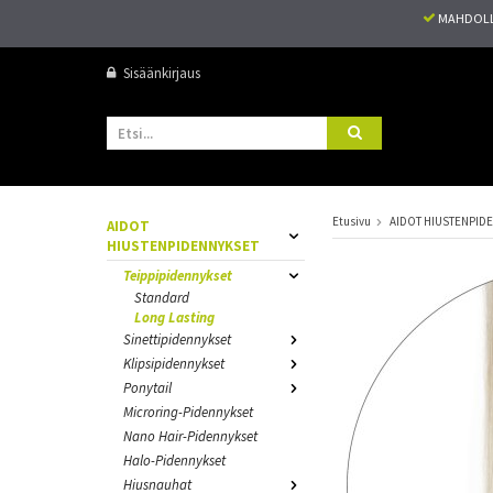
MAHDOLL
Sisäänkirjaus
Etusivu
AIDOT HIUSTENPID
AIDOT
HIUSTENPIDENNYKSET
Teippipidennykset
Standard
Long Lasting
Sinettipidennykset
Klipsipidennykset
Ponytail
Microring-Pidennykset
Nano Hair-Pidennykset
Halo-Pidennykset
Hiusnauhat