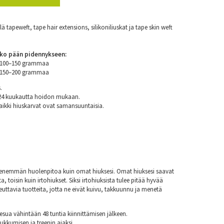
 tapeweft, tape hair extensions, silikoniliuskat ja tape skin weft
ko pään pidennykseen:
n 100–150 grammaa
n 150–200 grammaa
.
 24 kuukautta hoidon mukaan.
aikki hiuskarvat ovat samansuuntaisia.
at enemmän huolenpitoa kuin omat hiuksesi. Omat hiuksesi saavat
a, toisin kuin irtohiukset. Siksi irtohiuksista tulee pitää hyvää
euttavia tuotteita, jotta ne eivät kuivu, takkuunnu ja menetä
esua vähintään 48 tuntia kiinnittämisen jälkeen.
nukkumisen ja treenin ajaksi.