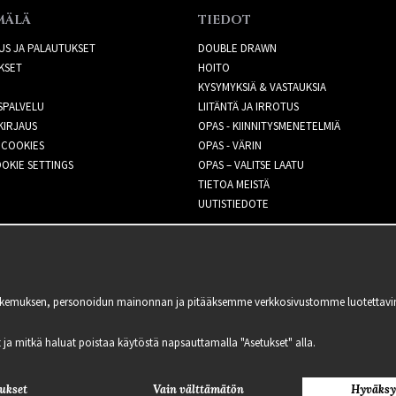
MÄLÄ
TIEDOT
US JA PALAUTUKSET
DOUBLE DRAWN
KSET
HOITO
KYSYMYKSIÄ & VASTAUKSIA
SPALVELU
LIITÄNTÄ JA IRROTUS
KIRJAUS
OPAS - KIINNITYSMENETELMIÄ
 COOKIES
OPAS - VÄRIN
OKIE SETTINGS
OPAS – VALITSE LAATU
TIETOA MEISTÄ
UUTISTIEDOTE
kemuksen, personoidun mainonnan ja pitääksemme verkkosivustomme luotettavina ja
lit ja mitkä haluat poistaa käytöstä napsauttamalla "Asetukset" alla.
ukset
Vain välttämätön
Hyväksy
2021 Delightful Hair