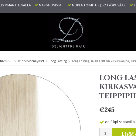
ISIMMAN HALVALLA
MAKSA OSISSA
NOPEA TOIMITUS (1-2 TYÖPÄIVÄÄ)
L
ENNYKSET
Teippipidennykset
Long Lasting
Long Lasting, #6001 Erittäin kirkasvaalea, 70
LONG LAS
KIRKASVA
TEIPPIP
€245
on 8 kpl saatavilla
Lisää 