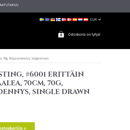
AATUTAKUU
Ostoskorisi on tyhjä!
0
cm, 70g, Teippipidennys, Single drawn
TING, #6001 ERITTÄIN
ALEA, 70CM, 70G,
IDENNYS, SINGLE DRAWN
ostoskoriin »