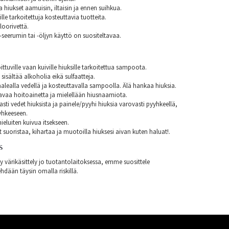
aa hiukset aamuisin, iltaisin ja ennen suihkua.
lle tarkoitettuja kosteuttavia tuotteita.
loorivettä.
seerumin tai -öljyn käyttö on suositeltavaa.
ittuville vaan kuiville hiuksille tarkoitettua sampoota.
isältää alkoholia eikä sulfaatteja.
alealla vedellä ja kosteuttavalla sampoolla. Älä hankaa hiuksia.
avaa hoitoainetta ja mielellään hiusnaamiota.
asti vedet hiuksista ja painele/pyyhi hiuksia varovasti pyyhkeellä,
yhkeeseen.
eluiten kuivua itsekseen.
t suoristaa, kihartaa ja muotoilla hiuksesi aivan kuten haluat!.
S
ty värikäsittely jo tuotantolaitoksessa, emme suosittele
hdään täysin omalla riskillä.