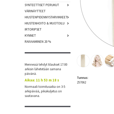
SYNTEETTISET PERUKUT
VÄRINÄYTTEET
HIUSTENPIDENNYSTARVIKKEET
HIUSTENHOITO & MUOTOILU
IRTORIPSET
KYNNET
RAIVAAMINEN 20 %
Mennessä tehdyt tilaukset 17:00
arkisin lähetetään samana
päivänä.
Tunnus:
Aikaa:
11 h 53 m 18 s
257062
Normaali toimitusaika on 3-5
arkipäivää, pikakuljetus on
saatavana.