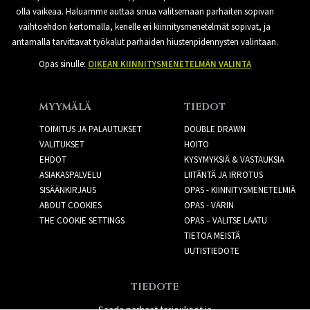
olla vaikeaa. Haluamme auttaa sinua valitsemaan parhaiten sopivan
vaihtoehdon kertomalla, kenelle eri kiinnitysmenetelmät sopivat, ja
antamalla tarvittavat työkalut parhaiden hiustenpidennysten valintaan.
Opas sinulle:
OIKEAN KIINNITYSMENETELMÄN VALINTA
MYYMÄLÄ
TIEDOT
TOIMITUS JA PALAUTUKSET
DOUBLE DRAWN
VALITUKSET
HOITO
EHDOT
KYSYMYKSIÄ & VASTAUKSIA
ASIAKASPALVELU
LIITÄNTÄ JA IRROTUS
SISÄÄNKIRJAUS
OPAS - KIINNITYSMENETELMIÄ
ABOUT COOKIES
OPAS - VÄRIN
THE COOKIE SETTINGS
OPAS – VALITSE LAATU
TIETOA MEISTÄ
UUTISTIEDOTE
TIEDOTE
Saada parhaat tarjoukset ja