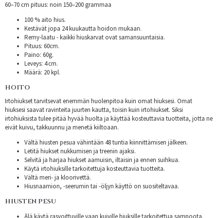
60–70 cm pituus: noin 150–200 grammaa
100 % aito hius.
Kestävät jopa 24 kuukautta hoidon mukaan.
Remy-laatu - kaikki hiuskarvat ovat samansuuntaisia.
Pituus: 60cm.
Paino: 60g.
Leveys: 4 cm.
Määrä: 20 kpl.
HOITO
Irtohiukset tarvitsevat enemmän huolenpitoa kuin omat hiuksesi. Omat
hiuksesi saavat ravinteita juurten kautta, toisin kuin irtohiukset. Siksi
irtohiuksista tulee pitää hyvää huolta ja käyttää kosteuttavia tuotteita, jotta ne
eivät kuivu, takkuunnu ja menetä kiiltoaan.
Vältä hiusten pesua vähintään 48 tuntia kiinnittämisen jälkeen.
Letitä hiukset nukkumisen ja treenin ajaksi.
Selvitä ja harjaa hiukset aamuisin, iltaisin ja ennen suihkua.
Käytä irtohiuksille tarkoitettuja kosteuttavia tuotteita.
Vältä meri- ja kloorivettä.
Hiusnaamion, -seerumin tai -öljyn käyttö on suositeltavaa.
HIUSTEN PESU
Älä käytä rasvoittuville vaan kuiville hiuksille tarkoitettua sampoota.