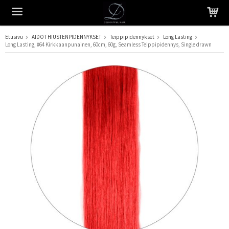
Etusivu
AIDOT HIUSTENPIDENNYKSET
Teippipidennykset
Long Lasting
Long Lasting, #64 Kirkkaanpunainen, 60cm, 60g, Seamless Teippipidennys, Single drawn
Tuote on lisätty ostoskoriin