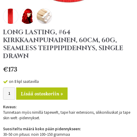
LONG LASTING, #64
KIRKKAANPUNAINEN, 60CM, 60G,
SEAMLESS TEIPPIPIDENNYS, SINGLE
DRAWN
€173
on 8 kpl saatavilla
Lisää ostoskoriin »
Kuvaus:
Tunnetaan myös nimillä tapeweft, tape hair extensions, silikoniliuskat ja tape
skin weft -pidennykset.
Suositeltu määrä koko pään pidennykseen:
30–50 cm pituus: noin 100–150 grammaa