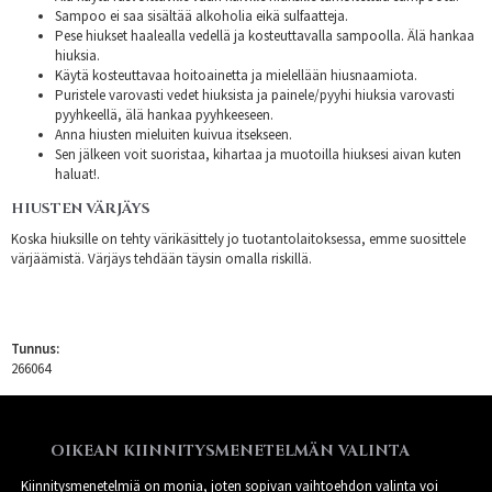
Sampoo ei saa sisältää alkoholia eikä sulfaatteja.
Pese hiukset haalealla vedellä ja kosteuttavalla sampoolla. Älä hankaa
hiuksia.
Käytä kosteuttavaa hoitoainetta ja mielellään hiusnaamiota.
Puristele varovasti vedet hiuksista ja painele/pyyhi hiuksia varovasti
pyyhkeellä, älä hankaa pyyhkeeseen.
Anna hiusten mieluiten kuivua itsekseen.
Sen jälkeen voit suoristaa, kihartaa ja muotoilla hiuksesi aivan kuten
haluat!.
HIUSTEN VÄRJÄYS
Koska hiuksille on tehty värikäsittely jo tuotantolaitoksessa, emme suosittele
värjäämistä. Värjäys tehdään täysin omalla riskillä.
Tunnus:
266064
OIKEAN KIINNITYSMENETELMÄN VALINTA
Kiinnitysmenetelmiä on monia, joten sopivan vaihtoehdon valinta voi