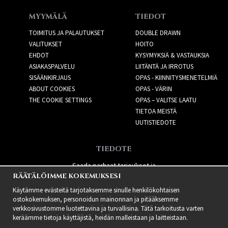
MYYMÄLÄ
TIEDOT
TOIMITUS JA PALAUTUKSET
DOUBLE DRAWN
VALITUKSET
HOITO
EHDOT
KYSYMYKSIÄ & VASTAUKSIA
ASIAKASPALVELU
LIITÄNTÄ JA IRROTUS
SISÄÄNKIRJAUS
OPAS - KIINNITYSMENETELMIÄ
ABOUT COOKIES
OPAS - VÄRIN
THE COOKIE SETTINGS
OPAS – VALITSE LAATU
TIETOA MEISTÄ
UUTISTIEDOTE
TIEDOTE
Saada parhaat tarjoukset ja
RÄÄTÄLÖIMME KOKEMUKSESI
uusia tuotteita!
Käytämme evästeitä tarjotaksemme sinulle henkilökohtaisen
ostokokemuksen, personoidun mainonnan ja pitääksemme
verkkosivustomme luotettavina ja turvallisina. Tätä tarkoitusta varten
keräämme tietoja käyttäjistä, heidän malleistaan ​​ja laitteistaan.