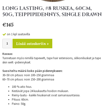
LONG LASTING, #8 RUSKEA, 60CM,
50G, TEIPPIPIDENNYS, SINGLE DRAWN
€145
on 1 kpl saatavilla
Lisää ostoskoriin »
Kuvaus:
Tunnetaan myös nimillä tapeweft, tape hair extensions, silikoniliuskat ja tape
skin weft -pidennykset.
Suositeltu määrä koko pään pidennykseen:
30–50 cm pituus: noin 100–150 grammaa
60–70 cm pituus: noin 150–200 grammaa
100 % aito hius.
Kestävät jopa 24 kuukautta hoidon mukaan.
Remy-laatu - kaikki hiuskarvat ovat samansuuntaisia.
Pituus: 60cm.
Paino: 50g.