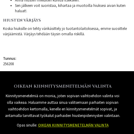
Anna hiusten mieluiten kuivua itsekseen.
Sen jälkeen voit suoristaa, kihartaa ja muotoilla hiuksesi aivan kuten
haluat!.
HIUSTEN VÄRJÄYS
Koska hiuksille on tehty värikäsittely jo tuotantolaitoksessa, emme suosittele
värjäämistä. Värjäys tehdään täysin omalla riskillä.
Tunnus:
256208
OIKEAN KIINNITYSMENETELMÄN VALINTA
Kiinnitysmenetelmiä on monia, joten sopivan vaihtoehdon valinta voi
olla vaikeaa. Haluamme auttaa sinua valitsemaan parhaiten sopivan
vaihtoehdon kertomalla, kenelle eri kiinnitysmenetelmät sopivat, ja
antamalla tarvittavat työkalut parhaiden hiustenpidennysten valintaan.
Opas sinulle:
OIKEAN KIINNITYSMENETELMÄN VALINTA