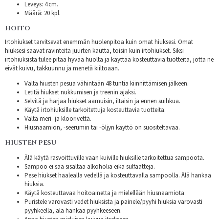
Leveys: 4 cm.
Määrä: 20 kpl.
HOITO
Irtohiukset tarvitsevat enemmän huolenpitoa kuin omat hiuksesi. Omat
hiuksesi saavat ravinteita juurten kautta, toisin kuin irtohiukset. Siksi
irtohiuksista tulee pitää hyvää huolta ja käyttää kosteuttavia tuotteita, jotta ne
eivät kuivu, takkuunnu ja menetä kiiltoaan.
Vältä hiusten pesua vähintään 48 tuntia kiinnittämisen jälkeen.
Letitä hiukset nukkumisen ja treenin ajaksi.
Selvitä ja harjaa hiukset aamuisin, iltaisin ja ennen suihkua.
Käytä irtohiuksille tarkoitettuja kosteuttavia tuotteita.
Vältä meri- ja kloorivettä.
Hiusnaamion, -seerumin tai -öljyn käyttö on suositeltavaa.
HIUSTEN PESU
Älä käytä rasvoittuville vaan kuiville hiuksille tarkoitettua sampoota.
Sampoo ei saa sisältää alkoholia eikä sulfaatteja.
Pese hiukset haalealla vedellä ja kosteuttavalla sampoolla. Älä hankaa
hiuksia.
Käytä kosteuttavaa hoitoainetta ja mielellään hiusnaamiota.
Puristele varovasti vedet hiuksista ja painele/pyyhi hiuksia varovasti
pyyhkeellä, älä hankaa pyyhkeeseen.