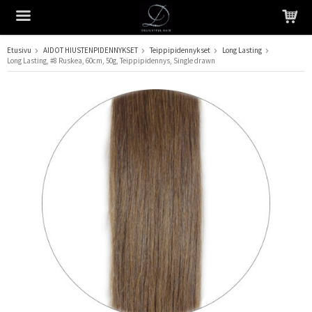
Etusivu
AIDOT HIUSTENPIDENNYKSET
Teippipidennykset
Long Lasting
Long Lasting, #8 Ruskea, 60cm, 50g, Teippipidennys, Single drawn
Tuote on lisätty ostoskoriin