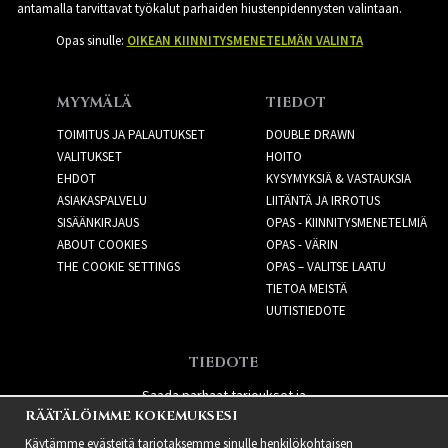
antamalla tarvittavat työkalut parhaiden hiustenpidennysten valintaan.
Opas sinulle:
OIKEAN KIINNITYSMENETELMÄN VALINTA
MYYMÄLÄ
TIEDOT
TOIMITUS JA PALAUTUKSET
DOUBLE DRAWN
VALITUKSET
HOITO
EHDOT
KYSYMYKSIÄ & VASTAUKSIA
ASIAKASPALVELU
LIITÄNTÄ JA IRROTUS
SISÄÄNKIRJAUS
OPAS - KIINNITYSMENETELMIÄ
ABOUT COOKIES
OPAS - VÄRIN
THE COOKIE SETTINGS
OPAS – VALITSE LAATU
TIETOA MEISTÄ
UUTISTIEDOTE
TIEDOTE
Saada parhaat tarjoukset ja
RÄÄTÄLÖIMME KOKEMUKSESI
uusia tuotteita!
Käytämme evästeitä tarjotaksemme sinulle henkilökohtaisen