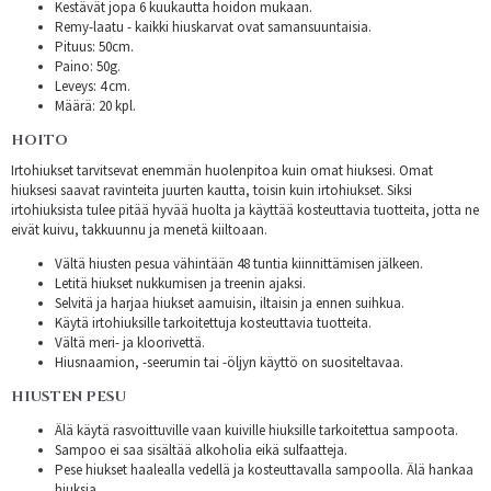
Kestävät jopa 6 kuukautta hoidon mukaan.
Remy-laatu - kaikki hiuskarvat ovat samansuuntaisia.
Pituus: 50cm.
Paino: 50g.
Leveys: 4 cm.
Määrä: 20 kpl.
HOITO
Irtohiukset tarvitsevat enemmän huolenpitoa kuin omat hiuksesi. Omat
hiuksesi saavat ravinteita juurten kautta, toisin kuin irtohiukset. Siksi
irtohiuksista tulee pitää hyvää huolta ja käyttää kosteuttavia tuotteita, jotta ne
eivät kuivu, takkuunnu ja menetä kiiltoaan.
Vältä hiusten pesua vähintään 48 tuntia kiinnittämisen jälkeen.
Letitä hiukset nukkumisen ja treenin ajaksi.
Selvitä ja harjaa hiukset aamuisin, iltaisin ja ennen suihkua.
Käytä irtohiuksille tarkoitettuja kosteuttavia tuotteita.
Vältä meri- ja kloorivettä.
Hiusnaamion, -seerumin tai -öljyn käyttö on suositeltavaa.
HIUSTEN PESU
Älä käytä rasvoittuville vaan kuiville hiuksille tarkoitettua sampoota.
Sampoo ei saa sisältää alkoholia eikä sulfaatteja.
Pese hiukset haalealla vedellä ja kosteuttavalla sampoolla. Älä hankaa
hiuksia.