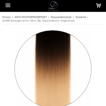
Etusivu
AIDOT HIUSTENPIDENNYKSET
Teippipidennykset
Standard
#1/6001 Balayage-väritys, 50cm, 50g , Teippipidennys, Single drawn
Tuote on lisätty ostoskoriin