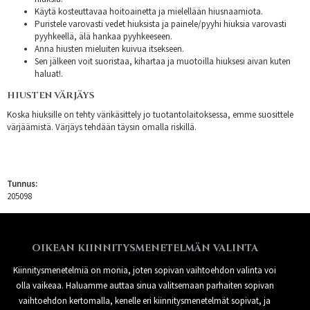
Käytä kosteuttavaa hoitoainetta ja mielellään hiusnaamiota.
Puristele varovasti vedet hiuksista ja painele/pyyhi hiuksia varovasti
pyyhkeellä, älä hankaa pyyhkeeseen.
Anna hiusten mieluiten kuivua itsekseen.
Sen jälkeen voit suoristaa, kihartaa ja muotoilla hiuksesi aivan kuten
haluat!.
HIUSTEN VÄRJÄYS
Koska hiuksille on tehty värikäsittely jo tuotantolaitoksessa, emme suosittele
värjäämistä. Värjäys tehdään täysin omalla riskillä.
Tunnus:
205098
OIKEAN KIINNITYSMENETELMÄN VALINTA
Kiinnitysmenetelmiä on monia, joten sopivan vaihtoehdon valinta voi
olla vaikeaa. Haluamme auttaa sinua valitsemaan parhaiten sopivan
vaihtoehdon kertomalla, kenelle eri kiinnitysmenetelmät sopivat, ja