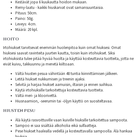
Kestävät jopa 6 kuukautta hoidon mukaan.
Remy-laatu - kaikki hiuskarvat ovat samansuuntaisia.
Pituus: 50cm.
Paino: 50g.
Leveys: 4 cm.
Määrä: 20 kpl.
HOITO
Irtohiukset tarvitsevat enemmän huolenpitoa kuin omat hiuksesi. Omat
hiuksesi saavat ravinteita juurten kautta, toisin kuin irtohiukset. Siksi
irtohiuksista tulee pitää hyvää huolta ja käyttää kosteuttavia tuotteita, jotta ne
eivät kuivu, takkuunnu ja menetä kiiltoaan.
Vältä hiusten pesua vähintään 48 tuntia kiinnittämisen jälkeen.
Letitä hiukset nukkumisen ja treenin ajaksi.
Selvitä ja harjaa hiukset aamuisin, iltaisin ja ennen suihkua.
Käytä irtohiuksille tarkoitettuja kosteuttavia tuotteita.
Vältä meri- ja kloorivettä.
Hiusnaamion, -seerumin tai -öljyn käyttö on suositeltavaa.
HIUSTEN PESU
Älä käytä rasvoittuville vaan kuiville hiuksille tarkoitettua sampoota.
Sampoo ei saa sisältää alkoholia eikä sulfaatteja.
Pese hiukset haalealla vedellä ja kosteuttavalla sampoolla. Älä hankaa
hiuksia.