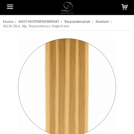
Etusivu
AIDOT HIUSTENPIDENNYKSET
Teippipidennykset
Standard
#10/24, 50cm, 50g , Teippipidennys, Single drawn
Tuote on lisätty ostoskoriin