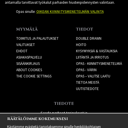
antamalla tarvittavat työkalut parhaiden hiustenpidennysten valintaan.
Opas sinulle:
OIKEAN KIINNITYSMENETELMÄN VALINTA
MYYMÄLÄ
TIEDOT
TOIMITUS JA PALAUTUKSET
DOUBLE DRAWN
VALITUKSET
HOITO
EHDOT
KYSYMYKSIÄ & VASTAUKSIA
ASIAKASPALVELU
LIITÄNTÄ JA IRROTUS
SISÄÄNKIRJAUS
OPAS - KIINNITYSMENETELMIÄ
ABOUT COOKIES
OPAS - VÄRIN
THE COOKIE SETTINGS
OPAS – VALITSE LAATU
TIETOA MEISTÄ
UUTISTIEDOTE
TIEDOTE
Saada parhaat tarjoukset ja
RÄÄTÄLÖIMME KOKEMUKSESI
uusia tuotteita!
Käytämme evästeitä tarjotaksemme sinulle henkilökohtaisen