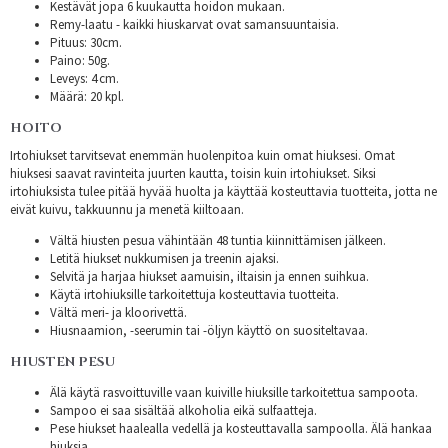
Kestävät jopa 6 kuukautta hoidon mukaan.
Remy-laatu - kaikki hiuskarvat ovat samansuuntaisia.
Pituus: 30cm.
Paino: 50g.
Leveys: 4 cm.
Määrä: 20 kpl.
HOITO
Irtohiukset tarvitsevat enemmän huolenpitoa kuin omat hiuksesi. Omat
hiuksesi saavat ravinteita juurten kautta, toisin kuin irtohiukset. Siksi
irtohiuksista tulee pitää hyvää huolta ja käyttää kosteuttavia tuotteita, jotta ne
eivät kuivu, takkuunnu ja menetä kiiltoaan.
Vältä hiusten pesua vähintään 48 tuntia kiinnittämisen jälkeen.
Letitä hiukset nukkumisen ja treenin ajaksi.
Selvitä ja harjaa hiukset aamuisin, iltaisin ja ennen suihkua.
Käytä irtohiuksille tarkoitettuja kosteuttavia tuotteita.
Vältä meri- ja kloorivettä.
Hiusnaamion, -seerumin tai -öljyn käyttö on suositeltavaa.
HIUSTEN PESU
Älä käytä rasvoittuville vaan kuiville hiuksille tarkoitettua sampoota.
Sampoo ei saa sisältää alkoholia eikä sulfaatteja.
Pese hiukset haalealla vedellä ja kosteuttavalla sampoolla. Älä hankaa
hiuksia.