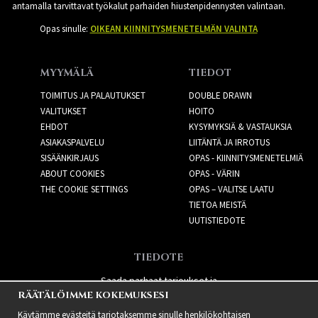
antamalla tarvittavat työkalut parhaiden hiustenpidennysten valintaan.
Opas sinulle:
OIKEAN KIINNITYSMENETELMÄN VALINTA
MYYMÄLÄ
TIEDOT
TOIMITUS JA PALAUTUKSET
DOUBLE DRAWN
VALITUKSET
HOITO
EHDOT
KYSYMYKSIÄ & VASTAUKSIA
ASIAKASPALVELU
LIITÄNTÄ JA IRROTUS
SISÄÄNKIRJAUS
OPAS - KIINNITYSMENETELMIÄ
ABOUT COOKIES
OPAS - VÄRIN
THE COOKIE SETTINGS
OPAS – VALITSE LAATU
TIETOA MEISTÄ
UUTISTIEDOTE
TIEDOTE
Saada parhaat tarjoukset ja
RÄÄTÄLÖIMME KOKEMUKSESI
uusia tuotteita!
Käytämme evästeitä tarjotaksemme sinulle henkilökohtaisen