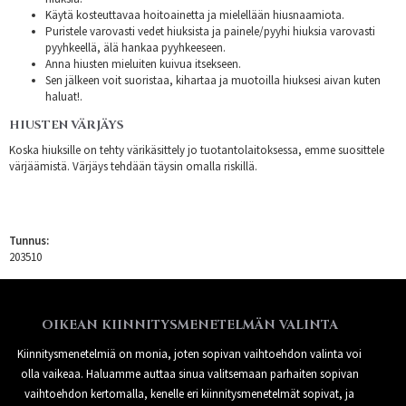
Käytä kosteuttavaa hoitoainetta ja mielellään hiusnaamiota.
Puristele varovasti vedet hiuksista ja painele/pyyhi hiuksia varovasti
pyyhkeellä, älä hankaa pyyhkeeseen.
Anna hiusten mieluiten kuivua itsekseen.
Sen jälkeen voit suoristaa, kihartaa ja muotoilla hiuksesi aivan kuten
haluat!.
HIUSTEN VÄRJÄYS
Koska hiuksille on tehty värikäsittely jo tuotantolaitoksessa, emme suosittele
värjäämistä. Värjäys tehdään täysin omalla riskillä.
Tunnus:
203510
OIKEAN KIINNITYSMENETELMÄN VALINTA
Kiinnitysmenetelmiä on monia, joten sopivan vaihtoehdon valinta voi
olla vaikeaa. Haluamme auttaa sinua valitsemaan parhaiten sopivan
vaihtoehdon kertomalla, kenelle eri kiinnitysmenetelmät sopivat, ja