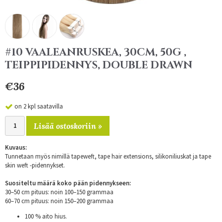
#10 VAALEANRUSKEA, 30CM, 50G ,
TEIPPIPIDENNYS, DOUBLE DRAWN
€36
on 2 kpl saatavilla
Lisää ostoskoriin »
Kuvaus:
Tunnetaan myös nimillä tapeweft, tape hair extensions, silikoniliuskat ja tape
skin weft -pidennykset.
Suositeltu määrä koko pään pidennykseen:
30–50 cm pituus: noin 100–150 grammaa
60–70 cm pituus: noin 150–200 grammaa
100 % aito hius.