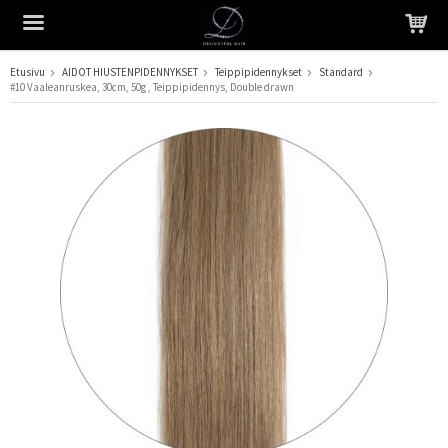
Etusivu
AIDOT HIUSTENPIDENNYKSET
Teippipidennykset
Standard
#10 Vaaleanruskea, 30cm, 50g , Teippipidennys, Double drawn
Tuote on lisätty ostoskoriin