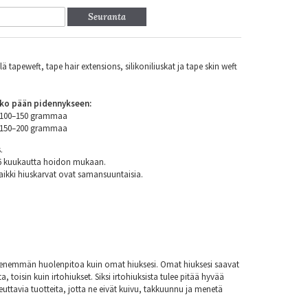
Seuranta
 tapeweft, tape hair extensions, silikoniliuskat ja tape skin weft
ko pään pidennykseen:
n 100–150 grammaa
n 150–200 grammaa
.
 6 kuukautta hoidon mukaan.
aikki hiuskarvat ovat samansuuntaisia.
at enemmän huolenpitoa kuin omat hiuksesi. Omat hiuksesi saavat
a, toisin kuin irtohiukset. Siksi irtohiuksista tulee pitää hyvää
euttavia tuotteita, jotta ne eivät kuivu, takkuunnu ja menetä