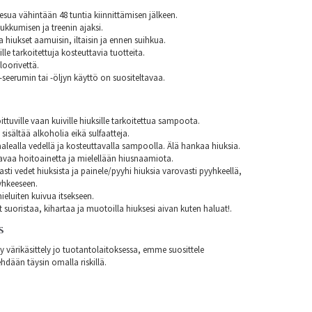
esua vähintään 48 tuntia kiinnittämisen jälkeen.
nukkumisen ja treenin ajaksi.
aa hiukset aamuisin, iltaisin ja ennen suihkua.
lle tarkoitettuja kosteuttavia tuotteita.
loorivettä.
seerumin tai -öljyn käyttö on suositeltavaa.
ittuville vaan kuiville hiuksille tarkoitettua sampoota.
isältää alkoholia eikä sulfaatteja.
alealla vedellä ja kosteuttavalla sampoolla. Älä hankaa hiuksia.
avaa hoitoainetta ja mielellään hiusnaamiota.
asti vedet hiuksista ja painele/pyyhi hiuksia varovasti pyyhkeellä,
yhkeeseen.
eluiten kuivua itsekseen.
t suoristaa, kihartaa ja muotoilla hiuksesi aivan kuten haluat!.
S
ty värikäsittely jo tuotantolaitoksessa, emme suosittele
hdään täysin omalla riskillä.