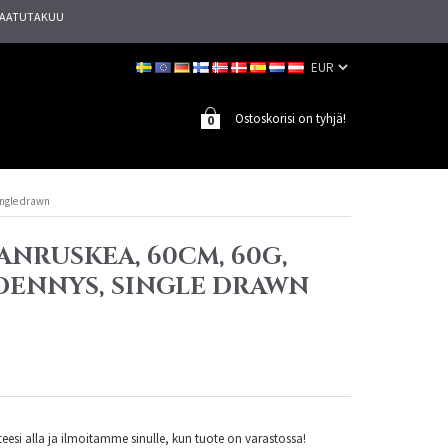
AATUTAKUU
Ostoskorisi on tyhjä!
0
ingle drawn
ANRUSKEA, 60CM, 60G,
IDENNYS, SINGLE DRAWN
esi alla ja ilmoitamme sinulle, kun tuote on varastossa!