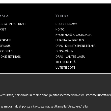
MÄLÄ
TIEDOT
US JA PALAUTUKSET
DOUBLE DRAWN
KSET
HOITO
KYSYMYKSIÄ & VASTAUKSIA
SPALVELU
LIITÄNTÄ JA IRROTUS
KIRJAUS
OPAS - KIINNITYSMENETELMIÄ
 COOKIES
OPAS - VÄRIN
OKIE SETTINGS
OPAS – VALITSE LAATU
TIETOA MEISTÄ
UUTISTIEDOTE
kemuksen, personoidun mainonnan ja pitääksemme verkkosivustomme luotettavina ja
lit ja mitkä haluat poistaa käytöstä napsauttamalla "Asetukset" alla.