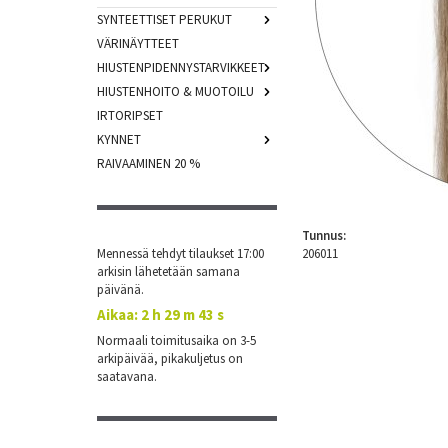
SYNTEETTISET PERUKUT
VÄRINÄYTTEET
HIUSTENPIDENNYSTARVIKKEET
HIUSTENHOITO & MUOTOILU
IRTORIPSET
KYNNET
RAIVAAMINEN 20 %
Tunnus:
Mennessä tehdyt tilaukset 17:00
206011
arkisin lähetetään samana
päivänä.
Aikaa:
2 h 29 m 43 s
Normaali toimitusaika on 3-5
arkipäivää, pikakuljetus on
saatavana.