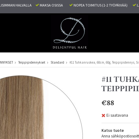
ISIMMAN HALVALLA
MAKSA OSISSA
NOPEA TOIMITUS (1-2 TYÖPÄIVÄÄ)
L
ENNYKSET
Teippipidennykset
Standard
#11 Tuhkanruskea, 60cm, 60g, Teippipidennys, S
#11 TUHK
TEIPPIP
€88
Ei saatavana
Katso tuote
Anna sähköpostiosoitte