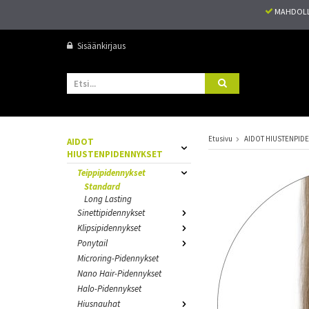
MAHDOLL
Sisäänkirjaus
Etusivu
AIDOT HIUSTENPID
AIDOT
HIUSTENPIDENNYKSET
Teippipidennykset
Standard
Long Lasting
Sinettipidennykset
Klipsipidennykset
Ponytail
Microring-Pidennykset
Nano Hair-Pidennykset
Halo-Pidennykset
Hiusnauhat