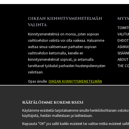
OIKEAN KIINNITYSMENETELMÄN
MYY
VALINTA
TOIMIT
Kiinnitysmenetelmiä on monia, joten sopivan
VALITU
vaihtoehdon valinta voi olla vaikeaa. Haluamme
EHDOT
auttaa sinua valitsemaan parhaiten sopivan
ASIAKA
vaihtoehdon kertomalla, kenelle eri
SISÄÄN
kiinnitysmenetelmät sopivat, ja antamalla
ABOUT
tarvittavat työkalut parhaiden hiustenpidennysten
THE CO
valintaan.
Opas sinulle:
OIKEAN KIINNITYSMENETELMÄN
VALINTA
RÄÄTÄLÖIMME KOKEMUKSESI
Käytämme evästeitä tarjotaksemme sinulle henkilökohtaisen ostoko
käyttäjistä, heidän malleistaan ​​ja laitteistaan.
Napsauta "OK" jos sallit kaikki evästeet tai valitse mitkä evästeet sal