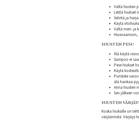
Vältä hiusten p
Letitä hiukset 
Selvitä ja harj
Käytä irtohiuksi
Vältä meri- ja k
Hiusnaamion, -
HIUSTEN PESU
Älä käytä rasvo
Sampoo ei saa s
Pese hiukset ha
Käytä kosteutt
Puristele varov
älä hankaa py
Anna hiusten mi
Sen jälkeen voi
HIUSTEN VÄRJÄY
Koska hiuksille on teh
värjäämistä. Värjäys te