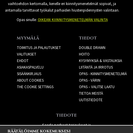
vaihtoehdon kertomalla, kenelle eri kiinnitysmenetelmät sopivat, ja
antamalla tarvittavat työkalut parhaiden hiustenpidennysten valintaan.
Opas sinulle:
OIKEAN KIINNITYSMENETELMÄN VALINTA
MYYMÄLÄ
TIEDOT
TOIMITUS JA PALAUTUKSET
DOUBLE DRAWN
VALITUKSET
HOITO
EHDOT
KYSYMYKSIÄ & VASTAUKSIA
ASIAKASPALVELU
LIITÄNTÄ JA IRROTUS
SISÄÄNKIRJAUS
OPAS - KIINNITYSMENETELMIÄ
ABOUT COOKIES
OPAS - VÄRIN
THE COOKIE SETTINGS
OPAS – VALITSE LAATU
TIETOA MEISTÄ
UUTISTIEDOTE
TIEDOTE
Saada parhaat tarjoukset ja
RÄÄTÄLÖIMME KOKEMUKSESI
uusia tuotteita!