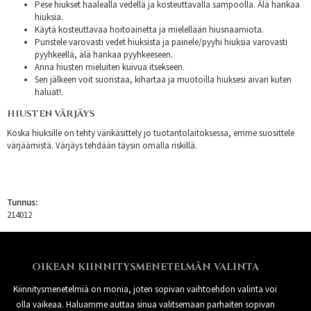
Pese hiukset haalealla vedellä ja kosteuttavalla sampoolla. Älä hankaa
hiuksia.
Käytä kosteuttavaa hoitoainetta ja mielellään hiusnaamiota.
Puristele varovasti vedet hiuksista ja painele/pyyhi hiuksia varovasti
pyyhkeellä, älä hankaa pyyhkeeseen.
Anna hiusten mieluiten kuivua itsekseen.
Sen jälkeen voit suoristaa, kihartaa ja muotoilla hiuksesi aivan kuten
haluat!.
HIUSTEN VÄRJÄYS
Koska hiuksille on tehty värikäsittely jo tuotantolaitoksessa, emme suosittele
värjäämistä. Värjäys tehdään täysin omalla riskillä.
Tunnus:
214012
OIKEAN KIINNITYSMENETELMÄN VALINTA
Kiinnitysmenetelmiä on monia, joten sopivan vaihtoehdon valinta voi
olla vaikeaa. Haluamme auttaa sinua valitsemaan parhaiten sopivan