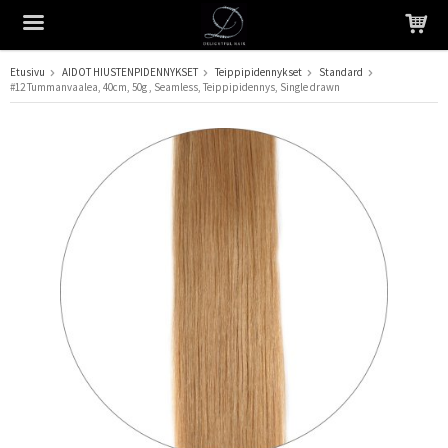
Etusivu
AIDOT HIUSTENPIDENNYKSET
Teippipidennykset
Standard
#12 Tummanvaalea, 40cm, 50g , Seamless, Teippipidennys, Single drawn
Tuote on lisätty ostoskoriin