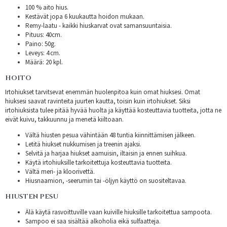
100 % aito hius.
Kestävät jopa 6 kuukautta hoidon mukaan.
Remy-laatu - kaikki hiuskarvat ovat samansuuntaisia.
Pituus: 40cm.
Paino: 50g.
Leveys: 4 cm.
Määrä: 20 kpl.
HOITO
Irtohiukset tarvitsevat enemmän huolenpitoa kuin omat hiuksesi. Omat
hiuksesi saavat ravinteita juurten kautta, toisin kuin irtohiukset. Siksi
irtohiuksista tulee pitää hyvää huolta ja käyttää kosteuttavia tuotteita, jotta ne
eivät kuivu, takkuunnu ja menetä kiiltoaan.
Vältä hiusten pesua vähintään 48 tuntia kiinnittämisen jälkeen.
Letitä hiukset nukkumisen ja treenin ajaksi.
Selvitä ja harjaa hiukset aamuisin, iltaisin ja ennen suihkua.
Käytä irtohiuksille tarkoitettuja kosteuttavia tuotteita.
Vältä meri- ja kloorivettä.
Hiusnaamion, -seerumin tai -öljyn käyttö on suositeltavaa.
HIUSTEN PESU
Älä käytä rasvoittuville vaan kuiville hiuksille tarkoitettua sampoota.
Sampoo ei saa sisältää alkoholia eikä sulfaatteja.