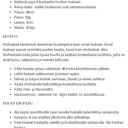
Kestävät jopa 6 kuukautta hoidon mukaan.
Remy-laatu - kaikki hiuskarvat ovat samansuuntaisia.
Pituus: 40cm.
Paino: 50g.
Leveys: 4 cm.
Määrä: 20 kpl.
HOITO
Irtohiukset tarvitsevat enemmän huolenpitoa kuin omat hiuksesi. Omat
hiuksesi saavat ravinteita juurten kautta, toisin kuin irtohiukset. Siksi
irtohiuksista tulee pitää hyvää huolta ja käyttää kosteuttavia tuotteita, jotta ne
eivät kuivu, takkuunnu ja menetä kiiltoaan.
Vältä hiusten pesua vähintään 48 tuntia kiinnittämisen jälkeen.
Letitä hiukset nukkumisen ja treenin ajaksi.
Selvitä ja harjaa hiukset aamuisin, iltaisin ja ennen suihkua.
Käytä irtohiuksille tarkoitettuja kosteuttavia tuotteita.
Vältä meri- ja kloorivettä.
Hiusnaamion, -seerumin tai -öljyn käyttö on suositeltavaa.
HIUSTEN PESU
Älä käytä rasvoittuville vaan kuiville hiuksille tarkoitettua sampoota.
Sampoo ei saa sisältää alkoholia eikä sulfaatteja.
Pese hiukset haalealla vedellä ja kosteuttavalla sampoolla. Älä hankaa
hiuksia.