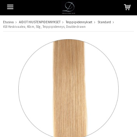
Etusivu
AIDOT HIUSTENPIDENNYKSET
Teippipidennykset
Standard
#18 Keskivaalea, 40cm, 50g , Teippipidennys, Double drawn
Tuote on lisätty ostoskoriin