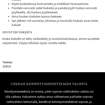
Käytä kosteuttavaa hoitoainetta ja mielellään hiusnaamiota.
Puristele varovasti vedet hiuksista ja painele/pyyhi hiuksia varovasti
pyyhkeellä, älä hankaa pyyhkeeseen.
Anna hiusten mieluiten kuivua itsekseen.
Sen jälkeen voit suoristaa, kihartaa ja muotoilla hiuksesi aivan kuten
haluat!.
HIUSTEN VÄRJÄYS
Koska hiuksille on tehty värikäsittely jo tuotantolaitoksessa, emme suosittele
värjäämistä. Värjäys tehdään täysin omalla riskillä.
Tunnus:
204518
OIKEAN KIINNITYSMENETELMÄN VALINTA
Kiinnitysmenetelmiä on monia, joten sopivan vaihtoehdon valinta voi
olla vaikeaa. Haluamme auttaa sinua valitsemaan parhaiten sopivan
vaihtoehdon kertomalla, kenelle eri kiinnitysmenetelmät sopivat, ja