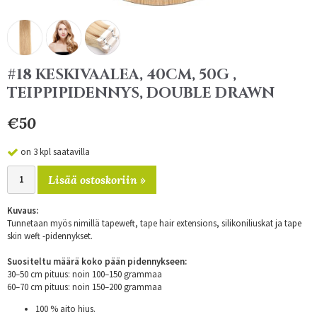
#18 KESKIVAALEA, 40CM, 50G ,
TEIPPIPIDENNYS, DOUBLE DRAWN
€50
on 3 kpl saatavilla
Lisää ostoskoriin »
Kuvaus:
Tunnetaan myös nimillä tapeweft, tape hair extensions, silikoniliuskat ja tape
skin weft -pidennykset.
Suositeltu määrä koko pään pidennykseen:
30–50 cm pituus: noin 100–150 grammaa
60–70 cm pituus: noin 150–200 grammaa
100 % aito hius.