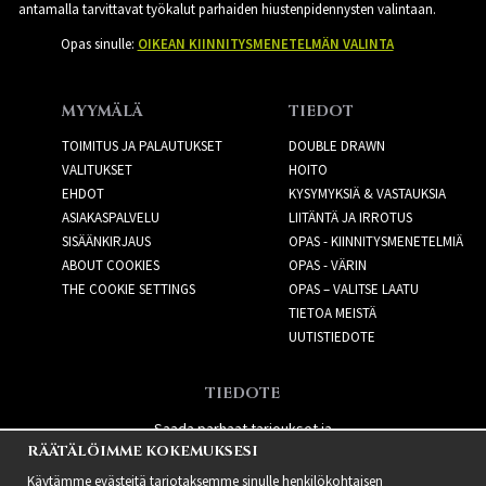
antamalla tarvittavat työkalut parhaiden hiustenpidennysten valintaan.
Opas sinulle:
OIKEAN KIINNITYSMENETELMÄN VALINTA
MYYMÄLÄ
TIEDOT
TOIMITUS JA PALAUTUKSET
DOUBLE DRAWN
VALITUKSET
HOITO
EHDOT
KYSYMYKSIÄ & VASTAUKSIA
ASIAKASPALVELU
LIITÄNTÄ JA IRROTUS
SISÄÄNKIRJAUS
OPAS - KIINNITYSMENETELMIÄ
ABOUT COOKIES
OPAS - VÄRIN
THE COOKIE SETTINGS
OPAS – VALITSE LAATU
TIETOA MEISTÄ
UUTISTIEDOTE
TIEDOTE
Saada parhaat tarjoukset ja
RÄÄTÄLÖIMME KOKEMUKSESI
uusia tuotteita!
Käytämme evästeitä tarjotaksemme sinulle henkilökohtaisen