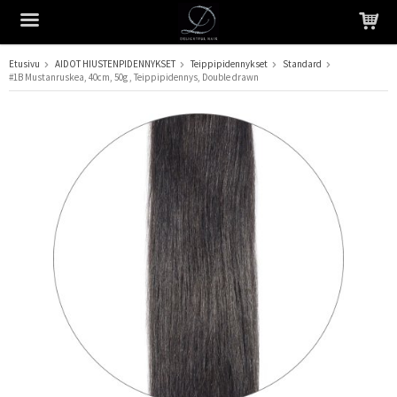
Etusivu
AIDOT HIUSTENPIDENNYKSET
Teippipidennykset
Standard
#1B Mustanruskea, 40cm, 50g , Teippipidennys, Double drawn
Tuote on lisätty ostoskoriin