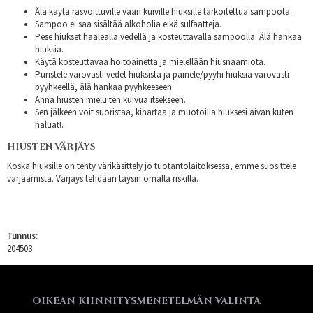
Älä käytä rasvoittuville vaan kuiville hiuksille tarkoitettua sampoota.
Sampoo ei saa sisältää alkoholia eikä sulfaatteja.
Pese hiukset haalealla vedellä ja kosteuttavalla sampoolla. Älä hankaa
hiuksia.
Käytä kosteuttavaa hoitoainetta ja mielellään hiusnaamiota.
Puristele varovasti vedet hiuksista ja painele/pyyhi hiuksia varovasti
pyyhkeellä, älä hankaa pyyhkeeseen.
Anna hiusten mieluiten kuivua itsekseen.
Sen jälkeen voit suoristaa, kihartaa ja muotoilla hiuksesi aivan kuten
haluat!.
HIUSTEN VÄRJÄYS
Koska hiuksille on tehty värikäsittely jo tuotantolaitoksessa, emme suosittele
värjäämistä. Värjäys tehdään täysin omalla riskillä.
Tunnus:
204503
OIKEAN KIINNITYSMENETELMÄN VALINTA