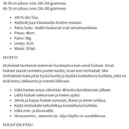
30–50 cm pituus: noin 100–150 grammaa
60–70 cm pituus: noin 150–200 grammaa
100 % aito hius.
Kestävät jopa 6 kuukautta hoidon mukaan.
Remy-laatu - kaikki hiuskarvat ovat samansuuntaisia.
Pituus: 40cm.
Paino: 50g.
Leveys: 4 cm.
Määrä: 20 kpl.
HOITO
Irtohiukset tarvitsevat enemmän huolenpitoa kuin omat hiuksesi. Omat
hiuksesi saavat ravinteita juurten kautta, toisin kuin irtohiukset. Siksi
irtohiuksista tulee pitää hyvää huolta ja käyttää kosteuttavia tuotteita, jotta ne
eivät kuivu, takkuunnu ja menetä kiiltoaan.
Vältä hiusten pesua vähintään 48 tuntia kiinnittämisen jälkeen.
Letitä hiukset nukkumisen ja treenin ajaksi.
Selvitä ja harjaa hiukset aamuisin, iltaisin ja ennen suihkua.
Käytä irtohiuksille tarkoitettuja kosteuttavia tuotteita.
Vältä meri- ja kloorivettä.
Hiusnaamion, -seerumin tai -öljyn käyttö on suositeltavaa.
HIUSTEN PESU