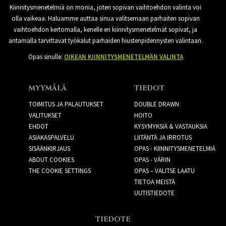
Kiinnitysmenetelmiä on monia, joten sopivan vaihtoehdon valinta voi
olla vaikeaa. Haluamme auttaa sinua valitsemaan parhaiten sopivan
vaihtoehdon kertomalla, kenelle eri kiinnitysmenetelmät sopivat, ja
antamalla tarvittavat työkalut parhaiden hiustenpidennysten valintaan.
Opas sinulle:
OIKEAN KIINNITYSMENETELMÄN VALINTA
MYYMÄLÄ
TIEDOT
TOIMITUS JA PALAUTUKSET
DOUBLE DRAWN
VALITUKSET
HOITO
EHDOT
KYSYMYKSIÄ & VASTAUKSIA
ASIAKASPALVELU
LIITÄNTÄ JA IRROTUS
SISÄÄNKIRJAUS
OPAS - KIINNITYSMENETELMIÄ
ABOUT COOKIES
OPAS - VÄRIN
THE COOKIE SETTINGS
OPAS – VALITSE LAATU
TIETOA MEISTÄ
UUTISTIEDOTE
TIEDOTE