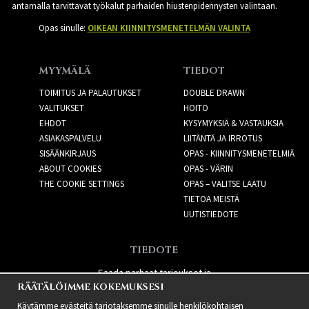
antamalla tarvittavat työkalut parhaiden hiustenpidennysten valintaan.
Opas sinulle:
OIKEAN KIINNITYSMENETELMÄN VALINTA
MYYMÄLÄ
TIEDOT
TOIMITUS JA PALAUTUKSET
DOUBLE DRAWN
VALITUKSET
HOITO
EHDOT
KYSYMYKSIÄ & VASTAUKSIA
ASIAKASPALVELU
LIITÄNTÄ JA IRROTUS
SISÄÄNKIRJAUS
OPAS - KIINNITYSMENETELMIÄ
ABOUT COOKIES
OPAS - VÄRIN
THE COOKIE SETTINGS
OPAS – VALITSE LAATU
TIETOA MEISTÄ
UUTISTIEDOTE
TIEDOTE
Saada parhaat tarjoukset ja
RÄÄTÄLÖIMME KOKEMUKSESI
uusia tuotteita!
Käytämme evästeitä tarjotaksemme sinulle henkilökohtaisen