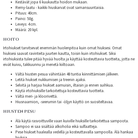
Kestävät jopa 6 kuukautta hoidon mukaan.
Remy-laatu - kaikki hiuskarvat ovat samansuuntaisia.
Pituus: 40cm.
Paino: 50g.
Leveys: 4 cm.
Määrä: 20 kpl.
HOITO
Irtohiukset tarvitsevat enemmän huolenpitoa kuin omat hiuksesi. Omat
hiuksesi saavat ravinteita juurten kautta, toisin kuin irtohiukset. Siksi
irtohiuksista tulee pitää hyvää huolta ja käyttää kosteuttavia tuotteita, jotta ne
eivät kuivu, takkuunnu ja menetä kiiltoaan.
Vältä hiusten pesua vähintään 48 tuntia kiinnittämisen jälkeen.
Letitä hiukset nukkumisen ja treenin ajaksi.
Selvitä ja harjaa hiukset aamuisin, iltaisin ja ennen suihkua.
Käytä irtohiuksille tarkoitettuja kosteuttavia tuotteita.
Vältä meri- ja kloorivettä.
Hiusnaamion, -seerumin tai -öljyn käyttö on suositeltavaa.
HIUSTEN PESU
Älä käytä rasvoittuville vaan kuiville hiuksille tarkoitettua sampoota.
Sampoo ei saa sisältää alkoholia eikä sulfaatteja.
Pese hiukset haalealla vedellä ja kosteuttavalla sampoolla. Älä hankaa
hiuksia.