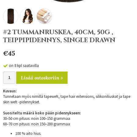
#2 TUMMANRUSKEA, 40CM, 50G ,
TEIPPIPIDENNYS, SINGLE DRAWN
€45
on 8 kpl saatavilla
Lisää ostoskoriin »
Kuvaus:
Tunnetaan myös nimillä tapeweft, tape hair extensions, silikoniliuskat ja tape
skin weft -pidennykset.
Suositeltu määrä koko pään pidennykseen:
30–50 cm pituus: noin 100–150 grammaa
60–70 cm pituus: noin 150–200 grammaa
100 % aito hius.