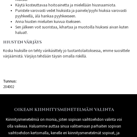
Käytä kosteuttavaa hoitoainetta ja mielellään hiusnaamiota.
Puristele varovasti vedet hiuksista ja painele/pyyhi hiuksia varovasti
pyyhkeellä, älä hankaa pyyhkeeseen.
Anna hiusten mieluiten kuivua itsekseen.
Sen jälkeen voit suoristaa, kihartaa ja muotoilla hiuksesi aivan kuten
haluat!.
HIUSTEN VÄRJÄYS
Koska hiuksille on tehty värikäsittely jo tuotantolaitoksessa, emme suosittele
värjäämistä. Värjäys tehdään täysin omalla riskillä.
Tunnus:
204002
OIKEAN KIINNITYSMENETELMÄN VALINTA
Kiinnitysmenetelmiä on monia, joten sopivan vaihtoehdon valinta voi
olla vaikeaa. Haluamme auttaa sinua valitsemaan parhaiten sopivan
vaihtoehdon kertomalla, kenelle eri kiinnitysmenetelmät sopivat, ja