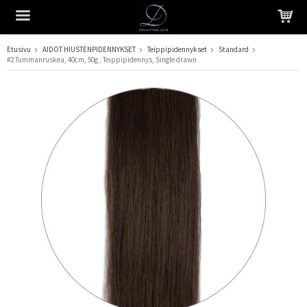
Etusivu
AIDOT HIUSTENPIDENNYKSET
Teippipidennykset
Standard
#2 Tummanruskea, 40cm, 50g , Teippipidennys, Single drawn
Tuote on lisätty ostoskoriin