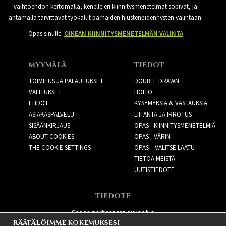
vaihtoehdon kertomalla, kenelle eri kiinnitysmenetelmät sopivat, ja
antamalla tarvittavat työkalut parhaiden hiustenpidennysten valintaan.
Opas sinulle:
OIKEAN KIINNITYSMENETELMÄN VALINTA
MYYMÄLÄ
TIEDOT
TOIMITUS JA PALAUTUKSET
DOUBLE DRAWN
VALITUKSET
HOITO
EHDOT
KYSYMYKSIÄ & VASTAUKSIA
ASIAKASPALVELU
LIITÄNTÄ JA IRROTUS
SISÄÄNKIRJAUS
OPAS - KIINNITYSMENETELMIÄ
ABOUT COOKIES
OPAS - VÄRIN
THE COOKIE SETTINGS
OPAS – VALITSE LAATU
TIETOA MEISTÄ
UUTISTIEDOTE
TIEDOTE
Saada parhaat tarjoukset ja
RÄÄTÄLÖIMME KOKEMUKSESI
uusia tuotteita!