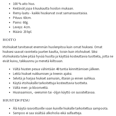
100 % aito hius.
Kestävät jopa 6 kuukautta hoidon mukaan.
Remy-laatu - kaikki hiuskarvat ovat samansuuntaisia.
Pituus: 60cm.
Paino: 60g.
Leveys: 4 cm.
Määrä: 20 kpl.
HOITO
Irtohiukset tarvitsevat enemmän huolenpitoa kuin omat hiuksesi. Omat
hiuksesi saavat ravinteita juurten kautta, toisin kuin irtohiukset. Siksi
irtohiuksista tulee pitää hyvää huolta ja käyttää kosteuttavia tuotteita, jotta ne
eivät kuivu, takkuunnu ja menetä kiiltoaan.
Vältä hiusten pesua vähintään 48 tuntia kiinnittämisen jälkeen.
Letitä hiukset nukkumisen ja treenin ajaksi.
Selvitä ja harjaa hiukset aamuisin, iltaisin ja ennen suihkua.
Käytä irtohiuksille tarkoitettuja kosteuttavia tuotteita.
Vältä meri- ja kloorivettä.
Hiusnaamion, -seerumin tai -öljyn käyttö on suositeltavaa.
HIUSTEN PESU
Älä käytä rasvoittuville vaan kuiville hiuksille tarkoitettua sampoota.
Sampoo ei saa sisältää alkoholia eikä sulfaatteja.