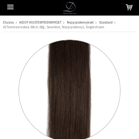
Etusivu
AIDOT HIUSTENPIDENNYKSET
Teippipidennykset
Standard
#2 Tummanruskea, 60cm, 60g , Seamless, Teippipidennys, Single drawn
Tuote on lisätty ostoskoriin