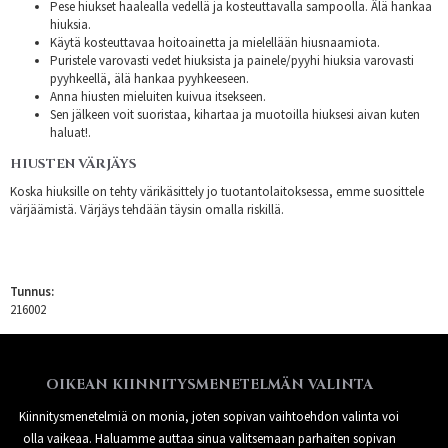
Pese hiukset haalealla vedellä ja kosteuttavalla sampoolla. Älä hankaa
hiuksia.
Käytä kosteuttavaa hoitoainetta ja mielellään hiusnaamiota.
Puristele varovasti vedet hiuksista ja painele/pyyhi hiuksia varovasti
pyyhkeellä, älä hankaa pyyhkeeseen.
Anna hiusten mieluiten kuivua itsekseen.
Sen jälkeen voit suoristaa, kihartaa ja muotoilla hiuksesi aivan kuten
haluat!.
HIUSTEN VÄRJÄYS
Koska hiuksille on tehty värikäsittely jo tuotantolaitoksessa, emme suosittele
värjäämistä. Värjäys tehdään täysin omalla riskillä.
Tunnus:
216002
OIKEAN KIINNITYSMENETELMÄN VALINTA
Kiinnitysmenetelmiä on monia, joten sopivan vaihtoehdon valinta voi
olla vaikeaa. Haluamme auttaa sinua valitsemaan parhaiten sopivan