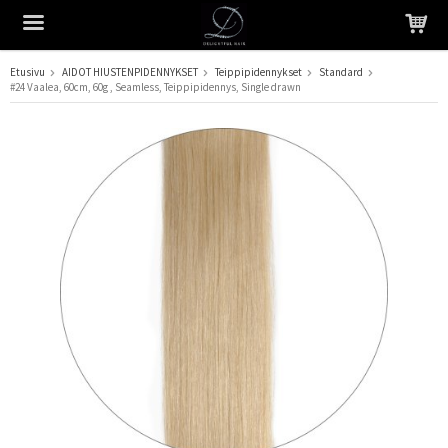
Etusivu
AIDOT HIUSTENPIDENNYKSET
Teippipidennykset
Standard
#24 Vaalea, 60cm, 60g , Seamless, Teippipidennys, Single drawn
Tuote on lisätty ostoskoriin