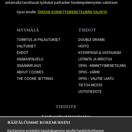
antamalla tarvittavat työkalut parhaiden hiustenpidennysten valintaan.
Opas sinulle:
OIKEAN KIINNITYSMENETELMÄN VALINTA
MYYMÄLÄ
TIEDOT
TOIMITUS JA PALAUTUKSET
DOUBLE DRAWN
VALITUKSET
HOITO
EHDOT
KYSYMYKSIÄ & VASTAUKSIA
ASIAKASPALVELU
LIITÄNTÄ JA IRROTUS
SISÄÄNKIRJAUS
OPAS - KIINNITYSMENETELMIÄ
ABOUT COOKIES
OPAS - VÄRIN
THE COOKIE SETTINGS
OPAS – VALITSE LAATU
TIETOA MEISTÄ
UUTISTIEDOTE
TIEDOTE
Saada parhaat tarjoukset ja
RÄÄTÄLÖIMME KOKEMUKSESI
uusia tuotteita!
Käytämme evästeitä tarjotaksemme sinulle henkilökohtaisen