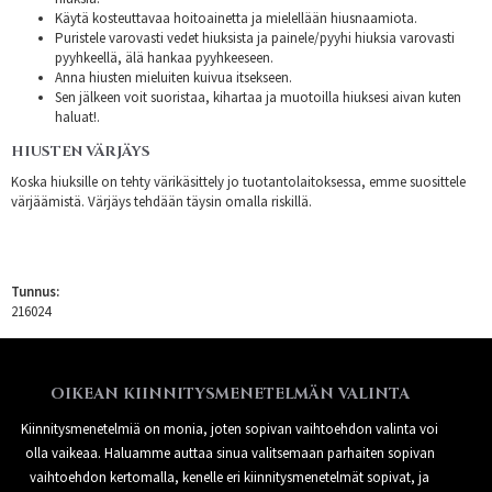
Käytä kosteuttavaa hoitoainetta ja mielellään hiusnaamiota.
Puristele varovasti vedet hiuksista ja painele/pyyhi hiuksia varovasti
pyyhkeellä, älä hankaa pyyhkeeseen.
Anna hiusten mieluiten kuivua itsekseen.
Sen jälkeen voit suoristaa, kihartaa ja muotoilla hiuksesi aivan kuten
haluat!.
HIUSTEN VÄRJÄYS
Koska hiuksille on tehty värikäsittely jo tuotantolaitoksessa, emme suosittele
värjäämistä. Värjäys tehdään täysin omalla riskillä.
Tunnus:
216024
OIKEAN KIINNITYSMENETELMÄN VALINTA
Kiinnitysmenetelmiä on monia, joten sopivan vaihtoehdon valinta voi
olla vaikeaa. Haluamme auttaa sinua valitsemaan parhaiten sopivan
vaihtoehdon kertomalla, kenelle eri kiinnitysmenetelmät sopivat, ja