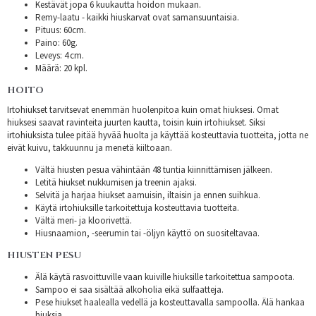
Kestävät jopa 6 kuukautta hoidon mukaan.
Remy-laatu - kaikki hiuskarvat ovat samansuuntaisia.
Pituus: 60cm.
Paino: 60g.
Leveys: 4 cm.
Määrä: 20 kpl.
HOITO
Irtohiukset tarvitsevat enemmän huolenpitoa kuin omat hiuksesi. Omat
hiuksesi saavat ravinteita juurten kautta, toisin kuin irtohiukset. Siksi
irtohiuksista tulee pitää hyvää huolta ja käyttää kosteuttavia tuotteita, jotta ne
eivät kuivu, takkuunnu ja menetä kiiltoaan.
Vältä hiusten pesua vähintään 48 tuntia kiinnittämisen jälkeen.
Letitä hiukset nukkumisen ja treenin ajaksi.
Selvitä ja harjaa hiukset aamuisin, iltaisin ja ennen suihkua.
Käytä irtohiuksille tarkoitettuja kosteuttavia tuotteita.
Vältä meri- ja kloorivettä.
Hiusnaamion, -seerumin tai -öljyn käyttö on suositeltavaa.
HIUSTEN PESU
Älä käytä rasvoittuville vaan kuiville hiuksille tarkoitettua sampoota.
Sampoo ei saa sisältää alkoholia eikä sulfaatteja.
Pese hiukset haalealla vedellä ja kosteuttavalla sampoolla. Älä hankaa
hiuksia.