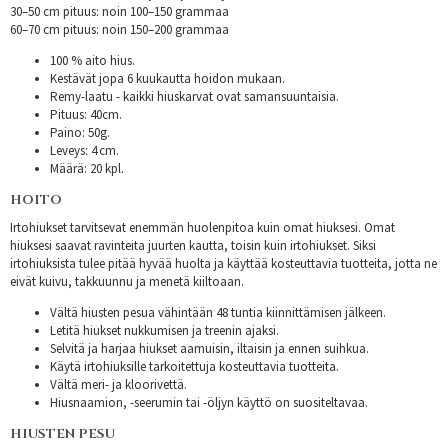
30–50 cm pituus: noin 100–150 grammaa
60–70 cm pituus: noin 150–200 grammaa
100 % aito hius.
Kestävät jopa 6 kuukautta hoidon mukaan.
Remy-laatu - kaikki hiuskarvat ovat samansuuntaisia.
Pituus: 40cm.
Paino: 50g.
Leveys: 4 cm.
Määrä: 20 kpl.
HOITO
Irtohiukset tarvitsevat enemmän huolenpitoa kuin omat hiuksesi. Omat
hiuksesi saavat ravinteita juurten kautta, toisin kuin irtohiukset. Siksi
irtohiuksista tulee pitää hyvää huolta ja käyttää kosteuttavia tuotteita, jotta ne
eivät kuivu, takkuunnu ja menetä kiiltoaan.
Vältä hiusten pesua vähintään 48 tuntia kiinnittämisen jälkeen.
Letitä hiukset nukkumisen ja treenin ajaksi.
Selvitä ja harjaa hiukset aamuisin, iltaisin ja ennen suihkua.
Käytä irtohiuksille tarkoitettuja kosteuttavia tuotteita.
Vältä meri- ja kloorivettä.
Hiusnaamion, -seerumin tai -öljyn käyttö on suositeltavaa.
HIUSTEN PESU