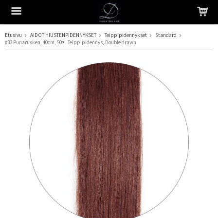
Etusivu
AIDOT HIUSTENPIDENNYKSET
Teippipidennykset
Standard
#33 Punaruskea, 40cm, 50g , Teippipidennys, Double drawn
Tuote on lisätty ostoskoriin