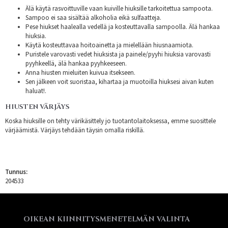
Älä käytä rasvoittuville vaan kuiville hiuksille tarkoitettua sampoota.
Sampoo ei saa sisältää alkoholia eikä sulfaatteja.
Pese hiukset haalealla vedellä ja kosteuttavalla sampoolla. Älä hankaa
hiuksia.
Käytä kosteuttavaa hoitoainetta ja mielellään hiusnaamiota.
Puristele varovasti vedet hiuksista ja painele/pyyhi hiuksia varovasti
pyyhkeellä, älä hankaa pyyhkeeseen.
Anna hiusten mieluiten kuivua itsekseen.
Sen jälkeen voit suoristaa, kihartaa ja muotoilla hiuksesi aivan kuten
haluat!.
HIUSTEN VÄRJÄYS
Koska hiuksille on tehty värikäsittely jo tuotantolaitoksessa, emme suosittele
värjäämistä. Värjäys tehdään täysin omalla riskillä.
Tunnus:
204533
OIKEAN KIINNITYSMENETELMÄN VALINTA