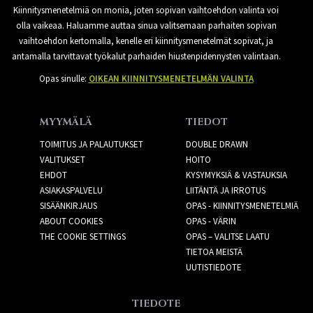
Kiinnitysmenetelmiä on monia, joten sopivan vaihtoehdon valinta voi
olla vaikeaa. Haluamme auttaa sinua valitsemaan parhaiten sopivan
vaihtoehdon kertomalla, kenelle eri kiinnitysmenetelmät sopivat, ja
antamalla tarvittavat työkalut parhaiden hiustenpidennysten valintaan.
Opas sinulle:
OIKEAN KIINNITYSMENETELMÄN VALINTA
MYYMÄLÄ
TIEDOT
TOIMITUS JA PALAUTUKSET
DOUBLE DRAWN
VALITUKSET
HOITO
EHDOT
KYSYMYKSIÄ & VASTAUKSIA
ASIAKASPALVELU
LIITÄNTÄ JA IRROTUS
SISÄÄNKIRJAUS
OPAS - KIINNITYSMENETELMIÄ
ABOUT COOKIES
OPAS - VÄRIN
THE COOKIE SETTINGS
OPAS – VALITSE LAATU
TIETOA MEISTÄ
UUTISTIEDOTE
TIEDOTE