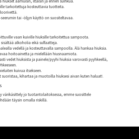
aa hiukset aamuisin, iltaisin ja ennen suihkua.
lle tarkoitettuja kosteuttavia tuotteita.
loorivettä.
seerumin tai -öljyn käyttö on suositeltavaa.
ittuville vaan kuiville hiuksille tarkoitettua sampoota.
isältää alkoholia eikä sulfaatteja.
alealla vedellä ja kosteuttavalla sampoolla. Älä hankaa hiuksia.
avaa hoitoainetta ja mielellään hiusnaamiota.
asti vedet hiuksista ja painele/pyyhi hiuksia varovasti pyyhkeellä,
yhkeeseen.
eluiten kuivua itsekseen.
t suoristaa, kihartaa ja muotoilla hiuksesi aivan kuten haluat!.
S
ty värikäsittely jo tuotantolaitoksessa, emme suosittele
hdään täysin omalla riskillä.