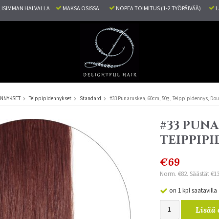
ISIMMAN HALVALLA
MAKSA OSISSA
NOPEA TOIMITUS (1-2 TYÖPÄIVÄÄ)
L
ENNYKSET
Teippipidennykset
Standard
#33 Punaruskea, 60cm, 50g , Teippipidennys, Do
#33 PUNA
TEIPPIP
€69
Norm. €82. Säästät €1
on 1 kpl saatavilla
Lisää 