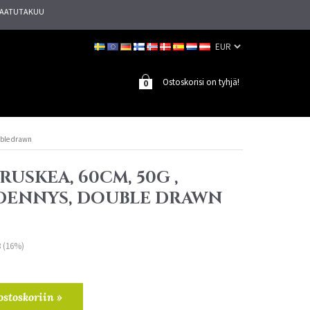
AATUTAKUU
Ostoskorisi on tyhjä!
0
uble drawn
RUSKEA, 60CM, 50G ,
IDENNYS, DOUBLE DRAWN
3 (16%)
ostoskoriin »