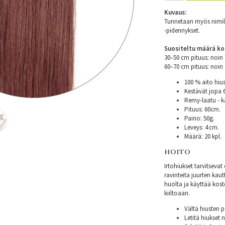
Kuvaus:
Tunnetaan myös nimillä
-pidennykset.
Suositeltu määrä ko
30–50 cm pituus: noi
60–70 cm pituus: noi
100 % aito hius
Kestävät jopa
Remy-laatu - k
Pituus: 60cm.
Paino: 50g.
Leveys: 4 cm.
Määrä: 20 kpl.
HOITO
Irtohiukset tarvitsev
ravinteita juurten kautt
huolta ja käyttää kost
kiiltoaan.
Vältä hiusten p
Letitä hiukset 