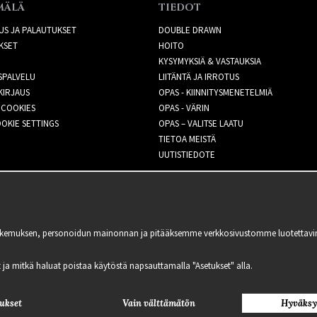
MÄLÄ
TIEDOT
US JA PALAUTUKSET
DOUBLE DRAWN
KSET
HOITO
KYSYMYKSIÄ & VASTAUKSIA
SPALVELU
LIITÄNTÄ JA IRROTUS
KIRJAUS
OPAS - KIINNITYSMENETELMIÄ
 COOKIES
OPAS - VÄRIN
OKIE SETTINGS
OPAS – VALITSE LAATU
TIETOA MEISTÄ
UUTISTIEDOTE
kemuksen, personoidun mainonnan ja pitääksemme verkkosivustomme luotettavina ja
lit ja mitkä haluat poistaa käytöstä napsauttamalla "Asetukset" alla.
ukset
Vain välttämätön
Hyväksy
2021 Delightful Hair