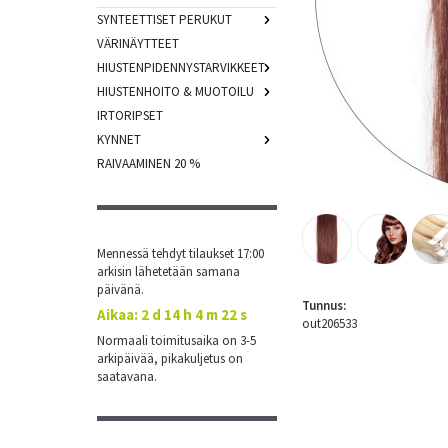
SYNTEETTISET PERUKUT
VÄRINÄYTTEET
HIUSTENPIDENNYSTARVIKKEET
HIUSTENHOITO & MUOTOILU
IRTORIPSET
KYNNET
RAIVAAMINEN 20 %
Mennessä tehdyt tilaukset 17:00
arkisin lähetetään samana
päivänä.
Tunnus:
Aikaa:
2 d 14 h 4 m 21 s
out206533
Normaali toimitusaika on 3-5
arkipäivää, pikakuljetus on
saatavana.