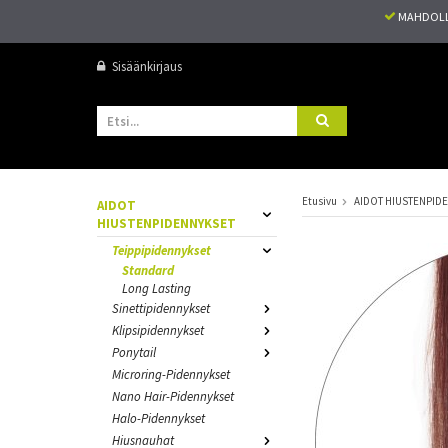
MAHDOLL
Sisäänkirjaus
Etusivu
AIDOT HIUSTENPID
AIDOT
HIUSTENPIDENNYKSET
Teippipidennykset
Standard
Long Lasting
Sinettipidennykset
Klipsipidennykset
Ponytail
Microring-Pidennykset
Nano Hair-Pidennykset
Halo-Pidennykset
Hiusnauhat