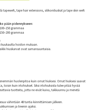
 tapeweft, tape hair extensions, silikoniliuskat ja tape skin weft
ko pään pidennykseen:
n 100–150 grammaa
n 150–200 grammaa
.
 6 kuukautta hoidon mukaan.
aikki hiuskarvat ovat samansuuntaisia.
at enemmän huolenpitoa kuin omat hiuksesi. Omat hiuksesi saavat
a, toisin kuin irtohiukset. Siksi irtohiuksista tulee pitää hyvää
euttavia tuotteita, jotta ne eivät kuivu, takkuunnu ja menetä
esua vähintään 48 tuntia kiinnittämisen jälkeen.
nukkumisen ja treenin ajaksi.