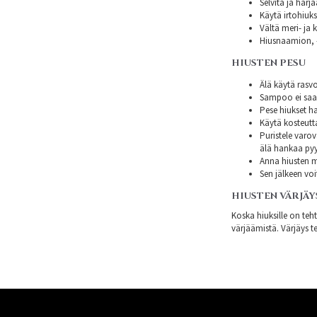
Selvitä ja harj
Käytä irtohiuksi
Vältä meri- ja k
Hiusnaamion, -
HIUSTEN PESU
Älä käytä rasvo
Sampoo ei saa s
Pese hiukset ha
Käytä kosteutt
Puristele varov
älä hankaa py
Anna hiusten mi
Sen jälkeen voi
HIUSTEN VÄRJÄY
Koska hiuksille on teh
värjäämistä. Värjäys te