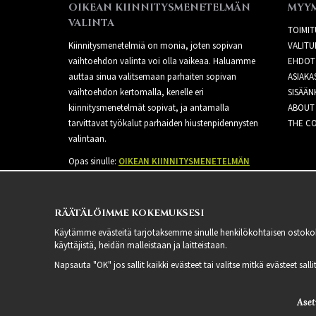
OIKEAN KIINNITYSMENETELMÄN
MYY
VALINTA
TOIMIT
Kiinnitysmenetelmiä on monia, joten sopivan
VALITU
vaihtoehdon valinta voi olla vaikeaa. Haluamme
EHDOT
auttaa sinua valitsemaan parhaiten sopivan
ASIAKA
vaihtoehdon kertomalla, kenelle eri
SISÄÄN
kiinnitysmenetelmät sopivat, ja antamalla
ABOUT
tarvittavat työkalut parhaiden hiustenpidennysten
THE CO
valintaan.
Opas sinulle:
OIKEAN KIINNITYSMENETELMÄN
VALINTA
RÄÄTÄLÖIMME KOKEMUKSESI
Käytämme evästeitä tarjotaksemme sinulle henkilökohtaisen ostoko
käyttäjistä, heidän malleistaan ​​ja laitteistaan.
Napsauta "OK" jos sallit kaikki evästeet tai valitse mitkä evästeet sal
Aset