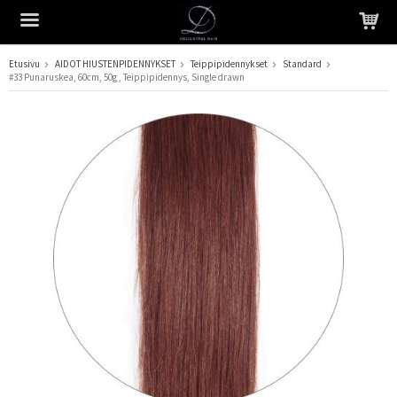
Etusivu
AIDOT HIUSTENPIDENNYKSET
Teippipidennykset
Standard
#33 Punaruskea, 60cm, 50g , Teippipidennys, Single drawn
Tuote on lisätty ostoskoriin