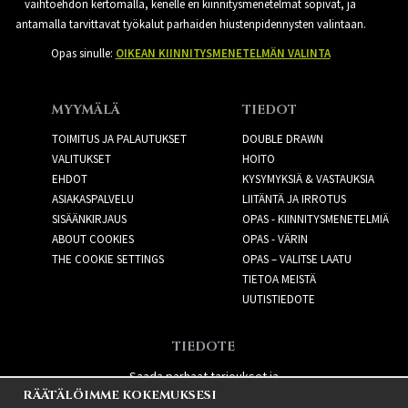
vaihtoehdon kertomalla, kenelle eri kiinnitysmenetelmät sopivat, ja
antamalla tarvittavat työkalut parhaiden hiustenpidennysten valintaan.
Opas sinulle:
OIKEAN KIINNITYSMENETELMÄN VALINTA
MYYMÄLÄ
TIEDOT
TOIMITUS JA PALAUTUKSET
DOUBLE DRAWN
VALITUKSET
HOITO
EHDOT
KYSYMYKSIÄ & VASTAUKSIA
ASIAKASPALVELU
LIITÄNTÄ JA IRROTUS
SISÄÄNKIRJAUS
OPAS - KIINNITYSMENETELMIÄ
ABOUT COOKIES
OPAS - VÄRIN
THE COOKIE SETTINGS
OPAS – VALITSE LAATU
TIETOA MEISTÄ
UUTISTIEDOTE
TIEDOTE
Saada parhaat tarjoukset ja
RÄÄTÄLÖIMME KOKEMUKSESI
uusia tuotteita!