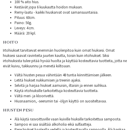
100 % aito hius.
Kestävät jopa 6 kuukautta hoidon mukaan.
Remy-laatu - kaikki hiuskarvat ovat samansuuntaisia.
Pituus: 60cm.
Paino: 50g.
Leveys: 4 cm.
Määrä: 20 kpl.
HOITO
Irtohiukset tarvitsevat enemmän huolenpitoa kuin omat hiuksesi. Omat
hiuksesi saavat ravinteita juurten kautta, toisin kuin irtohiukset. Siksi
irtohiuksista tulee pitää hyvää huolta ja käyttää kosteuttavia tuotteita, jotta ne
eivät kuivu, takkuunnu ja menetä kiiltoaan.
Vältä hiusten pesua vähintään 48 tuntia kiinnittämisen jälkeen.
Letitä hiukset nukkumisen ja treenin ajaksi.
Selvitä ja harjaa hiukset aamuisin, iltaisin ja ennen suihkua.
Käytä irtohiuksille tarkoitettuja kosteuttavia tuotteita.
Vältä meri- ja kloorivettä.
Hiusnaamion, -seerumin tai -öljyn käyttö on suositeltavaa.
HIUSTEN PESU
Älä käytä rasvoittuville vaan kuiville hiuksille tarkoitettua sampoota.
Sampoo ei saa sisältää alkoholia eikä sulfaatteja.
Pese hiukset haalealla vedellä ja kosteuttavalla sampoolla. Älä hankaa