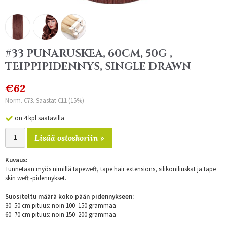
#33 PUNARUSKEA, 60CM, 50G ,
TEIPPIPIDENNYS, SINGLE DRAWN
€62
Norm. €73. Säästät €11 (15%)
on 4 kpl saatavilla
Lisää ostoskoriin »
Kuvaus:
Tunnetaan myös nimillä tapeweft, tape hair extensions, silikoniliuskat ja tape
skin weft -pidennykset.
Suositeltu määrä koko pään pidennykseen:
30–50 cm pituus: noin 100–150 grammaa
60–70 cm pituus: noin 150–200 grammaa