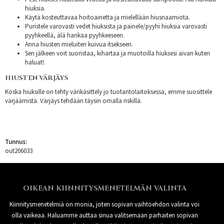
hiuksia.
Käytä kosteuttavaa hoitoainetta ja mielellään hiusnaamiota.
Puristele varovasti vedet hiuksista ja painele/pyyhi hiuksia varovasti
pyyhkeellä, älä hankaa pyyhkeeseen.
Anna hiusten mieluiten kuivua itsekseen.
Sen jälkeen voit suoristaa, kihartaa ja muotoilla hiuksesi aivan kuten
haluat!.
HIUSTEN VÄRJÄYS
Koska hiuksille on tehty värikäsittely jo tuotantolaitoksessa, emme suosittele
värjäämistä. Värjäys tehdään täysin omalla riskillä.
Tunnus:
out206033
OIKEAN KIINNITYSMENETELMÄN VALINTA
Kiinnitysmenetelmiä on monia, joten sopivan vaihtoehdon valinta voi
olla vaikeaa. Haluamme auttaa sinua valitsemaan parhaiten sopivan