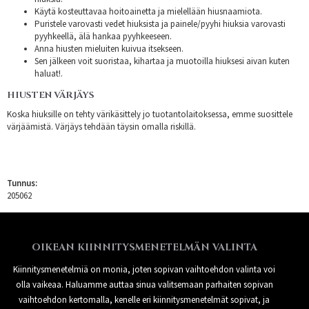
Käytä kosteuttavaa hoitoainetta ja mielellään hiusnaamiota.
Puristele varovasti vedet hiuksista ja painele/pyyhi hiuksia varovasti
pyyhkeellä, älä hankaa pyyhkeeseen.
Anna hiusten mieluiten kuivua itsekseen.
Sen jälkeen voit suoristaa, kihartaa ja muotoilla hiuksesi aivan kuten
haluat!.
HIUSTEN VÄRJÄYS
Koska hiuksille on tehty värikäsittely jo tuotantolaitoksessa, emme suosittele
värjäämistä. Värjäys tehdään täysin omalla riskillä.
Tunnus:
205062
OIKEAN KIINNITYSMENETELMÄN VALINTA
Kiinnitysmenetelmiä on monia, joten sopivan vaihtoehdon valinta voi
olla vaikeaa. Haluamme auttaa sinua valitsemaan parhaiten sopivan
vaihtoehdon kertomalla, kenelle eri kiinnitysmenetelmät sopivat, ja