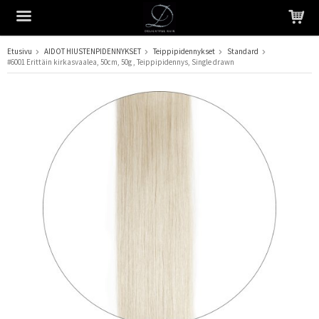
Etusivu
AIDOT HIUSTENPIDENNYKSET
Teippipidennykset
Standard
#6001 Erittäin kirkasvaalea, 50cm, 50g , Teippipidennys, Single drawn
Tuote on lisätty ostoskoriin