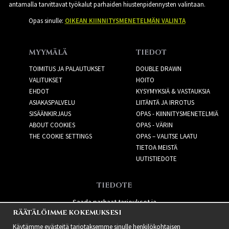
antamalla tarvittavat työkalut parhaiden hiustenpidennysten valintaan.
Opas sinulle:
OIKEAN KIINNITYSMENETELMÄN VALINTA
MYYMÄLÄ
TIEDOT
TOIMITUS JA PALAUTUKSET
DOUBLE DRAWN
VALITUKSET
HOITO
EHDOT
KYSYMYKSIÄ & VASTAUKSIA
ASIAKASPALVELU
LIITÄNTÄ JA IRROTUS
SISÄÄNKIRJAUS
OPAS - KIINNITYSMENETELMIÄ
ABOUT COOKIES
OPAS - VÄRIN
THE COOKIE SETTINGS
OPAS – VALITSE LAATU
TIETOA MEISTÄ
UUTISTIEDOTE
TIEDOTE
Saada parhaat tarjoukset ja
RÄÄTÄLÖIMME KOKEMUKSESI
uusia tuotteita!
Käytämme evästeitä tarjotaksemme sinulle henkilökohtaisen