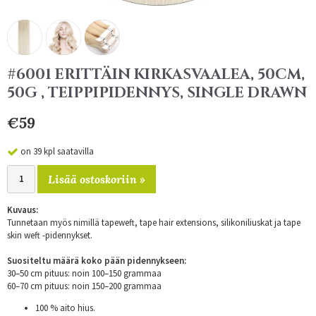
#6001 ERITTÄIN KIRKASVAALEA, 50CM,
50G , TEIPPIPIDENNYS, SINGLE DRAWN
€59
on 39 kpl saatavilla
Lisää ostoskoriin »
Kuvaus:
Tunnetaan myös nimillä tapeweft, tape hair extensions, silikoniliuskat ja tape
skin weft -pidennykset.
Suositeltu määrä koko pään pidennykseen:
30–50 cm pituus: noin 100–150 grammaa
60–70 cm pituus: noin 150–200 grammaa
100 % aito hius.