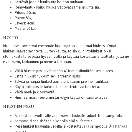
Kestävät jopa 6 kuukautta hoidon mukaan.
Remy-laatu - kaikki hiuskarvat ovat samansuuntaisia.
Pituus: 50cm.
Paino: 50g.
Leveys: 4 cm.
Määrä: 20 kpl.
HOITO
Irtohiukset tarvitsevat enemmän huolenpitoa kuin omat hiuksesi. Omat
hiuksesi saavat ravinteita juurten kautta, toisin kuin irtohiukset. Siksi
irtohiuksista tulee pitää hyvää huolta ja käyttää kosteuttavia tuotteita, jotta ne
eivät kuivu, takkuunnu ja menetä kiiltoaan.
Vältä hiusten pesua vähintään 48 tuntia kiinnittämisen jälkeen.
Letitä hiukset nukkumisen ja treenin ajaksi.
Selvitä ja harjaa hiukset aamuisin, iltaisin ja ennen suihkua.
Käytä irtohiuksille tarkoitettuja kosteuttavia tuotteita.
Vältä meri- ja kloorivettä.
Hiusnaamion, -seerumin tai -öljyn käyttö on suositeltavaa.
HIUSTEN PESU
Älä käytä rasvoittuville vaan kuiville hiuksille tarkoitettua sampoota.
Sampoo ei saa sisältää alkoholia eikä sulfaatteja.
Pese hiukset haalealla vedellä ja kosteuttavalla sampoolla. Älä hankaa
hiuksia.