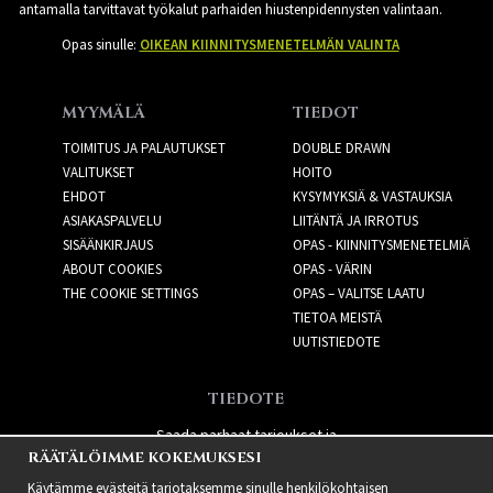
antamalla tarvittavat työkalut parhaiden hiustenpidennysten valintaan.
Opas sinulle:
OIKEAN KIINNITYSMENETELMÄN VALINTA
MYYMÄLÄ
TIEDOT
TOIMITUS JA PALAUTUKSET
DOUBLE DRAWN
VALITUKSET
HOITO
EHDOT
KYSYMYKSIÄ & VASTAUKSIA
ASIAKASPALVELU
LIITÄNTÄ JA IRROTUS
SISÄÄNKIRJAUS
OPAS - KIINNITYSMENETELMIÄ
ABOUT COOKIES
OPAS - VÄRIN
THE COOKIE SETTINGS
OPAS – VALITSE LAATU
TIETOA MEISTÄ
UUTISTIEDOTE
TIEDOTE
Saada parhaat tarjoukset ja
RÄÄTÄLÖIMME KOKEMUKSESI
uusia tuotteita!
Käytämme evästeitä tarjotaksemme sinulle henkilökohtaisen