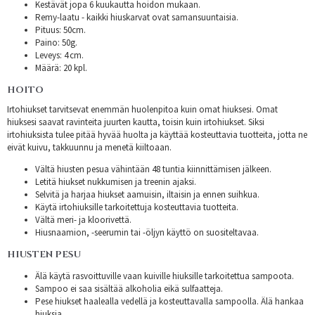
Kestävät jopa 6 kuukautta hoidon mukaan.
Remy-laatu - kaikki hiuskarvat ovat samansuuntaisia.
Pituus: 50cm.
Paino: 50g.
Leveys: 4 cm.
Määrä: 20 kpl.
HOITO
Irtohiukset tarvitsevat enemmän huolenpitoa kuin omat hiuksesi. Omat
hiuksesi saavat ravinteita juurten kautta, toisin kuin irtohiukset. Siksi
irtohiuksista tulee pitää hyvää huolta ja käyttää kosteuttavia tuotteita, jotta ne
eivät kuivu, takkuunnu ja menetä kiiltoaan.
Vältä hiusten pesua vähintään 48 tuntia kiinnittämisen jälkeen.
Letitä hiukset nukkumisen ja treenin ajaksi.
Selvitä ja harjaa hiukset aamuisin, iltaisin ja ennen suihkua.
Käytä irtohiuksille tarkoitettuja kosteuttavia tuotteita.
Vältä meri- ja kloorivettä.
Hiusnaamion, -seerumin tai -öljyn käyttö on suositeltavaa.
HIUSTEN PESU
Älä käytä rasvoittuville vaan kuiville hiuksille tarkoitettua sampoota.
Sampoo ei saa sisältää alkoholia eikä sulfaatteja.
Pese hiukset haalealla vedellä ja kosteuttavalla sampoolla. Älä hankaa
hiuksia.