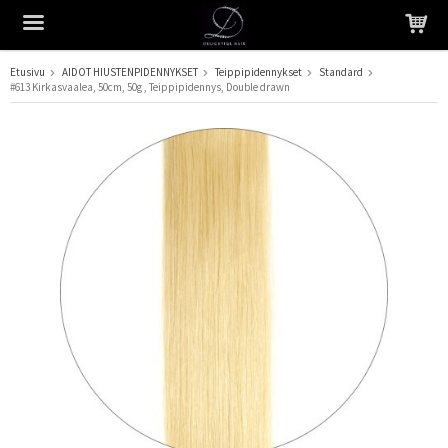
Etusivu
AIDOT HIUSTENPIDENNYKSET
Teippipidennykset
Standard
#613 Kirkasvaalea, 50cm, 50g , Teippipidennys, Double drawn
Tuote on lisätty ostoskoriin