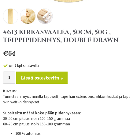
#613 KIRKASVAALEA, 50CM, 50G ,
TEIPPIPIDENNYS, DOUBLE DRAWN
€64
on 7 kpl saatavilla
Lisää ostoskoriin »
Kuvaus:
Tunnetaan myös nimillä tapeweft, tape hair extensions, silikoniliuskat ja tape
skin weft -pidennykset.
Suositeltu määrä koko pään pidennykseen:
30–50 cm pituus: noin 100–150 grammaa
60–70 cm pituus: noin 150–200 grammaa
100 % aito hius.