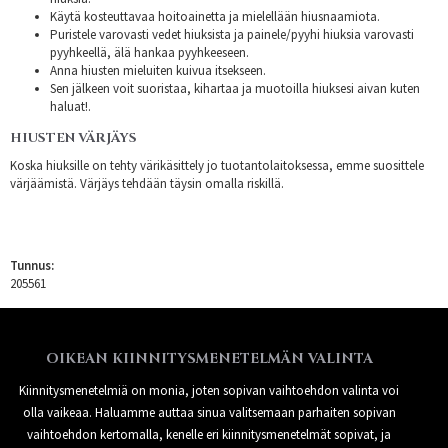
Käytä kosteuttavaa hoitoainetta ja mielellään hiusnaamiota.
Puristele varovasti vedet hiuksista ja painele/pyyhi hiuksia varovasti
pyyhkeellä, älä hankaa pyyhkeeseen.
Anna hiusten mieluiten kuivua itsekseen.
Sen jälkeen voit suoristaa, kihartaa ja muotoilla hiuksesi aivan kuten
haluat!.
HIUSTEN VÄRJÄYS
Koska hiuksille on tehty värikäsittely jo tuotantolaitoksessa, emme suosittele
värjäämistä. Värjäys tehdään täysin omalla riskillä.
Tunnus:
205561
OIKEAN KIINNITYSMENETELMÄN VALINTA
Kiinnitysmenetelmiä on monia, joten sopivan vaihtoehdon valinta voi
olla vaikeaa. Haluamme auttaa sinua valitsemaan parhaiten sopivan
vaihtoehdon kertomalla, kenelle eri kiinnitysmenetelmät sopivat, ja