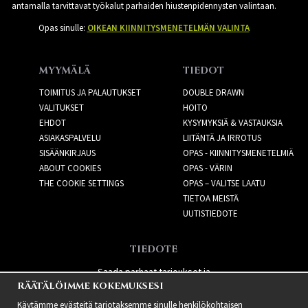
antamalla tarvittavat työkalut parhaiden hiustenpidennysten valintaan.
Opas sinulle:
OIKEAN KIINNITYSMENETELMÄN VALINTA
MYYMÄLÄ
TIEDOT
TOIMITUS JA PALAUTUKSET
DOUBLE DRAWN
VALITUKSET
HOITO
EHDOT
KYSYMYKSIÄ & VASTAUKSIA
ASIAKASPALVELU
LIITÄNTÄ JA IRROTUS
SISÄÄNKIRJAUS
OPAS - KIINNITYSMENETELMIÄ
ABOUT COOKIES
OPAS - VÄRIN
THE COOKIE SETTINGS
OPAS – VALITSE LAATU
TIETOA MEISTÄ
UUTISTIEDOTE
TIEDOTE
Saada parhaat tarjoukset ja
RÄÄTÄLÖIMME KOKEMUKSESI
uusia tuotteita!
Käytämme evästeitä tarjotaksemme sinulle henkilökohtaisen