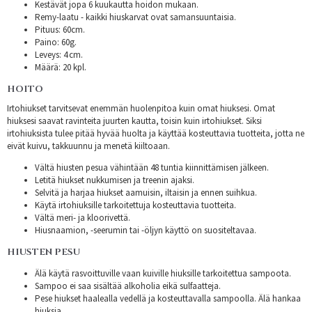
Kestävät jopa 6 kuukautta hoidon mukaan.
Remy-laatu - kaikki hiuskarvat ovat samansuuntaisia.
Pituus: 60cm.
Paino: 60g.
Leveys: 4 cm.
Määrä: 20 kpl.
HOITO
Irtohiukset tarvitsevat enemmän huolenpitoa kuin omat hiuksesi. Omat
hiuksesi saavat ravinteita juurten kautta, toisin kuin irtohiukset. Siksi
irtohiuksista tulee pitää hyvää huolta ja käyttää kosteuttavia tuotteita, jotta ne
eivät kuivu, takkuunnu ja menetä kiiltoaan.
Vältä hiusten pesua vähintään 48 tuntia kiinnittämisen jälkeen.
Letitä hiukset nukkumisen ja treenin ajaksi.
Selvitä ja harjaa hiukset aamuisin, iltaisin ja ennen suihkua.
Käytä irtohiuksille tarkoitettuja kosteuttavia tuotteita.
Vältä meri- ja kloorivettä.
Hiusnaamion, -seerumin tai -öljyn käyttö on suositeltavaa.
HIUSTEN PESU
Älä käytä rasvoittuville vaan kuiville hiuksille tarkoitettua sampoota.
Sampoo ei saa sisältää alkoholia eikä sulfaatteja.
Pese hiukset haalealla vedellä ja kosteuttavalla sampoolla. Älä hankaa
hiuksia.