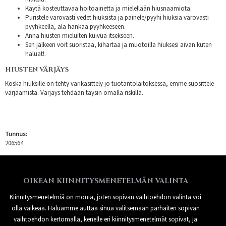
Käytä kosteuttavaa hoitoainetta ja mielellään hiusnaamiota.
Puristele varovasti vedet hiuksista ja painele/pyyhi hiuksia varovasti
pyyhkeellä, älä hankaa pyyhkeeseen.
Anna hiusten mieluiten kuivua itsekseen.
Sen jälkeen voit suoristaa, kihartaa ja muotoilla hiuksesi aivan kuten
haluat!.
HIUSTEN VÄRJÄYS
Koska hiuksille on tehty värikäsittely jo tuotantolaitoksessa, emme suosittele
värjäämistä. Värjäys tehdään täysin omalla riskillä.
Tunnus:
206564
OIKEAN KIINNITYSMENETELMÄN VALINTA
Kiinnitysmenetelmiä on monia, joten sopivan vaihtoehdon valinta voi
olla vaikeaa. Haluamme auttaa sinua valitsemaan parhaiten sopivan
vaihtoehdon kertomalla, kenelle eri kiinnitysmenetelmät sopivat, ja