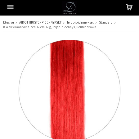
Etusivu
AIDOT HIUSTENPIDENNYKSET
Teippipidennykset
Standard
#64 Kirkkaanpunainen, 60cm, 60g, Teippipidennys, Double drawn
Tuote on lisätty ostoskoriin