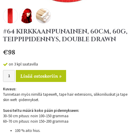
#64 KIRKKAANPUNAINEN, 60CM, 60G,
TEIPPIPIDENNYS, DOUBLE DRAWN
€98
on 3 kpl saatavilla
Lisää ostoskoriin »
Kuvaus:
Tunnetaan myös nimillä tapeweft, tape hair extensions, silikoniliuskat ja tape
skin weft -pidennykset.
Suositeltu määrä koko pään pidennykseen:
30–50 cm pituus: noin 100–150 grammaa
60–70 cm pituus: noin 150–200 grammaa
100 % aito hius.