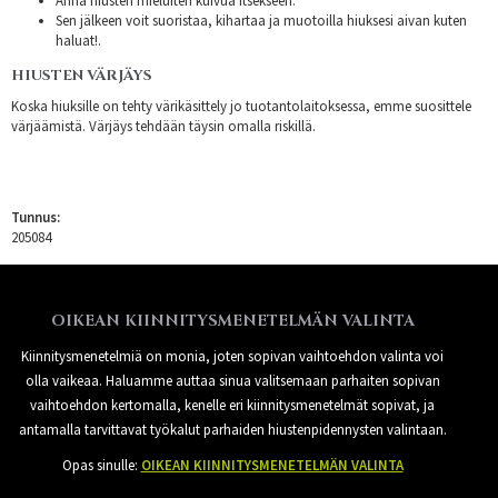
Anna hiusten mieluiten kuivua itsekseen.
Sen jälkeen voit suoristaa, kihartaa ja muotoilla hiuksesi aivan kuten
haluat!.
HIUSTEN VÄRJÄYS
Koska hiuksille on tehty värikäsittely jo tuotantolaitoksessa, emme suosittele
värjäämistä. Värjäys tehdään täysin omalla riskillä.
Tunnus:
205084
OIKEAN KIINNITYSMENETELMÄN VALINTA
Kiinnitysmenetelmiä on monia, joten sopivan vaihtoehdon valinta voi
olla vaikeaa. Haluamme auttaa sinua valitsemaan parhaiten sopivan
vaihtoehdon kertomalla, kenelle eri kiinnitysmenetelmät sopivat, ja
antamalla tarvittavat työkalut parhaiden hiustenpidennysten valintaan.
Opas sinulle:
OIKEAN KIINNITYSMENETELMÄN VALINTA