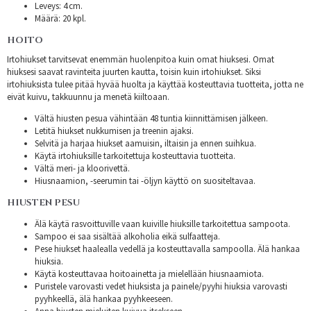
Leveys: 4 cm.
Määrä: 20 kpl.
HOITO
Irtohiukset tarvitsevat enemmän huolenpitoa kuin omat hiuksesi. Omat
hiuksesi saavat ravinteita juurten kautta, toisin kuin irtohiukset. Siksi
irtohiuksista tulee pitää hyvää huolta ja käyttää kosteuttavia tuotteita, jotta ne
eivät kuivu, takkuunnu ja menetä kiiltoaan.
Vältä hiusten pesua vähintään 48 tuntia kiinnittämisen jälkeen.
Letitä hiukset nukkumisen ja treenin ajaksi.
Selvitä ja harjaa hiukset aamuisin, iltaisin ja ennen suihkua.
Käytä irtohiuksille tarkoitettuja kosteuttavia tuotteita.
Vältä meri- ja kloorivettä.
Hiusnaamion, -seerumin tai -öljyn käyttö on suositeltavaa.
HIUSTEN PESU
Älä käytä rasvoittuville vaan kuiville hiuksille tarkoitettua sampoota.
Sampoo ei saa sisältää alkoholia eikä sulfaatteja.
Pese hiukset haalealla vedellä ja kosteuttavalla sampoolla. Älä hankaa
hiuksia.
Käytä kosteuttavaa hoitoainetta ja mielellään hiusnaamiota.
Puristele varovasti vedet hiuksista ja painele/pyyhi hiuksia varovasti
pyyhkeellä, älä hankaa pyyhkeeseen.