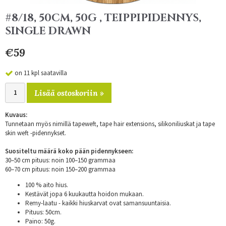
#8/18, 50CM, 50G , TEIPPIPIDENNYS,
SINGLE DRAWN
€59
on 11 kpl saatavilla
Lisää ostoskoriin »
Kuvaus:
Tunnetaan myös nimillä tapeweft, tape hair extensions, silikoniliuskat ja tape
skin weft -pidennykset.
Suositeltu määrä koko pään pidennykseen:
30–50 cm pituus: noin 100–150 grammaa
60–70 cm pituus: noin 150–200 grammaa
100 % aito hius.
Kestävät jopa 6 kuukautta hoidon mukaan.
Remy-laatu - kaikki hiuskarvat ovat samansuuntaisia.
Pituus: 50cm.
Paino: 50g.