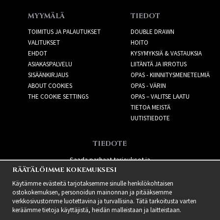
MYYMÄLÄ
TIEDOT
TOIMITUS JA PALAUTUKSET
DOUBLE DRAWN
VALITUKSET
HOITO
EHDOT
KYSYMYKSIÄ & VASTAUKSIA
ASIAKASPALVELU
LIITÄNTÄ JA IRROTUS
SISÄÄNKIRJAUS
OPAS - KIINNITYSMENETELMIÄ
ABOUT COOKIES
OPAS - VÄRIN
THE COOKIE SETTINGS
OPAS – VALITSE LAATU
TIETOA MEISTÄ
UUTISTIEDOTE
TIEDOTE
Saada parhaat tarjoukset ja
RÄÄTÄLÖIMME KOKEMUKSESI
uusia tuotteita!
Käytämme evästeitä tarjotaksemme sinulle henkilökohtaisen
ostokokemuksen, personoidun mainonnan ja pitääksemme
verkkosivustomme luotettavina ja turvallisina. Tätä tarkoitusta varten
keräämme tietoja käyttäjistä, heidän malleistaan ​​ja laitteistaan.