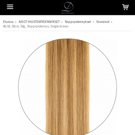
Etusivu
AIDOT HIUSTENPIDENNYKSET
Teippipidennykset
Standard
#8/18, 50cm, 50g , Teippipidennys, Single drawn
Tuote on lisätty ostoskoriin