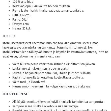
100 % aito hius.
Kestävät jopa 6 kuukautta hoidon mukaan.
Remy-laatu - kaikki hiuskarvat ovat samansuuntaisia.
Pituus: 60cm.
Paino: 50g.
Leveys: 4 cm.
Määrä: 20 kpl.
HOITO
Irtohiukset tarvitsevat enemmän huolenpitoa kuin omat hiuksesi. Omat
hiuksesi saavat ravinteita juurten kautta, toisin kuin irtohiukset. Siksi
irtohiuksista tulee pitää hyvää huolta ja käyttää kosteuttavia tuotteita, jotta ne
eivät kuivu, takkuunnu ja menetä kiiltoaan.
Vältä hiusten pesua vähintään 48 tuntia kiinnittämisen jälkeen.
Letitä hiukset nukkumisen ja treenin ajaksi.
Selvitä ja harjaa hiukset aamuisin, iltaisin ja ennen suihkua.
Käytä irtohiuksille tarkoitettuja kosteuttavia tuotteita.
Vältä meri- ja kloorivettä.
Hiusnaamion, -seerumin tai -öljyn käyttö on suositeltavaa.
HIUSTEN PESU
Älä käytä rasvoittuville vaan kuiville hiuksille tarkoitettua sampoota.
Sampoo ei saa sisältää alkoholia eikä sulfaatteja.
Pese hiukset haalealla vedellä ja kosteuttavalla sampoolla. Älä hankaa