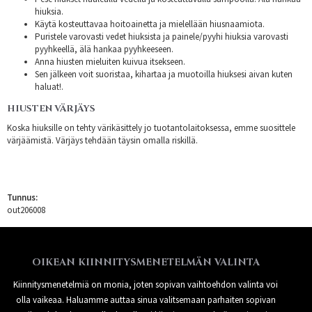
hiuksia.
Käytä kosteuttavaa hoitoainetta ja mielellään hiusnaamiota.
Puristele varovasti vedet hiuksista ja painele/pyyhi hiuksia varovasti
pyyhkeellä, älä hankaa pyyhkeeseen.
Anna hiusten mieluiten kuivua itsekseen.
Sen jälkeen voit suoristaa, kihartaa ja muotoilla hiuksesi aivan kuten
haluat!.
HIUSTEN VÄRJÄYS
Koska hiuksille on tehty värikäsittely jo tuotantolaitoksessa, emme suosittele
värjäämistä. Värjäys tehdään täysin omalla riskillä.
Tunnus:
out206008
OIKEAN KIINNITYSMENETELMÄN VALINTA
Kiinnitysmenetelmiä on monia, joten sopivan vaihtoehdon valinta voi
olla vaikeaa. Haluamme auttaa sinua valitsemaan parhaiten sopivan