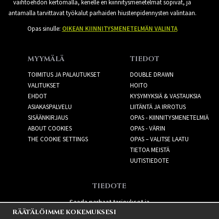
vaihtoehdon kertomalla, kenelle eri kiinnitysmenetelmät sopivat, ja
antamalla tarvittavat työkalut parhaiden hiustenpidennysten valintaan.
Opas sinulle:
OIKEAN KIINNITYSMENETELMÄN VALINTA
MYYMÄLÄ
TIEDOT
TOIMITUS JA PALAUTUKSET
DOUBLE DRAWN
VALITUKSET
HOITO
EHDOT
KYSYMYKSIÄ & VASTAUKSIA
ASIAKASPALVELU
LIITÄNTÄ JA IRROTUS
SISÄÄNKIRJAUS
OPAS - KIINNITYSMENETELMIÄ
ABOUT COOKIES
OPAS - VÄRIN
THE COOKIE SETTINGS
OPAS – VALITSE LAATU
TIETOA MEISTÄ
UUTISTIEDOTE
TIEDOTE
Saada parhaat tarjoukset ja
RÄÄTÄLÖIMME KOKEMUKSESI
uusia tuotteita!