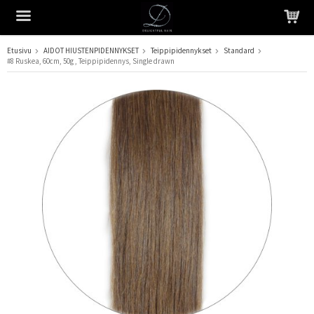
Etusivu
AIDOT HIUSTENPIDENNYKSET
Teippipidennykset
Standard
#8 Ruskea, 60cm, 50g , Teippipidennys, Single drawn
Tuote on lisätty ostoskoriin