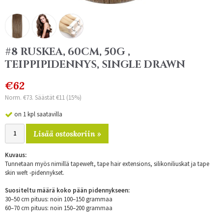
#8 RUSKEA, 60CM, 50G ,
TEIPPIPIDENNYS, SINGLE DRAWN
€62
Norm. €73. Säästät €11 (15%)
on 1 kpl saatavilla
Lisää ostoskoriin »
Kuvaus:
Tunnetaan myös nimillä tapeweft, tape hair extensions, silikoniliuskat ja tape
skin weft -pidennykset.
Suositeltu määrä koko pään pidennykseen:
30–50 cm pituus: noin 100–150 grammaa
60–70 cm pituus: noin 150–200 grammaa